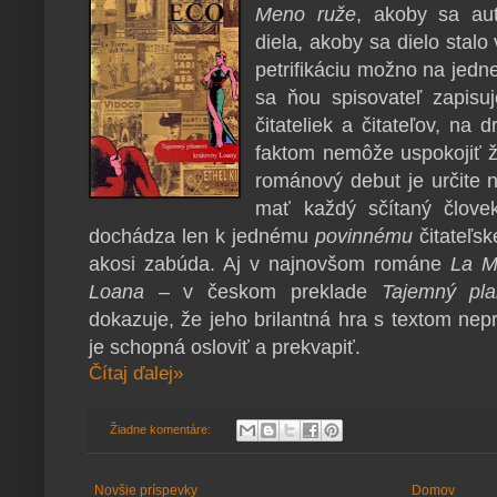
Meno ruže
, akoby sa au
diela, akoby sa dielo stal
petrifikáciu možno na jedne
sa ňou spisovateľ zapis
čitateliek a čitateľov, na
faktom nemôže uspoko­jiť ž
románový debut je určite n
mať každý sčítaný človek
dochádza len k jednému
povinnému
čitateľsk
akosi zabúda. Aj v najnovšom románe
La M
Loana
– v českom preklade
Tajemný pla
dokazuje, že jeho brilantná hra s textom nepr
je schopná osloviť a prekvapiť.
Čítaj ďalej»
Žiadne komentáre:
Novšie príspevky
Domov