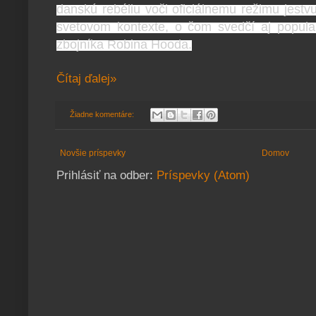
danskú rebéliu voči oficiálnemu režimu jest
svetovom kontexte, o čom svedčí aj popular
zbojníka Robina Hooda.
Čítaj ďalej»
Žiadne komentáre:
Novšie príspevky
Domov
Prihlásiť na odber:
Príspevky (Atom)