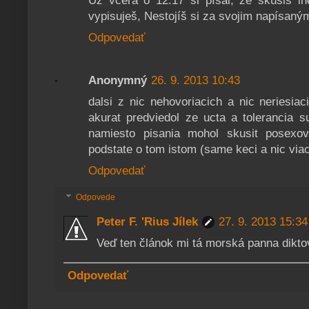
Už včera o 12.17 si písal, že skúsiš in
vypisuješ, Nestojíš si za svojim napísan
Odpovedať
Anonymný
26. 9. 2013 10:43
dalsi z nic nehovoriacich a nic neriesiac
akurat predviedol ze ucta a tolerancia
namiesto pisania mohol skusit posexo
podstate o tom istom (same keci a nic viac)
Odpovedať
Odpovede
Peter F. 'Rius Jílek
27. 9. 2013 15:34
Veď ten článok mi tá morská panna dikto
Odpovedať