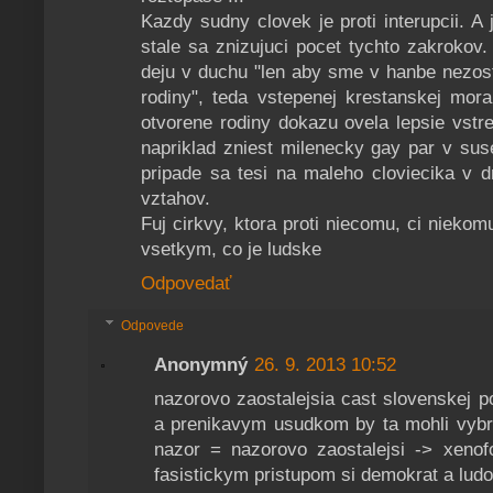
Kazdy sudny clovek je proti interupcii. A
stale sa znizujuci pocet tychto zakrokov.
deju v duchu "len aby sme v hanbe nezost
rodiny", teda vstepenej krestanskej mor
otvorene rodiny dokazu ovela lepsie vstr
napriklad zniest milenecky gay par v su
pripade sa tesi na maleho cloviecika v 
vztahov.
Fuj cirkvy, ktora proti niecomu, ci nieko
vsetkym, co je ludske
Odpovedať
Odpovede
Anonymný
26. 9. 2013 10:52
nazorovo zaostalejsia cast slovenskej p
a prenikavym usudkom by ta mohli vybra
nazor = nazorovo zaostalejsi -> xenofo
fasistickym pristupom si demokrat a ludo