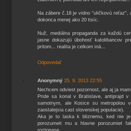
Na zábere č.18 je vidno "uličkovú reťaz", a
dokonca menej ako 20 tisíc.
Nuž, mediálna propaganda za každú cenu 
jasne dokazujú úbohosť katolibancov pr
pritom... realita je celkom iná...
Odpovedať
Anonymný
25. 9. 2013 22:55
Nechcem odviest pozornost, ale aj ja mam
Pride sa konal v Bratislave, antiprajd v
samotnym, ale Kosice su metropolou vel
zaostalejsia cast slovenskej populacie).
Aka je to laska k bliznemu, ked nie je
porozumeit mu a hlavne porozumiet fa
roztopase ...