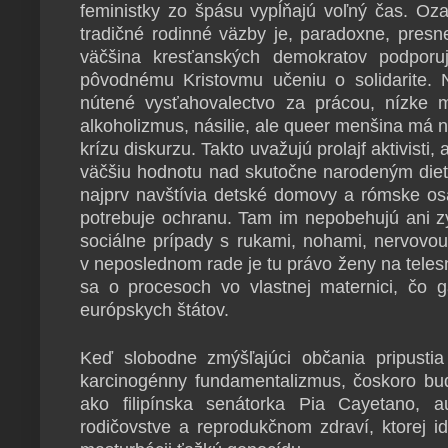
feministky zo špásu vypĺňajú voľný čas. Oz
tradičné rodinné väzby je, paradoxne, presne
väčšina kresťanských demokratov podporuje
pôvodnému Kristovmu učeniu o solidarite.
nútené vysťahovalectvo za prácou, nízke 
alkoholizmus, násilie, ale queer menšina má
krízu diskurzu. Takto uvažujú prolajf aktivisti,
väčšiu hodnotu nad skutočne narodeným dieť
najprv navštívia detské domovy a rómske osa
potrebuje ochranu. Tam im nepobehujú ani zy
sociálne prípady s rukami, nohami, nervovo
v neposlednom rade je tu právo ženy na teles
sa o procesoch vo vlastnej maternici, čo g
európskych štátov.
Keď slobodne zmýšľajúci občania pripustia 
karcinogénny fundamentalizmus, čoskoro bud
ako filipínska senátorka Pia Cayetano, 
rodičovstve a reprodukčnom zdraví, ktorej ide