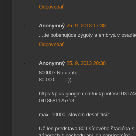
Odpovedať
Anonymný
25. 9. 2013 17:38
...tie pobehujúce zygoty a embryá v osadá
Odpovedať
Anonymný
25. 9. 2013 20:38
80000? No určite...
80 000 ..... :-))
https://plus.google.com/u/0/photos/1031
0413681125713
max. 10000, slovom desať tisíc....
Už len predstava 80 tisícového štadióna
záberoch z pochodu ani len nepripomína...