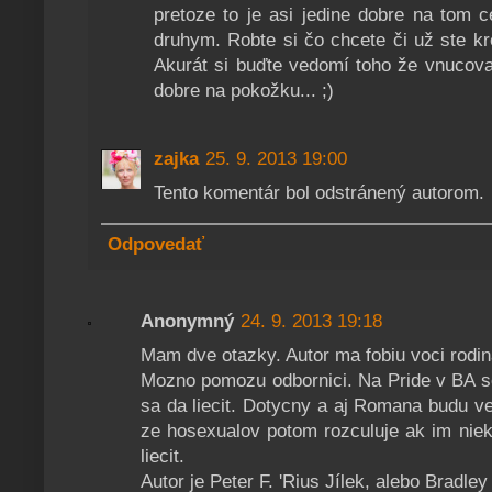
pretoze to je asi jedine dobre na tom c
druhym. Robte si čo chcete či už ste kr
Akurát si buďte vedomí toho že vnucova
dobre na pokožku... ;)
zajka
25. 9. 2013 19:00
Tento komentár bol odstránený autorom.
Odpovedať
Anonymný
24. 9. 2013 19:18
Mam dve otazky. Autor ma fobiu voci rodina
Mozno pomozu odbornici. Na Pride v BA s
sa da liecit. Dotycny a aj Romana budu ve
ze hosexualov potom rozculuje ak im niek
liecit.
Autor je Peter F. 'Rius Jílek, alebo Bradle