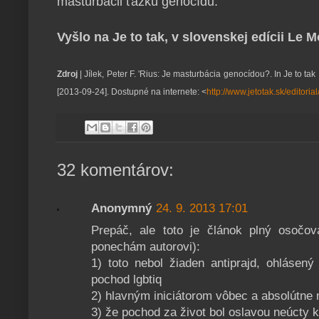
masturbácii ťažkú genocídu.
Vyšlo na Je to tak, v slovenskej edícii Le 
Zdroj
| Jílek, Peter F. 'Rius: Je masturbácia genocídou?. In Je to ta
[2013-09-24]. Dostupné na internete: <
http://www.jetotak.sk/editori
32 komentárov:
Anonymný
24. 9. 2013 17:01
Prepáč, ale toto je článok plný osočov
ponechám autorovi):
1) toto nebol žiaden antiprajd, ohlásen
pochod lgbtiq
2) hlavným iniciátorom vôbec a absolútne 
3) že pochod za život bol oslavou neúcty k 