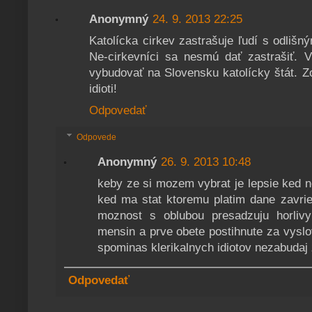
Anonymný
24. 9. 2013 22:25
Katolícka cirkev zastrašuje ľudí s odlišn
Ne-cirkevníci sa nesmú dať zastrašiť. 
vybudovať na Slovensku katolícky štát. Zo
idioti!
Odpovedať
Odpovede
Anonymný
26. 9. 2013 10:48
keby ze si mozem vybrat je lepsie ked n
ked ma stat ktoremu platim dane zavrie
moznost s oblubou presadzuju horlivy
mensin a prve obete postihnute za vyslo
spominas klerikalnych idiotov nezabudaj z
Odpovedať