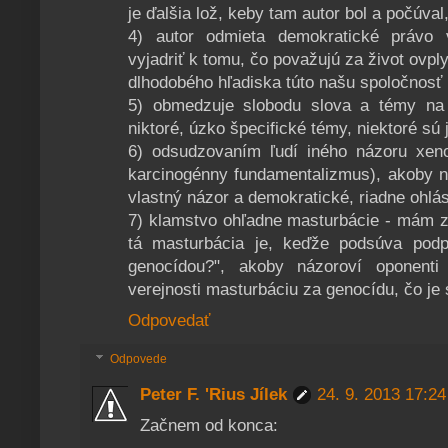
je ďalšia lož, keby tam autor bol a počúva
4) autor odmieta demokratické právo 
vyjadriť k tomu, čo považujú za život ovp
dlhodobého hľadiska túto našu spoločnosť
5) obmedzuje slobodu slova a témy na 
niktoré, úzko špecifické témy, niektoré sú
6) odsudzovaním ľudí iného názoru xeno
karcinogénny fundamentalizmus), akoby ne
vlastný názor a demokratické, riadne ohl
7) klamstvo ohľadne masturbácie - mám za 
tá masturbácia je, keďže podsúva pod
genocídou?", akoby názoroví oponenti 
verejnosti masturbáciu za genocídu, čo je
Odpovedať
Odpovede
Peter F. 'Rius Jílek
24. 9. 2013 17:24
Začnem od konca: