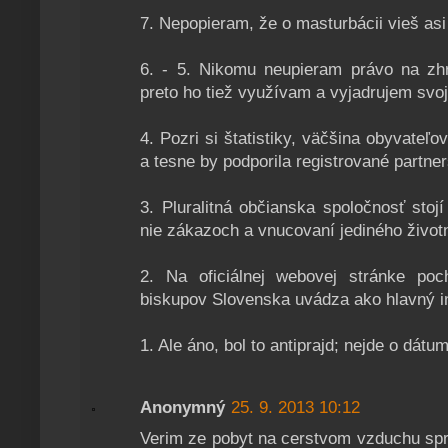
7. Nepopieram, že o masturbácii vieš asi 
6. - 5. Nikomu neupieram právo na zh
preto ho tiež využívam a vyjadrujem svoj
4. Pozri si štatistiky, väčšina obyvateľov
a tesne by podporila registrované partner
3. Pluralitná občianska spoločnosť stojí 
nie zákazoch a vnucovaní jediného životn
2. Na oficiálnej webovej stránke po
biskupov Slovenska uvádza ako hlavný in
1. Ale áno, bol to antiprajd; nejde o dátum
Anonymný
25. 9. 2013 10:12
Verim ze pobyt na cerstvom vzduchu spr