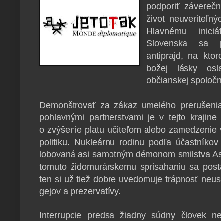
podporiť závereč
život neuveriteľný
Hlavnému iniciá
Slovenska sa p
antiprajd, na kt
božej lásky osla
občianskej spoločn
Demonštrovať za zákaz umelého prerušenia
pohlavnými partnerstvami je v tejto krajine
o zvýšenie platu učiteľom alebo zamedzenie 
politiku. Nukleárnu rodinu podľa účastníko
lobovaná asi samotným démonom smilstva Asm
tomuto židomurárskemu sprisahaniu sa posta
ten si už tiež dobre uvedomuje trápnosť neust
gejov a prezervatívy.
Interrupcie predsa žiadny súdny človek ne