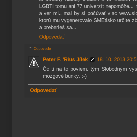
LGBTI tomu ani 77 univerzít nepomôže... n
a ver mi.. mal by si počúvať viac www.sl
ktorú mu vygenerovalo SMEtisko určite zb
a preberieš sa...
Odpovedať
Odpovede
Peter F. 'Rius Jílek
18. 10. 2013 20:5
Čo ti na to poviem, tým Slobodným vysi
mozgové bunky. ;-)
Odpovedať