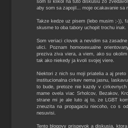
som si klikol na tuto diskusiu zo zvedavos
aby som sa zapojil... moje ocakavanie sa na
Takze kedze uz pisem (lebo musim ;-)), f
skusme to oba tabory uchopit trochu inak.
Som veriaci clovek a nevidim sa zasadne 
ulici. Poznam homosexualne orientovany
preziva ziva viera, a viem, ako su okolim
tak ako niekedy ja kvoli svojej viere.
Niektori z nich su moji priatelia a aj preto
institucionalna cirkev nema jasnu, laskav
to bude, pretoze nie kazdy v cirkevnych
mame ovela viac Srholcov, Bezakov, Krc
strane mi je ale luto aj to, ze LGBT k
zneuzita na propagaciu niecoho, co s od
nesuvisi.
Tento blogovy prispevok a diskusia, ktora