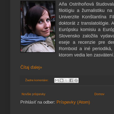
Aňa Ostrihoňová študoval
filológiu a žurnalistiku n
Univerzite Konštantína Fi
doktorát z translatológie.
Európsku komisiu a Európ
Slovensko založila vydav
eseje a recenzie pre den
Romboid a iné periodiká
ktorom vedia len zasvätení
Čítaj ďalej»
Žiadne komentáre:
Novšie príspevky
Domov
Prihlásiť na odber:
Príspevky (Atom)