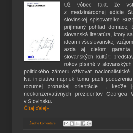
Už vôbec fakt, že vst
z medzinárodnej edície S
slovinskej spisovateľke Suz
prijímaný pohľad domácej č
slovanská literatúra, ktorý 
ideami všeslovanskej vzájomn
azda aj cieľom garanta
slovanských kultúr: predsta
rokov písané v slovanských
politického zámeru oživovať nacionalistické
Na iniciatívu napriek tomu padli podozren
rozumej proruskej orientácie –, keďže 
neokonzervatívnych prezidentov Georgea 
v Slovinsku.
Čítaj ďalej»
Žiadne komentáre: