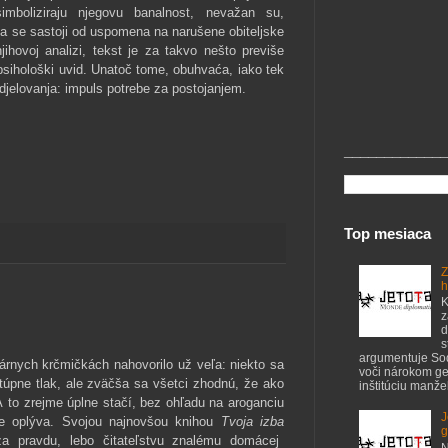
simboliziraju njegovu banalnost, nevažan su,
oja se sastoji od uspomena na narušene obiteljske
jihovoj analizi, tekst je za takvo nešto previše
 psihološki uvid. Unatoč tome, obuhvaća, iako tek
 djelovanja: impuls potrebe za postojanjem.
_____________
Top mesiaca
Z
h
K
z
d
s
argumentuje S
árnych krčmičkách nahovorilo už veľa: niekto sa
voči nárokom ge
túpne tlak, ale zväčša sa všetci zhodnú, že ako
inštitúciu manžel
 to zrejme úplne stačí, bez ohľadu na aroganciu
J
jne oplýva. Svojou najnovšou knihou
Tvoja izba
g
 pravdu, lebo čitateľstvu znalému domácej
N