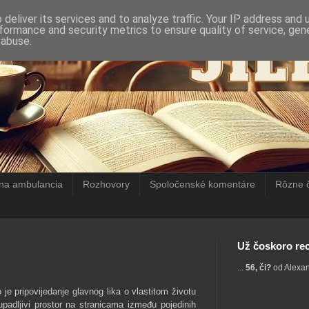
deliver its services and to analyze traffic. Your IP address and
formance and security metrics to ensure quality of service, ge
 abuse.
rna ambulancia
Rozhovory
Spoločenské komentáre
Rôzne 
Už čoskoro rec
...
56, či?
od Alexa
je pripovijedanje glavnog lika o vlastitom životu
 upadljivi prostor na stranicama između pojedinih