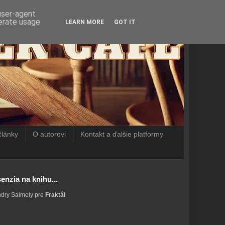
 user-agent
nerate usage
LEARN MORE
GOT IT
články
O autorovi
Kontakt a ďalšie platformy
enzia na knihu...
ndry Salmely pre
Fraktál