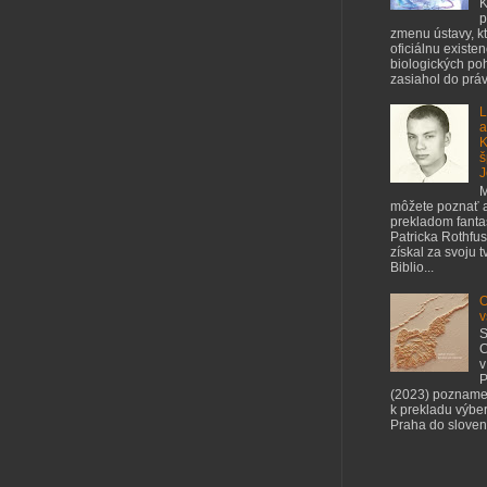
K
p
zmenu ústavy, kt
oficiálnu existe
biologických poh
zasiahol do práv 
L
a
K
š
J
M
môžete poznať a
prekladom fant
Patricka Rothfus
získal za svoju 
Biblio...
O
v
S
C
v
P
(2023) pozname
k prekladu výbe
Praha do slovenč