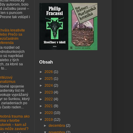
ichal Hvorecký
ždy autorom, bolo
d začiatku jasné –
 len s puncom
 Presne tak vstúpil i
hvála kreativite
lebo Prečo sa
ezúčastním
eferenda
a rozdiel od
ednobunkových
o sú napríklad
 alebo z tých
Obsah
h, za ktoré sa
to...
►
2026
(1)
ritézový
►
2025
(1)
anatizmus
►
2024
(2)
lovné spojenie
astiersky list mi
►
2023
(4)
vokuje vyprážaný
yr so šunkou, ktorý
►
2022
(4)
h zariadeniach po
►
2021
(9)
 často raden...
►
2020
(10)
sobná trauma ako
▼
2019
(12)
éma v tvorbe
utoriek – kam až
►
decembra
(2)
ás môže zaviesť?
▼
novembra
(2)