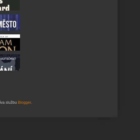
žíva službu
Blogger
.