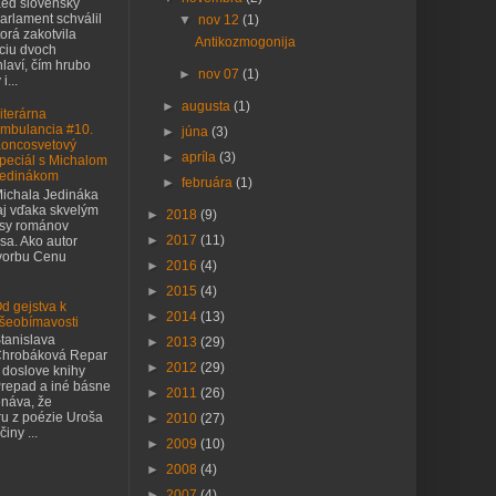
eď slovenský
arlament schválil
▼
nov 12
(1)
orá zakotvila
Antikozmogonija
nciu dvoch
laví, čím hrubo
►
nov 07
(1)
i...
►
augusta
(1)
iterárna
mbulancia #10.
►
júna
(3)
oncosvetový
►
apríla
(3)
peciál s Michalom
edinákom
►
februára
(1)
ichala Jedináka
j vďaka skvelým
►
2018
(9)
asy románov
►
2017
(11)
sa. Ako autor
tvorbu Cenu
►
2016
(4)
►
2015
(4)
d gejstva k
►
2014
(13)
šeobímavosti
tanislava
►
2013
(29)
hrobáková Repar
►
2012
(29)
 doslove knihy
repad a iné básne
►
2011
(26)
náva, že
ru z poézie Uroša
►
2010
(27)
iny ...
►
2009
(10)
►
2008
(4)
►
2007
(4)