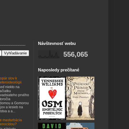
___________
Návštevnosť webu
556,065
Naposledy prečítané
opár slov k
eteroideológii
eď niekto na
ačiatku
vadsiateho prvého
toročia
odomou a Gomorou
jov a lesieb na
stva a a...
e masturbácia
enocídou?
a základe