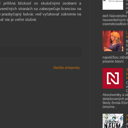
ž prílišná blízkosť so skutočnými osobami a
o
v
verečných stranách sa zabezpečuje licenciou na
p
 o praobyčajný bulvár, veď vyťahovať súkromie na
deň Národného 
ať nie je veľmi slušné.
neuveriteľných 
osemdesiattisíc ľ
L
a
B
š
r
R
najväčšou záľubo
písanie básní.
Staršie príspevky
S
b
i
C
m
O
Absolventky a a
detašovaných pr
školy života Elo
úmorne...
A
H
A