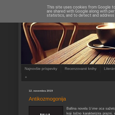
This site uses cookies from Google to 
are shared with Google along with per
statistics, and to detect and address
Najnovšie príspevky
Recenzované knihy
Literá
+
12. novembra 2019
Antikozmogonija
Ballina novela
U ime oca
sažeto 
koji točno karakterizira prazni,