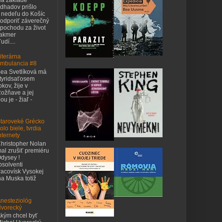
dhadov prišlo
 nedeľu do Košíc
odporiť záverečný
pochodu za život
takmer
udí....
iterárna
mbulancia #8
ea Svetlíková má
tyridsaťosem
okov, žije v
ožňave a jej
u je - žiaľ -
taroveké Grécko
olo biele, tvrdia
nternety
hristopher Nolan
al zrušiť premiéru
dysey !
bsolventi
acovísk Vysokej
na Muska totiž
nesteziológ
vorecký
kým chcel byť