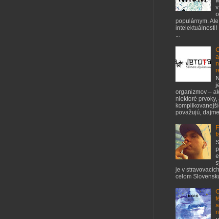
M
v
o
populárnym. Ale
intelektuálnosti!
...
C
a
n
r
N
j
organizmov – ak
niektoré prvoky,
komplikovanejšíc
považujú, dajme 
F
f
S
p
e
s
je v stravovacíc
celom Slovensku
O
t
a
n