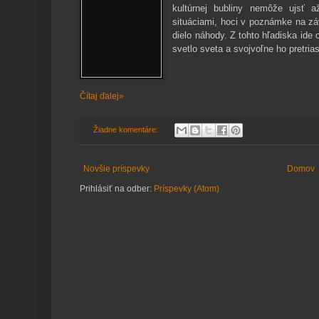
kultúrnej bubliny nemôže ujsť a
situáciami, hoci v poznámke na zá
dielo náhody. Z tohto hľadiska ide
svetlo sveta a svojvoľne ho pretrias
Čítaj ďalej»
Žiadne komentáre:
Novšie príspevky
Domov
Prihlásiť na odber:
Príspevky (Atom)