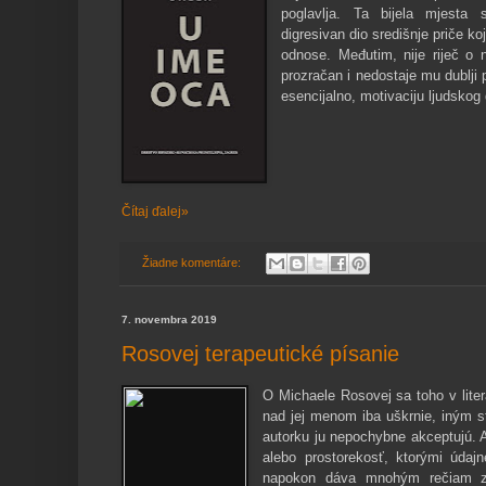
poglavlja. Ta bijela mjesta 
digresivan dio središnje priče k
odnose. Međutim, nije riječ o n
prozračan i nedostaje mu dublji
esencijalno, motivaciju ljudskog
Čítaj ďalej»
Žiadne komentáre:
7. novembra 2019
Rosovej terapeutické písanie
O Michaele Rosovej sa toho v liter
nad jej menom iba uškrnie, iným s
autorku ju nepochybne akceptujú. A
alebo prostorekosť, ktorými úda
napokon dáva mnohým rečiam za