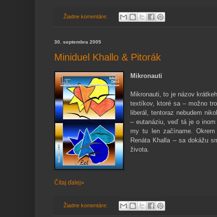
Žiadne komentáre:
30. septembra 2005
Miniduel Khallo & Pitorák
Mikronauti
Mikronauti, to je názov krátk
textíkov, ktoré sa – možno tr
liberál, tentoraz nebudem niko
– eutanáziu, veď tá je o inom
my tu len začíname. Okrem to
Renáta Khalla – sa dokážu sm
života.
Čítaj ďalej»
Žiadne komentáre: