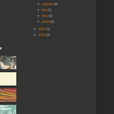
►
augusta
(3)
►
júla
(1)
►
júna
(2)
►
apríla
(2)
►
2002
(1)
►
2000
(2)
ie