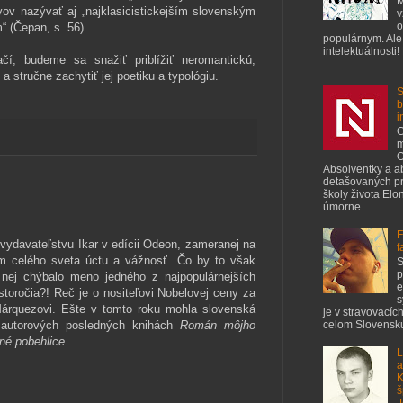
M
ov nazývať aj „najklasicistickejším slovenským
v
o
“ (Čepan, s. 56).
populárnym. Ale
intelektuálnosti!
čí, budeme sa snažiť priblížiť neromantickú,
...
 stručne zachytiť jej poetiku a typológiu.
S
b
i
C
m
O
Absolventky a a
detašovaných pr
školy života Elo
úmorne...
F
ydavateľstvu Ikar v edícii Odeon, zameranej na
f
ciam celého sveta úctu a vážnosť. Čo by to však
S
p
 nej chýbalo meno jedného z najpopulárnejších
e
 storočia?! Reč je o nositeľovi Nobelovej ceny za
s
Már­quezovi. Ešte v tomto roku mohla slovenská
je v stravovacíc
o autorových po­sledných knihách
Román môjho
celom Slovensku
né pobehlice
.
L
a
K
š