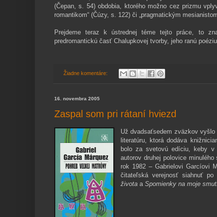
(Čepan, s. 54) obdobia, ktorého možno cez prizmu vplyv
romantikom“ (Čúzy, s. 122) či „pragmatickým mesianistom
Prejdeme teraz k ústrednej téme tejto práce, to zna
predromantickú časť Chalupkovej tvorby, jeho ranú poéziu a
Žiadne komentáre:
16. novembra 2005
Zaspal som pri rátaní hviezd
Už dvadsaťsedem zväzkov vyšlo v
litera­túru, ktorá dodáva knižni
bolo za svetovú edíciu, keby v
autorov druhej polovice minu­lého
rok 1982 – Gabrielovi Garcíovi 
čitateľská verejnosť siahnuť p
života
a
Spomienky na moje smut