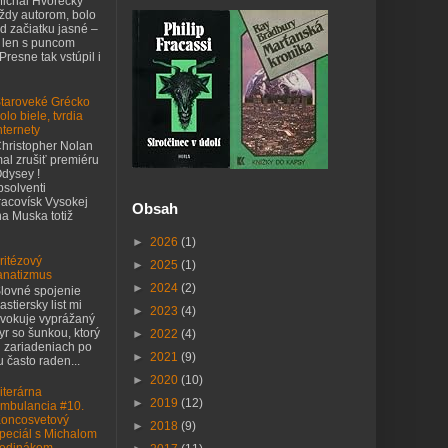
ichal Hvorecký
ždy autorom, bolo
d začiatku jasné –
 len s puncom
 Presne tak vstúpil i
taroveké Grécko
olo biele, tvrdia
nternety
hristopher Nolan
al zrušiť premiéru
dysey !
bsolventi
acovísk Vysokej
Obsah
na Muska totiž
►
2026
(1)
ritézový
►
2025
(1)
anatizmus
►
2024
(2)
lovné spojenie
astiersky list mi
►
2023
(4)
vokuje vyprážaný
yr so šunkou, ktorý
►
2022
(4)
h zariadeniach po
►
2021
(9)
 často raden...
►
2020
(10)
iterárna
►
2019
(12)
mbulancia #10.
oncosvetový
►
2018
(9)
peciál s Michalom