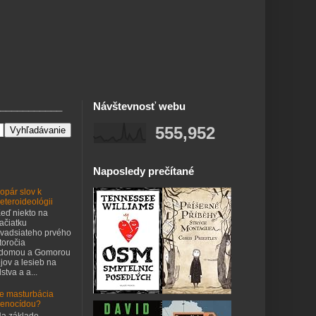
___________
Návštevnosť webu
555,952
Naposledy prečítané
opár slov k
eteroideológii
eď niekto na
ačiatku
vadsiateho prvého
toročia
odomou a Gomorou
jov a lesieb na
stva a a...
e masturbácia
enocídou?
a základe