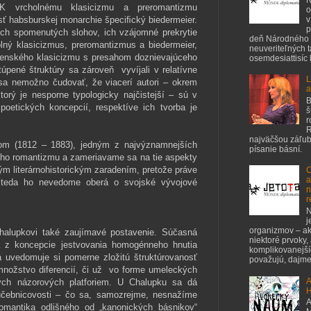
. K vrcholnému klasicizmu a preromantizmu
o
asť habsburskej monarchie špeciﬁcký biedermeier.
v
p
ých spomenutých slohov, ich vzájomné prekrytie
deň Národného 
olný klasicizmus, preromantizmus a biedermeier,
neuveriteľných 
tenského klasicizmu s presahom doznievajúceho
osemdesiattisíc ľ
pené štruktúry sa zároveň vyvíjali v relatívne
L
sa nemožno čudovať, že viacerí autori – okrem
a
torý je nesporne typologicky najčistejší – sú v
B
 poetických koncepcií, respektíve ich tvorba je
š
r
R
najväčšou záľubo
m (1812 – 1883), jedným z najvýznamnejších
písanie básní.
ého romantizmu a zameriavame sa na tie aspekty
ým literárnohistorickým zaradením, pretože práve
C
a
t, teda ho nevedome oberá o svojské vývojové
n
r
N
j
organizmov – ak
halupkovi také zaujímavé postavenie. Súčasná
niektoré prvoky,
la z koncepcie jestvovania homogénneho hnutia
komplikovanejšíc
 uvedomuje si pomerne zložitú štruktúrovanosť
považujú, dajme 
množstvo diferencií, či už vo forme umeleckých
A
kých názorových platforiem. U Chalupku sa dá
H
 učebnicovosti – čo sa, samozrejme, nesnažíme
A
mantika odlišného od „kanonických básnikov“