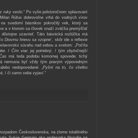
z ruky veslo.
“ Po vyše polstoročnom splavovaní
 Milan Rúfus dobrovoľne vrhá do vodných vírov
má na svedomí básnikov pokročilý vek, ktorý sa
tke a v ktorom sa človek snaží zväčša premýšľať
 dôstojne uzav­rieť. Táto básnická rozlúčka má
čo Diovmu hnevu sa vzopne
‘, skôr ide o reflexie
oslavovskú súvahu nad sebou a svetom: „
Počíta
obe.
/
Čím viac jej potrebný,
/
tým zbytočnejší
Čas
má teda podobu komornej spovede; tichý
lová nemusia byť vždy tým pravým výpovedným
 alebo nedopovedané: „
Pyšní na to, čo všetko
é,
/
či samo seba vy­javí.
“
 rozpadom Československa, na zlome totalitného
ala Sylvie Germain ako profesorka filozofie na