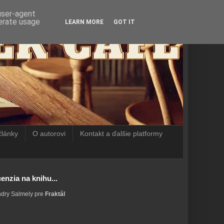
 user-agent
nerate usage
LEARN MORE
GOT IT
články
O autorovi
Kontakt a ďalšie platformy
enzia na knihu...
ndry Salmely pre
Fraktál