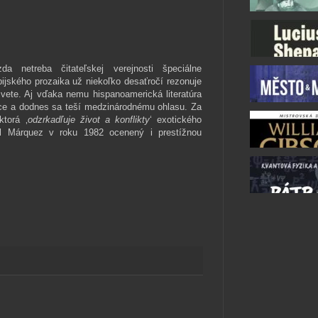
a netreba čitateľskej verejnosti špeciálne
ijského prozaika už niekoľko desaťročí rezonuje
svete. Aj vďaka nemu hispanoamerická literatúra
nice a dodnes sa teší medzinárodnému ohlasu. Za
torá ‚
odzrkad­ľuje život a konflikty
‘ exotického
bol Márquez v roku 1982 oce­nený i prestížnou