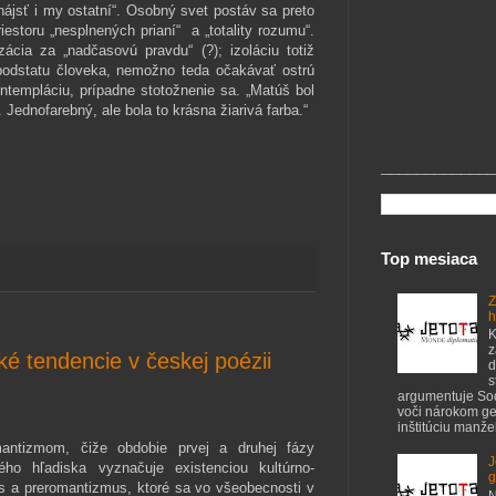
ájsť i my ostatní“. Osobný svet postáv sa preto
estoru „nespl­nených prianí“ a „totality rozumu“.
cia za „nadčasovú pravdu“ (?); izoláciu totiž
podstatu človeka, nemožno teda očakávať ostrú
ontempláciu, prípadne stotožnenie sa. „Matúš bol
. Jednofarebný, ale bola to krásna žiarivá farba.“
_____________
Top mesiaca
Z
h
K
z
ké tendencie v českej poézii
d
s
argumentuje S
voči nárokom ge
inštitúciu manžel
antizmom, čiže obdobie prvej a druhej fázy
J
ho hľadiska vyznačuje existenciou kultúrno-
g
s a preromantizmus, ktoré sa vo všeobecnosti v
N