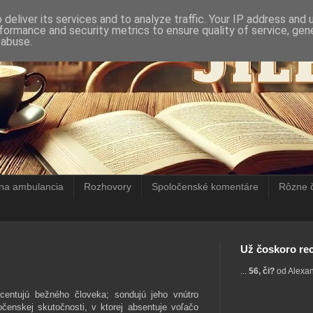
deliver its services and to analyze traffic. Your IP address and
formance and security metrics to ensure quality of service, ge
 abuse.
rna ambulancia
Rozhovory
Spoločenské komentáre
Rôzne 
Už čoskoro rec
...
56, či?
od Alexa
kcentujú bežného človeka; sondujú jeho vnútro
očenskej skutočnosti, v ktorej absentuje voľačo