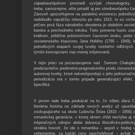
západoeurópskom prostredí vyvíjali chronologicky
treba, samozrejme, ešte priradiť aj pre stredoeurópsku č
Zároveň upozorňujeme na paralelnú existenciu jednotliv
nadobudlo najväčšiu intenzitu po roku 1815, to sú vrch
pričom prvá fáza národného obrodenia je obdobím osvie
baroka a prechodného rokoka. Tieto pomerne husto zastú
krátkom, približne polstoročnom časovom úseku, preto 
osvietenského klasicistu Jána Hollého (1785 – 1849), k
jednotlivých etapách svojej tvorby nositeľmi odlišných
týmito koncepciami viac-menej inšpirovaná.
V tejto práci sa pozastavujeme nad Samom Chalupko
predstaviteľov predmetno-pragmatického prúdu slovensk
autorovej tvorby, ktoré nekorešpondujú s jeho jednoznačn
periodizácia má v tomto prípade generalizujúci efek
špeciﬁká.
V prvom rade treba poukázať na to, čo vôbec dáva C
literárna história na základe nových analýz už upusti
zoskupujúceho sa okolo Ľudovíta Štúra (1815 – 1856) a
romantickej generácie, v ktorej okrem zhôd nechýba aj 
inšpiračných zdrojov alebo dokonca ﬁlozoﬁcko-politic
skrátka hovoriť, že ide o romantika – aspoň v hrubej
vehementne, za každú cenu spochybňovať – avšak ro