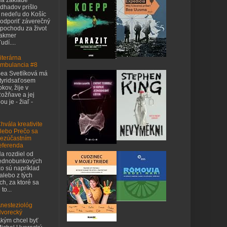
dhadov prišlo
 nedeľu do Košíc
odporiť záverečný
pochodu za život
takmer
udí....
iterárna
mbulancia #8
ea Svetlíková má
tyridsaťosem
okov, žije v
ožňave a jej
u je - žiaľ -
hvála kreativite
lebo Prečo sa
ezúčastním
eferenda
a rozdiel od
ednobunkových
o sú napríklad
 alebo z tých
h, za ktoré sa
to...
nesteziológ
vorecký
kým chcel byť