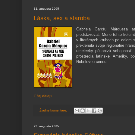
31. augusta 2005
Láska, sex a staroba
Gabriela Garcíu Márqueza azd
predstavovať. Meno tohto kolumb
v literárnych kruhoch po celom 
preklenula svoje regionálne hra
umelecky pôsobivú schopnosť, k
prostredia latinskej Ameriky, 
Nobelovou cenou.
Čítaj ďalej»
Žiadne komentáre:
29. augusta 2005