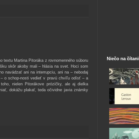
Niečo na čítan
eho textu Martina Pitoráka z rovnomenného súboru
ošku skôr akoby mali – hlásia na svet. Hoci som
ho navádzať ani na interrupciu, ani na – nebodaj
 – o schop-nosti vedieť v pravú chvíľu odísť – a
ho, nielen Pitorákove prózičky, ale aj dielka
iať, dokážu plakať, teda očividne javia známky