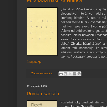
Eutanázia básnika Rúfusa
„
Opusť to štíhle kanoe
/
a vydaj 
slovenských literárnych vôd sa
literárnej histórie. Akiste to 
nezadržateľne blíži k osemdesia
nad tým, ako svoju životnú púť
ďaleko od ovídiovského gesta, ‚
básnika, akúsi novodobú hviezd
svoje dni
/
a slovám z dlaní z
dobe.
“ Zbierka básní
Báseň a 
lament totiž naznačuje, že s
artiklom, niekedy stačí vzdych
vieme,
/
odkázaní sme na to nem
Čítaj ďalej»
Žiadne komentáre:
17. augusta 2005
Román-šansón
Posledné roky pred definitívnym
a demokratického režimu, pracov