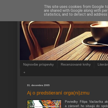
This site uses cookies from Google to 
are shared with Google along with per
statistics, and to detect and address
Najnovšie príspevky
Recenzované knihy
Literá
+
31. decembra 2005
Aj o predstieraní orga(ni)zmu
Poviedky Filipa Vaclavíka a
a zároveň ho situujú do spol