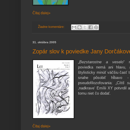
Čítaj ďalej»
Žiadne komentáre:
31. októbra 2005
Zopár slov k poviedke Jany Dorčákove
„
Bezstarostne a veselo
“ 
poviedka nemá ani hlavu, 
štylisticky minúť väčšiu časť 
snahe pôsobiť hĺbavo - 
pseudofilozofovania: „
Cítiš s
‚nadkrave‘ Emílii XY potvrdil 
tomu niet čo dodať.
Čítaj ďalej»