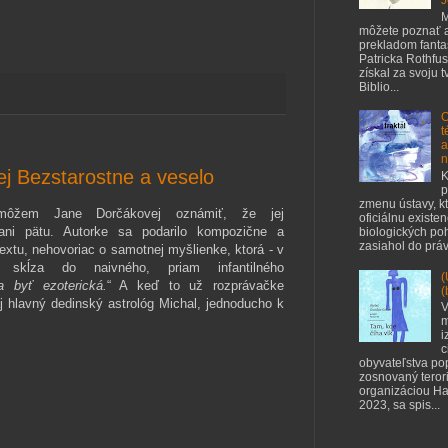
J
M
môžete poznať a
prekladom fant
Patricka Rothfus
získal za svoju 
Biblio...
O
t
a
n
j Bezstarostne a veselo
K
p
zmenu ústavy, kt
môžem Jane Dorčákovej oznámiť, že jej
oficiálnu existe
ani pätu. Autorke sa podarilo kompozične a
biologických poh
zasiahol do práv 
textu, nehovoriac o samotnej myšlienke, ktorá - v
skĺza do naivného, priam infantilného
(
a byť ezoterická.
“ A keď to už rozprávačke
(
aj hlavný dedinský astrológ Michal, jednoducho k
V
m
i
c
obyvateľstva po
zosnovaný teror
organizáciou Ha
2023, sa spis...