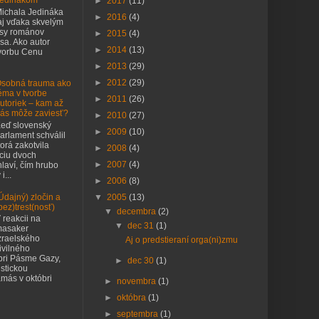
edinákom
►
2017
(11)
ichala Jedináka
►
2016
(4)
j vďaka skvelým
asy románov
►
2015
(4)
sa. Ako autor
►
2014
(13)
tvorbu Cenu
►
2013
(29)
►
2012
(29)
sobná trauma ako
éma v tvorbe
►
2011
(26)
utoriek – kam až
ás môže zaviesť?
►
2010
(27)
eď slovenský
►
2009
(10)
arlament schválil
orá zakotvila
►
2008
(4)
nciu dvoch
►
2007
(4)
laví, čím hrubo
i...
►
2006
(8)
Údajný) zločin a
▼
2005
(13)
bez)trest(nosť)
▼
decembra
(2)
 reakcii na
▼
dec 31
(1)
asaker
zraelského
Aj o predstieraní orga(ni)zmu
ivilného
pri Pásme Gazy,
►
dec 30
(1)
istickou
más v októbri
►
novembra
(1)
►
októbra
(1)
►
septembra
(1)