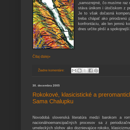
„samozrejmé, čo musíme raz n
stáva únikom i útočiskom z pri
Je to však dočasná kompenzá
treba chápať ako prirodzenú 
konfrontáciu, ale len jemnú k
dnes určite plnší a spokojnejší
Čítaj ďalej»
Žiadne komentáre:
30. decembra 2005
Rokokové, klasicistické a preromantic
Sama Chalupku
Novodobá slovenská literatúra medzi barokom a rom
nacionálnoemancipačných procesov sa z periodizačné
umeleckých slohov ako doznievajúce rokoko, klasicizmu