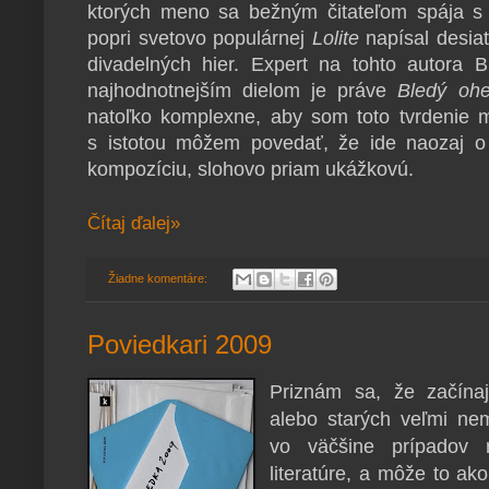
ktorých meno sa bežným čitateľom spája s 
popri svetovo populárnej
Lolite
napísal desiat
divadelných hier. Expert na tohto autora B
najhodnotnejším dielom je práve
Bledý oh
natoľko komplexne, aby som toto tvrdenie m
s istotou môžem povedať, že ide naozaj 
kompozíciu, slohovo priam ukážkovú.
Čítaj ďalej»
Žiadne komentáre:
Poviedkari 2009
Priznám sa, že začínaj
alebo starých veľmi ne
vo väčšine prípadov 
literatúre, a môže to a