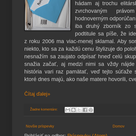
hádam aj trochu elitár
zvrchovaným právom
hodnoverným odporúčaním
iba druhý zborník zo 
podtitule sa píše, že id
z roku 2006 ma viac-menej sklamal. Aby s
niekto, kto sa za každú cenu štylizuje do pol
nesnažím sa zaujato odpísať hneď celú skupi
snažia začať, aj medzi nimi sa vždy nájde 
história vari raz pamätať, veď tejto súťaže 
ktoré dnes majú, ako naše matere hovorili, cv
Čítaj ďalej»
Žiadne komentáre:
Novšie príspevky
Domov
Prihlásiť na odber:
Príspevky (Atom)