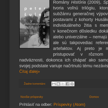
Romány
História
(2009),
Sp
tvoria voľnú trilógiu, kt
subžánru generačnej výpov
postavami z kohorty Husáko
individuálneho žitia s me
v konečnom dôsledku dokáz
alebo univerzálne – nemajú l
ale sú takpovediac refere
artefaktov. Aj preto je
pristupovať v rôznom p
nadväznosti, dokonca ich chápať ako samo
svojej podstate variuje načrtnutú tému nezávis
Čítaj ďalej»
Žiadne komentáre:
Novšie príspevky
Domov
Prihlásiť na odber:
Príspevky (Atom)