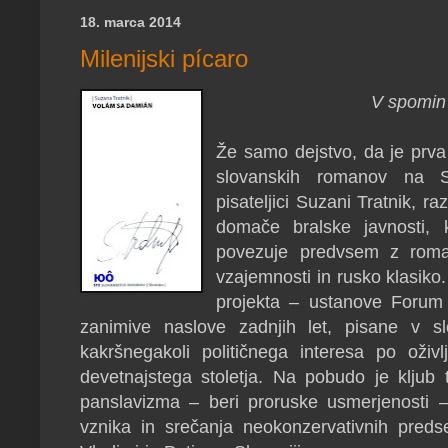
18. marca 2014
Milenijski pícaro
V spomin
Že samo dejstvo, da je prva
slovanskih romanov na S
pisateljici Suzani Tratnik, r
domače bralske javnosti, k
povezuje predvsem z roman
vzajemnosti in rusko klasiko. 
projekta – ustanove Forum s
zanimive naslove zadnjih let, pisane v sl
kakršnegakoli političnega interesa po oživlj
devetnajstega stoletja. Na pobudo je klj
panslavizma – beri proruske usmerjenosti
vznika in srečanja neokonzervativnih pre