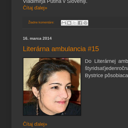
Vladimirja Putina v Sloveniji.
Čítaj ďalej»
Žiadne komentáre:
16. marca 2014
Literárna ambulancia #15
Do Literárnej amb
štyridsaťjedenro
Bystrice pôsobiac
Čítaj ďalej»