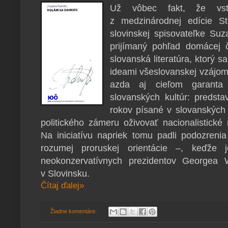
Už vôbec fakt, že vst
z medzinárodnej edície S
slovinskej spisovateľke Suz
prijímaný pohľad domácej č
slovanská literatúra, ktorý 
ideami všeslovanskej vzájomn
azda aj cieľom garanta
slovanských kultúr: predsta
rokov písané v slovanských
politického zámeru oživovať nacionalistické
Na iniciatívu napriek tomu padli podozren
rozumej proruskej orientácie –, keďže 
neokonzervatívnych prezidentov Georgea 
v Slovinsku.
Čítaj ďalej»
Žiadne komentáre: