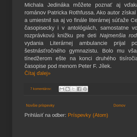
Michala Jedináka môžete poznať aj vďak
románov Patricka Rothfussa. Ako autor získal 
a umiestnil sa aj vo finále literárnej súťaže 
časopisecky i v antológiách, samostatne vo
rozprávkovú knižku pre deti
Najmenšia rod
vydania Literárnej ambulancie prijal p
šestnásťročného gymnazistu. Bolo mu vša
tínedžerom ešte na konci druhého tisíroč
časopise pod menom Peter F. Jílek.
Čítaj ďalej»
7 komentárov:
Novšie príspevky
Domov
Prihlásiť na odber:
Príspevky (Atom)