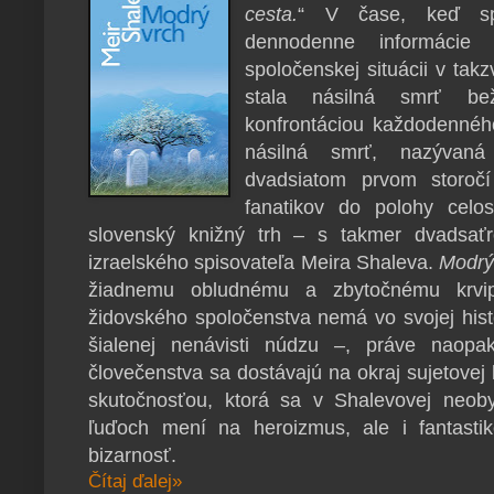
cesta.
“
V čase, keď spr
dennodenne informácie o
spoločenskej situácii v tak
stala násilná smrť b
konfrontáciou každodennéh
násilná smrť, nazývaná
dvadsiatom prvom storoč
fanatikov do polohy celos
slovenský knižný trh – s takmer dvadsa
izraelského spisovateľa Meira Shaleva.
Modrý
žiadnemu obludnému a zbytočnému krvip
židovského spoločenstva nemá vo svojej hist
šialenej nenávisti núdzu –, práve naopak
človečenstva sa dostávajú na okraj sujetovej 
skutočnosťou, ktorá sa v Shalevovej neob
ľuďoch mení na heroizmus, ale i fantasti
bizarnosť.
Čítaj ďalej»