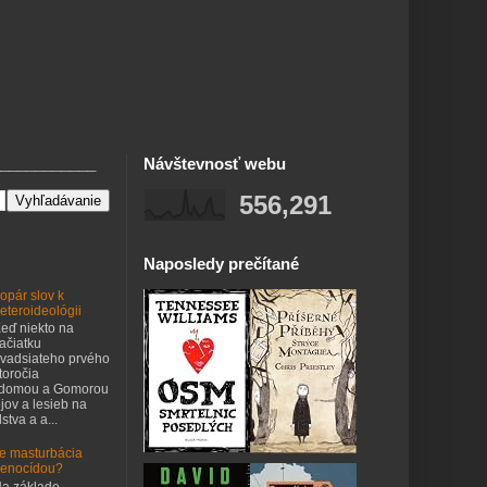
___________
Návštevnosť webu
556,291
Naposledy prečítané
opár slov k
eteroideológii
eď niekto na
ačiatku
vadsiateho prvého
toročia
odomou a Gomorou
jov a lesieb na
stva a a...
e masturbácia
enocídou?
a základe