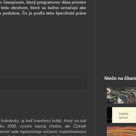
m časopisom, ktorý programovo dáva priestor
i, teda okruhom, ktoré sa bežne označujú ako
n a podobne. Čo je podľa teba špecifické práve
Niečo na čítan
kulinársky, aj keď tvarohový koláč, ktorý sa stal
ku 2008, vyzerá naozaj chutne, ale
Čizkejk
 prvom rade reprezentuje súčasnú mainstreamovú