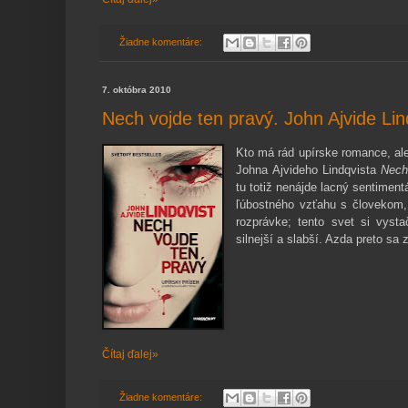
Žiadne komentáre:
7. októbra 2010
Nech vojde ten pravý. John Ajvide Lin
Kto má rád upírske romance, al
Johna Ajvideho Lindqvista
Nech
tu totiž nenájde lacný sentimen
ľúbostného vzťahu s človekom,
rozprávke; tento svet si vyst
silnejší a slabší. Azda preto sa
Čítaj ďalej»
Žiadne komentáre: