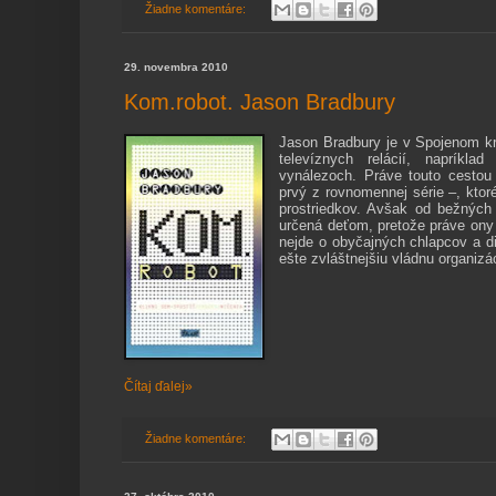
Žiadne komentáre:
29. novembra 2010
Kom.robot. Jason Bradbury
Jason
Bradbury je v Spojenom k
televíznych relácií, napríkla
vynálezoch. Práve touto cesto
prvý z rovnomennej série –, ktor
prostriedkov. Avšak od bežných t
určená deťom, pretože práve ony t
nejde o obyčajných chlapcov a di
ešte zvláštnejšiu vládnu organizá
Čítaj ďalej»
Žiadne komentáre: