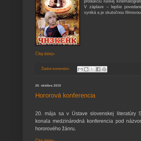
produkciu ruskej kinematograf
V záplave – lepšie povedan
vyniká a je skutočnou filmovou
Čítaj ďalej»
Žiadne komentáre:
20. októbra 2010
Hororová konferencia
20. mája sa v Ústave slovenskej literatúry 
konala medzinárodná konferencia pod názvo
hororového žánru
.
Čítaj ďalej»