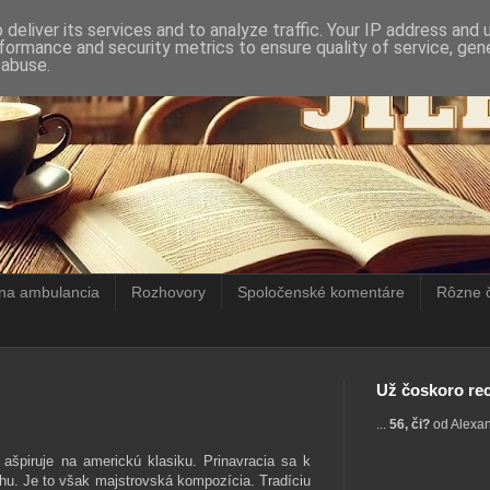
deliver its services and to analyze traffic. Your IP address and
formance and security metrics to ensure quality of service, ge
 abuse.
rna ambulancia
Rozhovory
Spoločenské komentáre
Rôzne 
Už čoskoro rec
...
56, či?
od Alexa
ašpiruje na americkú klasiku. Prinavracia sa k
hu. Je to však majstrovská kompozícia. Tradíciu