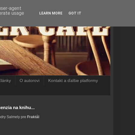
 user-agent
nerate usage
LEARN MORE
GOT IT
články
O autorovi
Kontakt a ďalšie platformy
enzia na knihu...
ndry Salmely pre
Fraktál