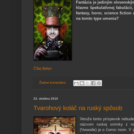
Fantázia je jediným slovenský
hlavne špekulatívnej fabuláci
fantasy, horor, science fictio
na tomto type umenia?
Čítaj ďalej»
Žiadne komentáre:
23. októbra 2010
Tvarohový koláč na ruský spôsob
Veruže tento príspevok nebude 
názvom ruskej snímky z ro
(Чизкейк) je o čomsi inom. V