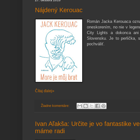
27. októbra 2010
Nájdený Kerouac
Román Jacka Kerouaca ozna
oneskorením, no nie v legen
City
Lights
a dokonca ani 
Slovensku. Je to perlička, 
pochváliť.
Čítaj ďalej»
Žiadne komentáre:
Ivan Aľakša: Určite je vo fantastike ve
máme radi