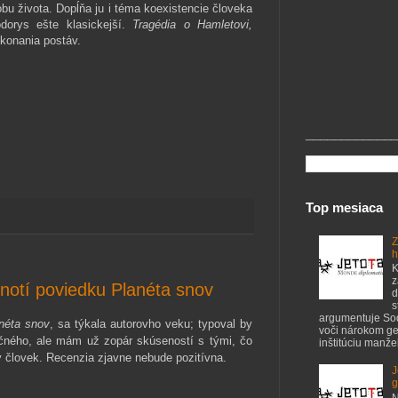
obu života. Dopĺňa ju i téma koexistencie človeka
dorys ešte klasickejší.
Tragédia o Hamletovi,
konania postáv.
_____________
Top mesiaca
Z
h
K
z
odnotí poviedku Planéta snov
d
s
argumentuje S
néta snov
, sa týkala autorovho veku; typoval by
voči nárokom ge
očného, ale mám už zopár skúseností s tými, čo
inštitúciu manžel
ý človek. Recenzia zjavne nebude pozitívna.
J
g
N