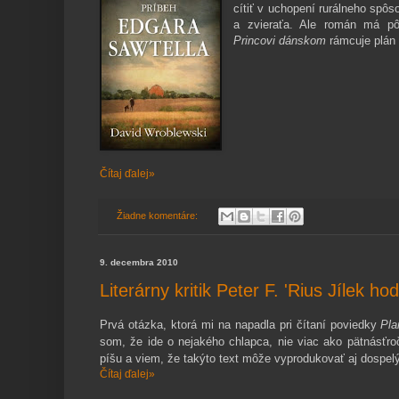
cítiť v uchopení rurálneho spôs
a zvieraťa. Ale román má pô
Princovi dánskom
rámcuje plán 
Čítaj ďalej»
Žiadne komentáre:
9. decembra 2010
Literárny kritik Peter F. 'Rius Jílek h
Prvá otázka, ktorá mi na napadla pri čítaní poviedky
Pla
som, že ide o nejakého chlapca, nie viac ako pätnásťr
píšu a viem, že takýto text môže vyprodukovať aj dospel
Čítaj ďalej»