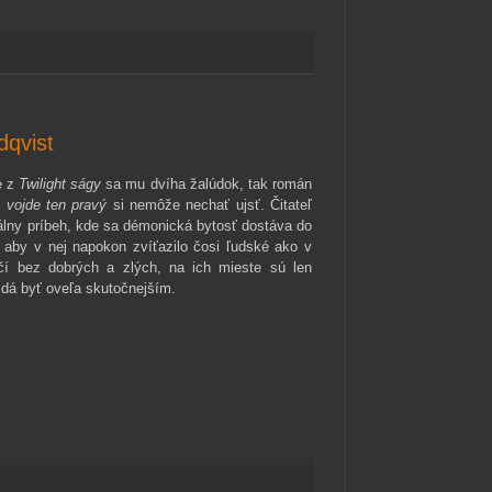
dqvist
e z
Twilight ságy
sa mu dvíha žalúdok, tak román
 vojde ten pravý
si nemôže nechať ujsť. Čitateľ
tálny príbeh, kde sa démonická bytosť dostáva do
 aby v nej napokon zvíťazilo čosi ľudské ako v
ačí bez dobrých a zlých, na ich mieste sú len
 zdá byť oveľa skutočnejším.