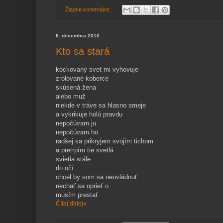
Žiadne komentáre:
8. decembra 2010
Kto sa stará
kockovaný svet mi vyhovuje
zrolované koberce
skúsená žena
alebo muž
niekde v tráve sa hlasno smeje
a vykrikuje holú pravdu
nepočúvam ju
nepočúvam ho
radšej sa prikryjem svojím tichom
a pretrpím tie svetlá
svietia stále
do očí
chcel by som sa neovládnuť
nechať sa oprieť o
musím prestať
Čítaj ďalej»