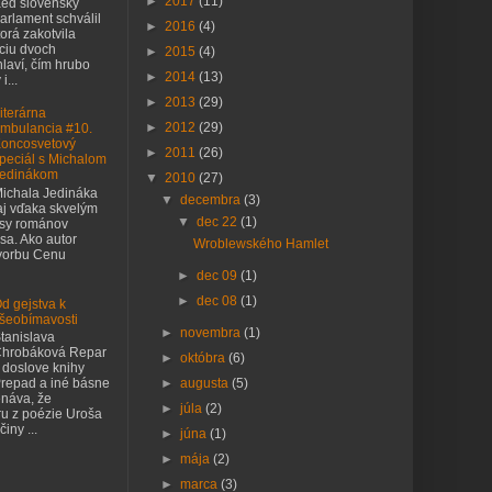
►
2017
(11)
eď slovenský
arlament schválil
►
2016
(4)
orá zakotvila
nciu dvoch
►
2015
(4)
laví, čím hrubo
►
2014
(13)
i...
►
2013
(29)
iterárna
►
2012
(29)
mbulancia #10.
oncosvetový
►
2011
(26)
peciál s Michalom
edinákom
▼
2010
(27)
ichala Jedináka
▼
decembra
(3)
j vďaka skvelým
▼
dec 22
(1)
asy románov
sa. Ako autor
Wroblewského Hamlet
tvorbu Cenu
►
dec 09
(1)
►
dec 08
(1)
d gejstva k
šeobímavosti
►
novembra
(1)
tanislava
hrobáková Repar
►
októbra
(6)
 doslove knihy
►
augusta
(5)
repad a iné básne
náva, že
►
júla
(2)
ru z poézie Uroša
iny ...
►
júna
(1)
►
mája
(2)
►
marca
(3)