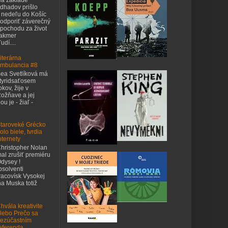
dhadov prišlo
 nedeľu do Košíc
odporiť záverečný
pochodu za život
takmer
udí....
iterárna
mbulancia #8
ea Svetlíková má
tyridsaťosem
okov, žije v
ožňave a jej
u je - žiaľ -
taroveké Grécko
olo biele, tvrdia
nternety
hristopher Nolan
al zrušiť premiéru
dysey !
bsolventi
acovísk Vysokej
na Muska totiž
hvála kreativite
lebo Prečo sa
ezúčastním
eferenda