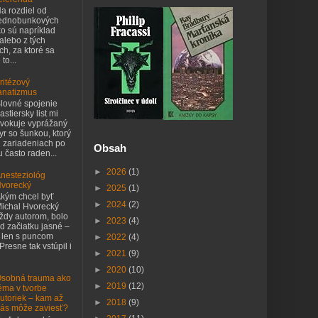
a rozdiel od
ednobunkových
o sú napríklad
 alebo z tých
h, za ktoré sa
to...
ritézový
anatizmus
lovné spojenie
astiersky list mi
vokuje vyprážaný
yr so šunkou, ktorý
h zariadeniach po
Obsah
 často raden...
►
2026
(1)
nesteziológ
vorecký
►
2025
(1)
kým chcel byť
►
2024
(2)
ichal Hvorecký
ždy autorom, bolo
►
2023
(4)
d začiatku jasné –
 len s puncom
►
2022
(4)
 Presne tak vstúpil i
►
2021
(9)
►
2020
(10)
sobná trauma ako
►
2019
(12)
éma v tvorbe
utoriek – kam až
►
2018
(9)
ás môže zaviesť?