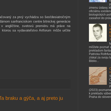
K
p
zmenu ústavy, kt
oficiálnu existe
biologických poh
čovaný za prvý vychádza so šesťdesiatročným
zasiahol do práv 
dárnom sanfranciskom centre bítnickej generácie
L
v angličtine, svetovú premiéru má práve na
a
s ktorou sa vydavateľstvo Artforum môže určite
K
š
J
M
môžete poznať a
prekladom fant
Patricka Rothfus
získal za svoju 
Biblio...
O
v
S
C
v
P
(2023) pozname
k prekladu výbe
Praha do slovenč
ľa braku a gýča, a aj preto ju