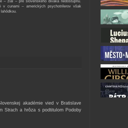
ie – žiaľ – pre slovenského diváka nedostupnú.
é v cunami – amerických psychotrilerov však
 lahôdkou.
Slovenskej akadémie vied v Bratislave
m Strach a hrôza s podtitulom Podoby