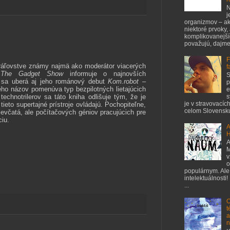
N
j
organizmov – ak
niektoré prvoky,
komplikovanejšíc
považujú, dajme 
F
ráľovstve známy najmä ako moderátor viacerých
f
d
The
Gadget
Show
informuje o najnovších
S
u sa uberá aj jeho románový debut
Kom.robot
–
p
ého názov pomenúva typ bezpilotných lietajúcich
e
echnotrilerov sa táto kniha odlišuje tým, že je
s
je v stravovacíc
ieto supertajné prístroje ovládajú. Pochopiteľne,
celom Slovensku
evčatá, ale počítačových géniov pracujúcich pre
ciu.
A
H
A
M
v
o
populárnym. Ale
intelektuálnosti!
...
O
t
a
n