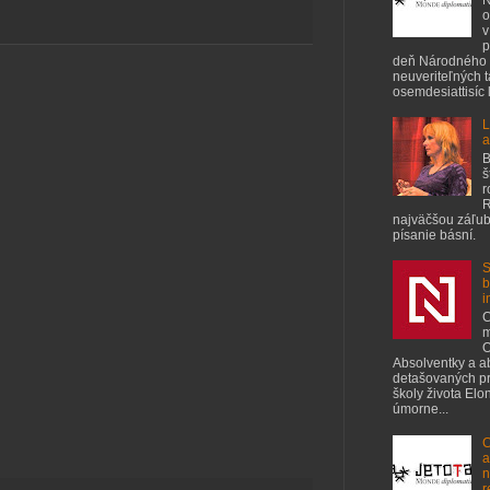
o
v
p
deň Národného 
neuveriteľných 
osemdesiattisíc ľ
L
a
B
š
r
R
najväčšou záľubo
písanie básní.
S
b
i
C
m
O
Absolventky a a
detašovaných pr
školy života Elo
úmorne...
C
a
n
r