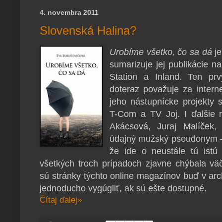
4. novembra 2011
Slovenská Halina?
Urobíme všetko, čo sa dá
je
sumarizuje jej publikácie n
Station a Inland. Ten pr
doteraz považuje za intern
jeho nástupnícke projekty
T-Com a TV Joj. I ďalšie 
Akácsová, Juraj Malíček,
údajný mužský pseudonym – 
že ide o neustále tú istú
všetkých troch prípadoch zjavne chýbala vä
sú stránky týchto online magazínov buď v ar
jednoducho vygúgliť, ak sú ešte dostupné.
Čítaj ďalej»