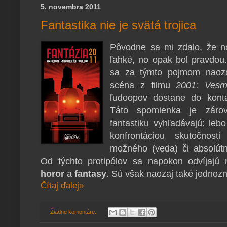
5. novembra 2011
Fantastika nie je svätá trojica
Pôvodne sa mi zdalo, že na
ľahké, no opak bol pravdou.
sa za týmto pojmom naoza
scéna z filmu
2001: Vesm
ľudoopov dostane do kont
Táto spomienka je záro
fantastiku vyhľadávajú: leb
konfrontáciou skutočnost
možného (veda) či absolútn
Od týchto protipólov sa napokon odvíjajú
horor
a
fantasy
. Sú však naozaj také jednoz
Čítaj ďalej»
Žiadne komentáre: