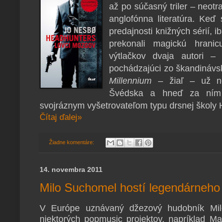
až po súčasný triler – neot
anglofónna literatúra. Keď 
predajnosti knižných sérií, 
prekonali magickú hranicu
výtlačkov dvaja autori 
pochádzajúci zo škandinávsky
Millennium
– žiaľ – už ne
Švédska a hneď za ním
svojráznym vyšetrovateľom typu drsnej školy
Čítaj ďalej»
Žiadne komentáre:
14. novembra 2011
Milo Suchomel hostí legendárneh
V Európe uznávaný džezový hudobník Mil
niektorých popmusic projektov, napríklad M