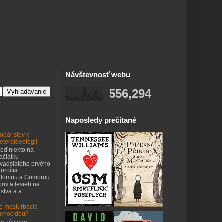
___________
Návštevnosť webu
556,294
Naposledy prečítané
opár slov k
eteroideológii
eď niekto na
ačiatku
vadsiateho prvého
toročia
odomou a Gomorou
jov a lesieb na
stva a a...
e masturbácia
enocídou?
a základe