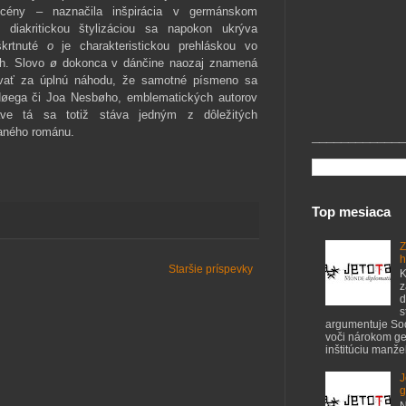
scény – naznačila inšpirácia v germánskom
o diakritickou štylizáciou sa napokon ukrýva
škrtnuté
o
je charakteristickou prehláskou vo
ch. Slovo
ø
dokonca v dánčine naozaj znamená
vať za úplnú náhodu, že samotné písmeno sa
Høega či Joa Nesbøho, emblematických autorov
ráve tá sa totiž stáva jedným z dôležitých
aného románu.
_____________
Top mesiaca
Z
h
Staršie príspevky
K
z
d
s
argumentuje S
voči nárokom ge
inštitúciu manžel
J
g
N