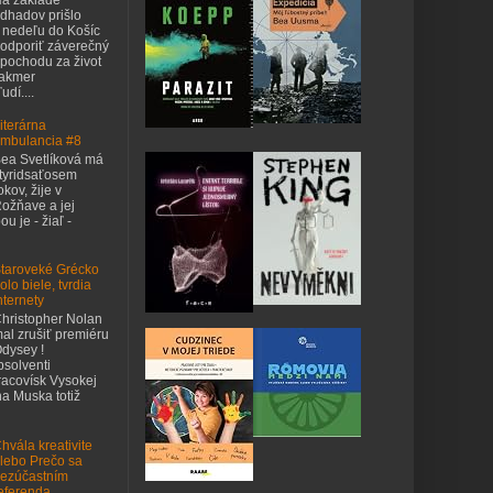
dhadov prišlo
 nedeľu do Košíc
odporiť záverečný
pochodu za život
takmer
udí....
iterárna
mbulancia #8
ea Svetlíková má
tyridsaťosem
okov, žije v
ožňave a jej
u je - žiaľ -
taroveké Grécko
olo biele, tvrdia
nternety
hristopher Nolan
al zrušiť premiéru
dysey !
bsolventi
acovísk Vysokej
na Muska totiž
hvála kreativite
lebo Prečo sa
ezúčastním
eferenda