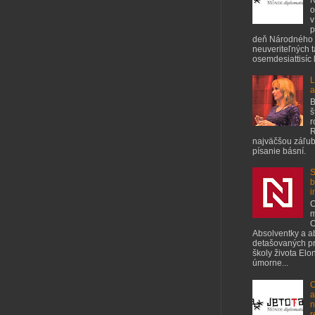
o
v
p
deň Národného 
neuveriteľných 
osemdesiattisíc ľ
L
a
B
š
r
R
najväčšou záľubo
písanie básní.
S
b
i
C
m
O
Absolventky a a
detašovaných pr
školy života Elo
úmorne...
C
a
n
r