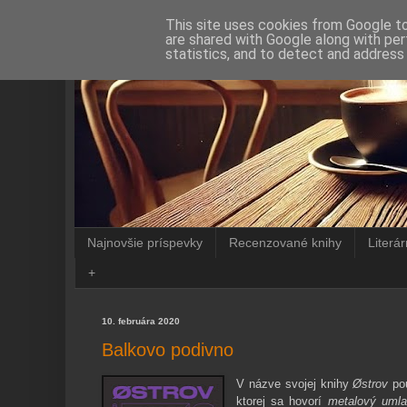
This site uses cookies from Google to 
are shared with Google along with per
statistics, and to detect and address
Najnovšie príspevky
Recenzované knihy
Literá
+
10. februára 2020
Balkovo podivno
V názve svojej knihy
Østrov
pou
ktorej sa hovorí
metalový umla