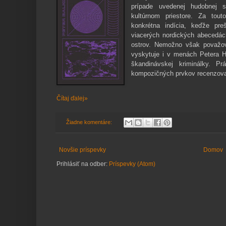
prípade uvedenej hudobnej 
kultúrnom priestore. Za tout
konkrétna indícia, keďže pre
viacerých nordických abecedá
ostrov. Nemožno však považo
vyskytuje i v menách Petera 
škandinávskej kriminálky. P
kompozičných prvkov recenzov
Čítaj ďalej»
Žiadne komentáre:
Novšie príspevky
Domov
Prihlásiť na odber:
Príspevky (Atom)