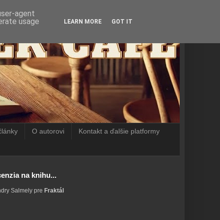
 user-agent
nerate usage
LEARN MORE
GOT IT
články
O autorovi
Kontakt a ďalšie platformy
enzia na knihu...
ndry Salmely pre
Fraktál