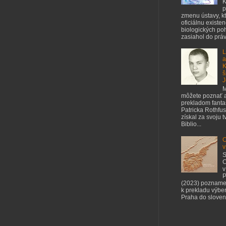
K
p
zmenu ústavy, kt
oficiálnu existe
biologických poh
zasiahol do práv 
L
a
K
š
J
M
môžete poznať a
prekladom fant
Patricka Rothfus
získal za svoju 
Biblio...
O
v
S
C
v
P
(2023) pozname
k prekladu výbe
Praha do slovenč