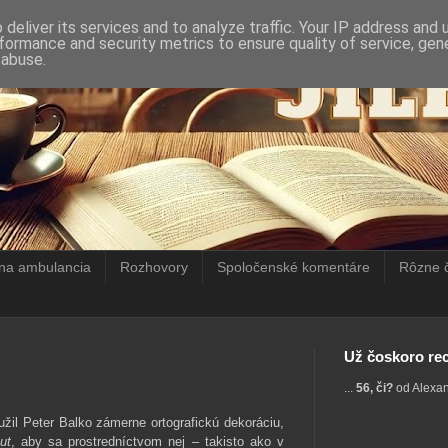
deliver its services and to analyze traffic. Your IP address and
formance and security metrics to ensure quality of service, ge
 abuse.
rna ambulancia
Rozhovory
Spoločenské komentáre
Rôzne 
Už čoskoro rec
...
56, či?
od Alexa
žil Peter Balko zámerne ortografickú dekoráciu,
ut
, aby sa prostredníctvom nej – takisto ako v