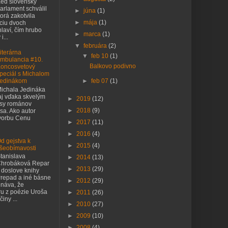
eď slovenský
arlament schválil
►
júna
(1)
orá zakotvila
►
mája
(1)
nciu dvoch
laví, čím hrubo
►
marca
(1)
i...
▼
februára
(2)
iterárna
▼
feb 10
(1)
mbulancia #10.
Balkovo podivno
oncosvetový
peciál s Michalom
►
feb 07
(1)
edinákom
ichala Jedináka
j vďaka skvelým
►
2019
(12)
asy románov
►
2018
(9)
sa. Ako autor
tvorbu Cenu
►
2017
(11)
►
2016
(4)
d gejstva k
►
2015
(4)
šeobímavosti
tanislava
►
2014
(13)
hrobáková Repar
►
2013
(29)
 doslove knihy
repad a iné básne
►
2012
(29)
náva, že
ru z poézie Uroša
►
2011
(26)
iny ...
►
2010
(27)
►
2009
(10)
►
2008
(4)