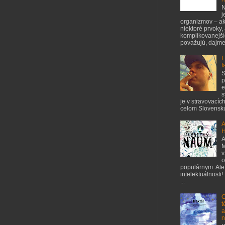
N
j
organizmov – ak
niektoré prvoky,
komplikovanejšíc
považujú, dajme 
F
f
S
p
e
s
je v stravovacíc
celom Slovensku
A
H
A
M
v
o
populárnym. Ale
intelektuálnosti!
...
O
t
a
n