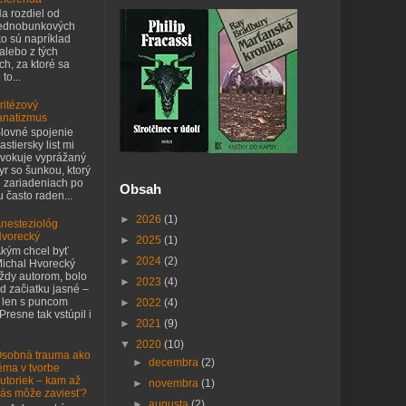
a rozdiel od
ednobunkových
o sú napríklad
 alebo z tých
h, za ktoré sa
to...
ritézový
anatizmus
lovné spojenie
astiersky list mi
vokuje vyprážaný
yr so šunkou, ktorý
h zariadeniach po
Obsah
 často raden...
►
2026
(1)
nesteziológ
vorecký
►
2025
(1)
kým chcel byť
►
2024
(2)
ichal Hvorecký
ždy autorom, bolo
►
2023
(4)
d začiatku jasné –
 len s puncom
►
2022
(4)
 Presne tak vstúpil i
►
2021
(9)
▼
2020
(10)
sobná trauma ako
►
decembra
(2)
éma v tvorbe
utoriek – kam až
►
novembra
(1)
ás môže zaviesť?
►
augusta
(2)