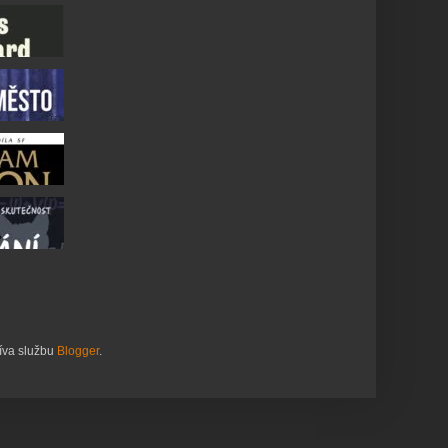
žíva službu
Blogger
.