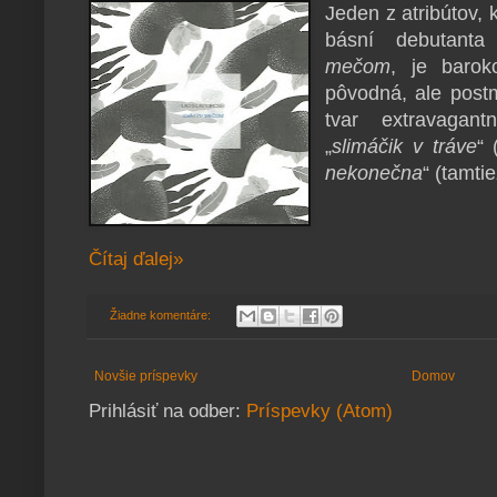
Jeden z atribútov, k
básní
debutant
mečom
, je barok
pôvodná, ale post
tvar extravagan
„
slimáčik v tráve
“ 
nekonečna
“ (tamtie
Čítaj ďalej»
Žiadne komentáre:
Novšie príspevky
Domov
Prihlásiť na odber:
Príspevky (Atom)