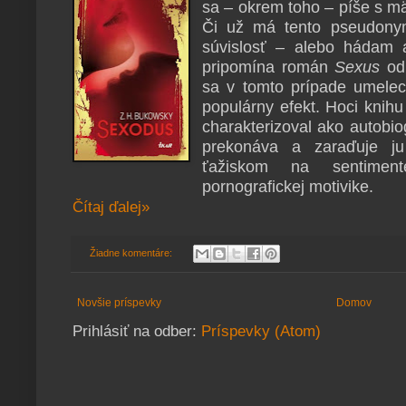
sa – okrem toho – píše s 
Či už má tento pseudonym
súvislosť – alebo hádam 
pripomína román
Sexus
od 
sa v tomto prípade umele
populárny efekt. Hoci knih
charakterizoval ako autobiog
prekonáva a zaraďuje ju
ťažiskom na sentiment
pornografickej motivike.
Čítaj ďalej»
Žiadne komentáre:
Novšie príspevky
Domov
Prihlásiť na odber:
Príspevky (Atom)