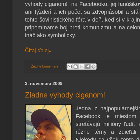
vyhody ciganom!" na Facebooku, jej fanúšikov 
ani týždeň a ich počet sa zdvojnásobil a stál
tohto šovinistického fóra v deň, keď si v kra
pripomíname boj proti komunizmu a na celom
ináč ako symbolicky.
Čítaj ďalej»
Žiadne komentáre:
3. novembra 2009
Ziadne vyhody ciganom!
Jedna z najpopulárnejší
Facebook je miestom
stretávajú milióny ľudí
rôzne témy a zdieľali 
Niekedy sa však tento d