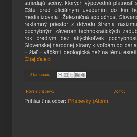
striedajú scény, ktorých výpovedná platnosť 
Ešte pred oficiálnym uvedením do kín 
medializovala i Železničná spoločnosť Slove
reklamný priestor z dôvodu šírenia rasiz
pochybným záverom technokratických zadu
rok predtým bez akýchkoľvek pochybnost
Slovenskej národnej strany k voľbám do parla
– žiaľ – väčšmi ideologická než na tému estet
Čítaj ďalej»
2 komentáre:
Novšie príspevky
Domov
Prihlásiť na odber:
Príspevky (Atom)