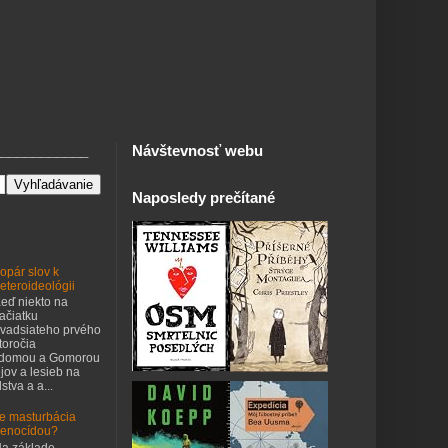
___________
Návštevnosť webu
Naposledy prečítané
opár slov k
eteroideológii
eď niekto na
ačiatku
vadsiateho prvého
toročia
odomou a Gomorou
jov a lesieb na
stva a a...
e masturbácia
enocídou?
a základe