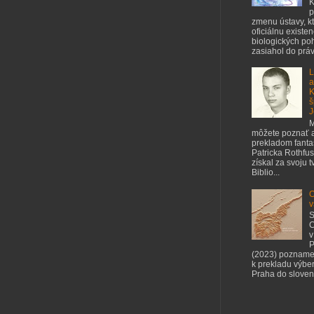
K
p
zmenu ústavy, kt
oficiálnu existe
biologických poh
zasiahol do práv 
L
a
K
š
J
M
môžete poznať a
prekladom fant
Patricka Rothfus
získal za svoju 
Biblio...
O
v
S
C
v
P
(2023) pozname
k prekladu výbe
Praha do slovenč