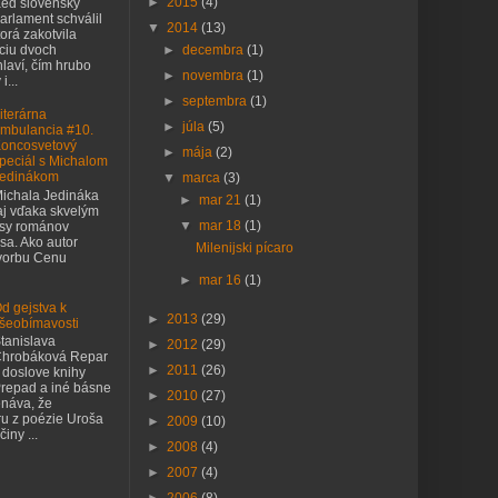
►
2015
(4)
eď slovenský
arlament schválil
▼
2014
(13)
orá zakotvila
nciu dvoch
►
decembra
(1)
laví, čím hrubo
►
novembra
(1)
i...
►
septembra
(1)
iterárna
►
júla
(5)
mbulancia #10.
oncosvetový
►
mája
(2)
peciál s Michalom
edinákom
▼
marca
(3)
ichala Jedináka
►
mar 21
(1)
j vďaka skvelým
▼
mar 18
(1)
asy románov
sa. Ako autor
Milenijski pícaro
tvorbu Cenu
►
mar 16
(1)
d gejstva k
►
2013
(29)
šeobímavosti
tanislava
►
2012
(29)
hrobáková Repar
►
2011
(26)
 doslove knihy
repad a iné básne
►
2010
(27)
náva, že
ru z poézie Uroša
►
2009
(10)
iny ...
►
2008
(4)
►
2007
(4)
►
2006
(8)