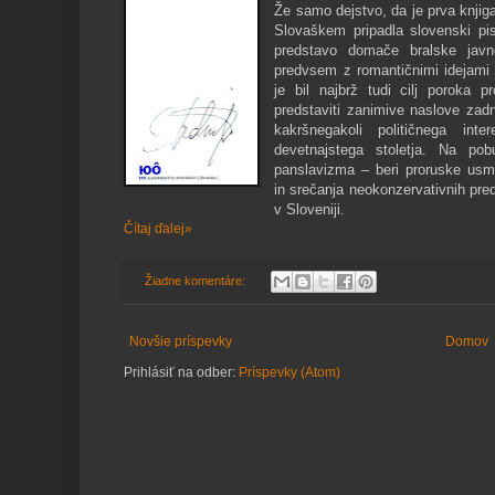
Že samo dejstvo, da je prva knjig
Slovaškem pripadla slovenski pisa
predstavo domače bralske javno
predvsem z romantičnimi idejami 
je bil najbrž tudi cilj poroka 
predstaviti zanimive naslove zadn
kakršnegakoli političnega inte
devetnajstega stoletja. Na p
panslavizma – beri proruske usm
in srečanja neokonzervativnih pre
v Sloveniji.
Čítaj ďalej»
Žiadne komentáre:
Novšie príspevky
Domov
Prihlásiť na odber:
Príspevky (Atom)