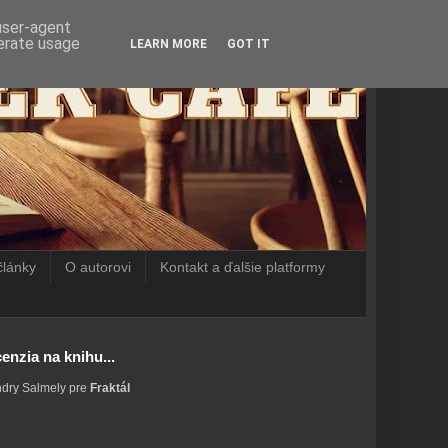
 user-agent
nerate usage
LEARN MORE
GOT IT
články
O autorovi
Kontakt a ďalšie platformy
enzia na knihu...
ndry Salmely pre
Fraktál