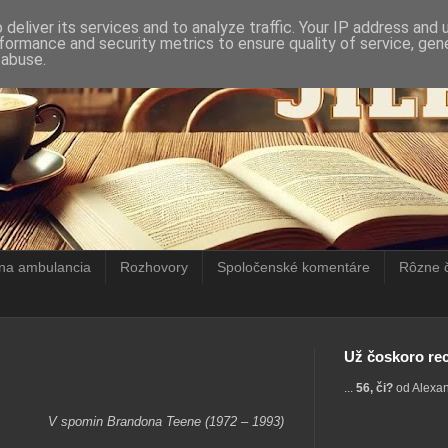
deliver its services and to analyze traffic. Your IP address and
formance and security metrics to ensure quality of service, ge
 abuse.
rna ambulancia
Rozhovory
Spoločenské komentáre
Rôzne 
Už čoskoro rec
...
56, či?
od Alexa
V spomin Brandona Teene (1972 – 1993)