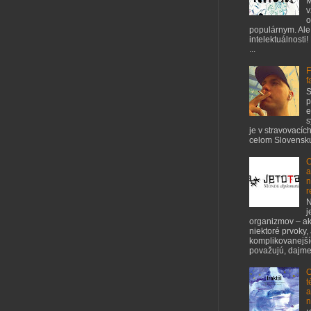
M
v
o
populárnym. Ale
intelektuálnosti!
...
F
f
S
p
e
s
je v stravovacíc
celom Slovensku
C
a
n
r
N
j
organizmov – ak
niektoré prvoky,
komplikovanejšíc
považujú, dajme 
O
t
a
n