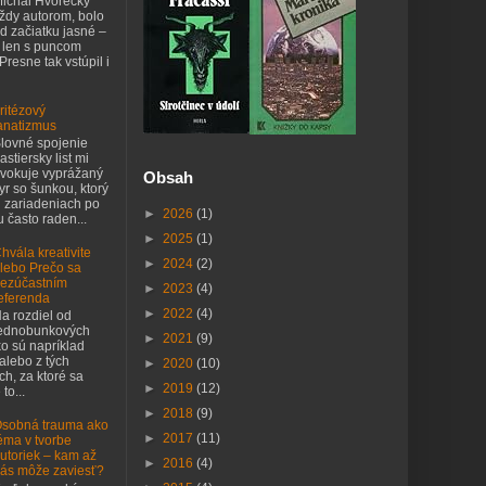
ichal Hvorecký
ždy autorom, bolo
d začiatku jasné –
 len s puncom
 Presne tak vstúpil i
ritézový
anatizmus
lovné spojenie
astiersky list mi
vokuje vyprážaný
Obsah
yr so šunkou, ktorý
h zariadeniach po
►
2026
(1)
 často raden...
►
2025
(1)
hvála kreativite
►
2024
(2)
lebo Prečo sa
ezúčastním
►
2023
(4)
eferenda
►
2022
(4)
a rozdiel od
ednobunkových
►
2021
(9)
o sú napríklad
 alebo z tých
►
2020
(10)
h, za ktoré sa
►
2019
(12)
to...
►
2018
(9)
sobná trauma ako
►
2017
(11)
éma v tvorbe
utoriek – kam až
►
2016
(4)
ás môže zaviesť?