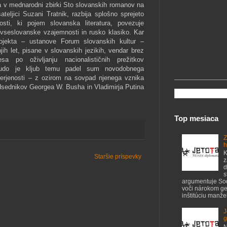
a v mednarodni zbirki Sto slovanskih romanov na
teljici Suzani Tratnik, razbija splošno sprejeto
sti, ki pojem slovanska literatura, povezuje
vseslovanske vzajemnosti in rusko klasiko. Kar
projekta – ustanove Forum slovanskih kultur –
jih let, pisane v slovanskih jezikih, vendar brez
resa po oživljanju nacionalističnih prežitkov
obudo je kljub temu padel sum novodobnega
_____________
erjenosti – z ozirom na sovpad njenega vznika
dsednikov Georgea W. Busha in Vladimirja Putina
Top mesiaca
Z
h
K
Staršie príspevky
z
d
s
argumentuje S
voči nárokom ge
inštitúciu manžel
J
g
N