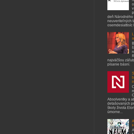
o
v
p
deň Národného 
neuveriteľných 
osemdesiattisíc ľ
L
a
B
š
r
R
najväčšou záľubo
písanie básní.
S
b
i
C
m
O
Absolventky a a
detašovaných pr
školy života Elo
úmorne...
A
H
A