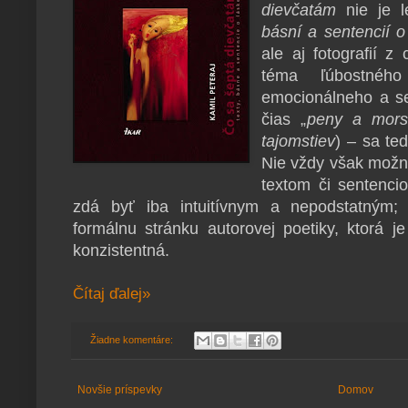
dievčatám
nie je l
básní a sentencií o
ale aj fotografií z
téma ľúbostnéh
emocionálneho a s
čias „
peny a mor­s
tajomstiev
) – sa ted
Nie vždy však možno
textom či sentenci
zdá byť iba intuitívnym a nepodstatným; 
formálnu stránku autorovej poetiky, ktorá j
konzistentná.
Čítaj ďalej»
Žiadne komentáre:
Novšie príspevky
Domov