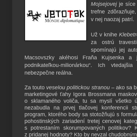
Mojsejovej
je síce
trefne zdôrazňuj
v nej naozaj patrí.
Už v knihe
Klebet
za ostrú travest
spomínajú jej au
Macsovszky akéhosi Fraňa Kujsenka a j
podnikateľkou-milionárkou“. Ich vtedajši
nebezpečne reálna.
Za touto
veselou politickou stranou
– ako sa b
marketingové ťahy Igora Brossmana maskov
o sklamaného voliča, tu sa myslí všetko 
nezabudla na prvej tlačovej konferencii st
program, ktorého body sa stotožňujú s formu
pohostinských zariadení tretej cenovej kate
s potrestaním skorumpovaných politikov? 
z pridanej hodnoty? Kto by nevzal chudobn