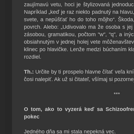
zaujímavú vetu, hoci je štylizovaná jednodu
Napríklad „keď je raz niekto padnutý na hlavu
svete, a nepúšťať ho do toho môjho“. Škoda
povrch. Alebo: „Udivovalo ma že osoba s jej
zásobou, gramatikou, počtom "w", "q", a in
obsiahnutým v jednej holej vete môženavšte
klinec po hlavičke. Lenže medzi búchaním kl
rozdiel.
Th.:
Určite by ti prospelo hlavne čítať veľa k
čosi nalepiť. Ak už si čitateľ, všímaj si pozorne
***
O tom, ako to vyzerá keď sa Schizoofren
pokec
Jedného dňa sa mi stala nepekná vec.