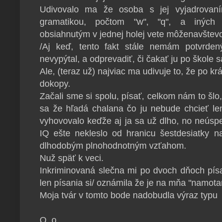
Udivovalo ma že osoba s jej vyjadrovaní
gramatikou, počtom "w", "q", a iných 
obsiahnutým v jednej holej vete môženavšte
/Aj keď, tento fakt stále nemám potvrde
nevypýtal, a odprevadiť, či čakať ju po škole sa
Ale, (teraz už) najviac ma udivuje to, že po kr
dokopy.
Začali sme si spolu, písať, celkom nám to šl
sa že hľadá chalana čo ju nebude chcieť le
vyhovovalo keďže aj ja sa už dlho, no neúsp
IQ ešte nekleslo od hranicu šestdesiatky n
dlhodobým plnohodnotným vzťahom.
Nuž späť k veci.
Inkriminovaná slečna mi po dvoch dňoch pís
len písania si/ oznámila že je na mňa "namota
Moja tvár v tomto bode nadobudla výraz typu
O_o