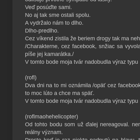
Veď posúďte sami.
No aj tak sme ostali spolu.
A vydržalo nám to dlho.
Dlho-predlho.
Cez víkend zistila že beriem drogy tak ma neh
/Charakterne, cez facebook, snžiac sa vyvo
píše jej kamarátka./
V tomto bode moja tvár nadobudla výraz typu
(rofl)
Dva dni na to mi oznámila /opäť cez facebook/
to moc lúto a chce ma späť.
V tomto bode moja tvár nadobudla výraz typu
(roflmaohehelicopter)
Od tohto bodu som už ďalej nereagoval. nem
reálny význam.
Proste keď je raz niekto padnutý na hlavu, 