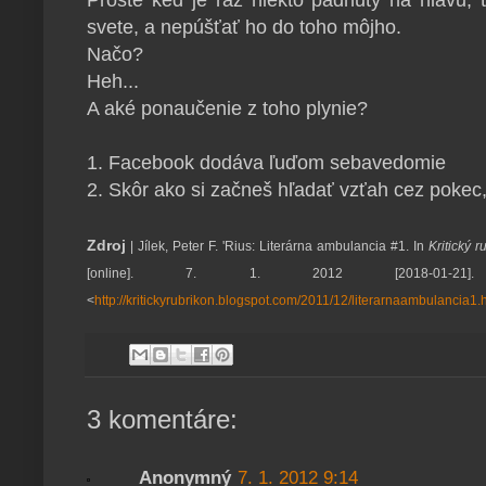
svete, a nepúšťať ho do toho môjho.
Načo?
Heh...
A aké ponaučenie z toho plynie?
1. Facebook dodáva ľuďom sebavedomie
2. Skôr ako si začneš hľadať vzťah cez pokec,
Zdroj
| Jílek, Peter F. 'Rius: Literárna ambulancia #1. In
Kritický r
[online]. 7. 1. 2012 [2018-01-21]
<
http://kritickyrubrikon.blogspot.com/2011/12/literarnaambulancia1.
3 komentáre:
Anonymný
7. 1. 2012 9:14