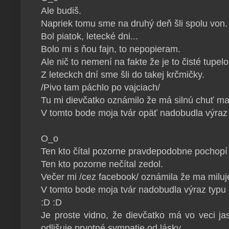
Ale budiš.
Napriek tomu sme na druhý deň šli spolu von.
Bol piatok, letecké dni...
Bolo mi s ňou fajn, to nepopieram.
Ale nič to nemení na fakte že je to čisté tupelo
Z leteckch dní sme šli do takej krčmičky.
/Pivo tam páchlo po vajciach/
Tu mi dievčatko oznámilo že má silnú chuť ma
V tomto bode moja tvár opäť nadobudla výraz
O_o
Ten kto čítal pozorne pravdepodobne pochopí
Ten kto pozorne nečítal zedol.
Večer mi /cez facebook/ oznámila že ma miluj
V tomto bode moja tvár nadobudla výraz typu
:D :D
Je proste vidno, že dievčatko má vo veci ja
odlišuje prvotné sympatie od lásky.