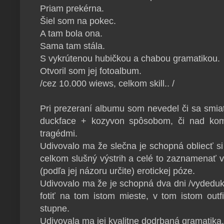
Priam prekérna.
Šiel som na pokec.
A tam bola ona.
Sama tam stála.
S vykrútenou hubičkou a chabou gramatikou.
Otvoril som jej fotoalbum.
/cez 10.000 wiews, celkom skill.. /
Pri prezeraní albumu som nevedel či sa smiať
duckface + kozyvon spôsobom, či nad kom
tragédmi.
Udivovalo ma že slečna je schopná obliecť si 
celkom slušný výstrih a celé to zaznamenať v
(podľa jej názoru určite) erotickej póze.
Udivovalo ma že je schopná dva dni /vydeduk
fotiť na tom istom mieste, v tom istom outf
stupne.
Udivovala ma jej kvalitne dodrbaná gramatika.