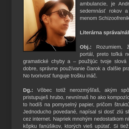
ambulancie, je And
sedemnásť rokov a 
menom Schizoofrenik
Literárna správa/ná
Obj.:
Rozumiem, že
portál, preto toľká 
gramatické chyby a – použijúc tvoje slová –
dobre, správne používanie čiarok a ďalšie pra
No tvorivosť funguje trošku ináč.
Dg.:
Vôbec totiž nerozmýšľaš, akým spô
pristupuješ hrubo, nevnímaš ho ako kompozíc
to hodíš na pomyselný papier, pričom štruktúra
Jednoducho povedané, napísal si dosť zlú s
cez internet. Napriek mnohým nedostatkom ni
kôpku fanúšikov, ktorých vieš upútať. Si tie