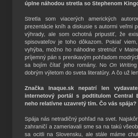
úplne náhodou stretla so Stephenom King
Stretla som viacerých amerických auto
prezentácie kníh a diskusie s autormi veľmi
výhrady, ale som ochotná pripustiť, že exis
spisovateľov je toho dôkazom. Pokiaľ viem
vyhýba, možno ho náhodne stretnúť v Main
príjemný pán s prenikavým pohľadom modrých
sa bojím čítať jeho romány. No
On Writin
g
dobrým výletom do sveta literatúry. A čo už le
Značka Inaque.sk nepatrí len vydavat
internetový portál s podtitulom Central
neho relatívne uzavretý tím. Čo vás spája?
Spája nás netradičný pohľad na svet. Najskôr t
zahraničí a zameriavali sme sa na takú všeo
sa ocitli na Slovensku, ale stále máme chuť