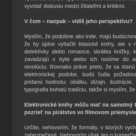
vyvolať diskusiu medzi čitateľmi a kritikmi.
V čom – naopak – vidíš jeho perspektívu?
Myslím, že podobne ako inde, majú budúcnosť
že by úplne vytlačili klasické knihy, ale v
detektívky alebo romance, skrátka knižky,
zavadzajú v byte alebo ich nosíme do ant
revolúciu. Rovnako práve preto, že sa stanú
elektronickej podobe, budú ľudia požadov
pridanú hodnotu: obálku, dizajn, ilustrácie
typografia bohatú tradíciu, takže si myslím, ž
Elektronické knihy môžu mať na samotný trh
pozrieť na pirátstvo vo filmovom priemysle
Určite, nehovorím, že formáty, v ktorých vyc
zabezpečené. Nehovorím však len o komerčnej