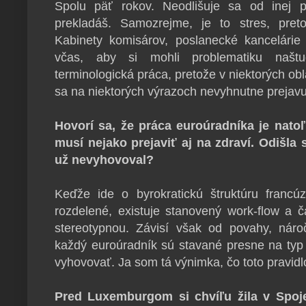
Spolu päť rokov. Neodlišuje sa od inej 
prekladáš. Samozrejme, je to stres, pret
Kabinety komisárov, poslanecké kancelárie 
včas, aby si mohli problematiku našt
terminologická práca, pretože v niektorých obl
sa na niektorých výrazoch nevyhnutne prejavuj
Hovorí sa, že práca euroúradníka je nato
musí nejako prejaviť aj na zdraví. Odišla s
už nevyhovoval?
Keďže ide o byrokratickú štruktúru francúz
rozdelené, existuje stanovený work-flow a 
stereotypnou. Závisí však od povahy, nároč
každý euroúradník sú stavané presne na typ 
vyhovovať. Ja som tá výnimka, čo toto pravidl
Pred Luxemburgom si chvíľu žila v Spoje