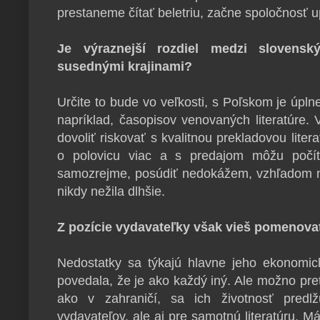
prestaneme čítať beletriu, začne spoločnosť 
Je výraznejší rozdiel medzi slovens
susednými krajinami?
Určite to bude vo veľkosti, s Poľskom je úpln
napríklad, časopisov venovaných literatúre.
dovoliť riskovať s kvalitnou prekladovou liter
o polovicu viac a s predajom môžu počít
samozrejme, posúdiť nedokážem, vzhľadom na
nikdy nežila dlhšie.
Z pozície vydavateľky však vieš pomenovať
Nedostatky sa týkajú hlavne jeho ekonomi
povedala, že je ako každý iný. Ale možno pret
ako v zahraničí, sa ich životnosť predl
vydavateľov, ale aj pre samotnú literatúru. 