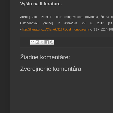
Vyšlo na Iliterature.
Zdroj
| Jílek, Peter F. 'Rius: «Kingovi som povedala, že sa 
Ostrihoňovou [online]. In
Iliteratura
. 29. 6. 2013 [cit.
<
http://iliteratura.cz/Clanek/31771/ostrihonova-ana
>. ISSN 1214-30
Žiadne komentáre:
Zverejnenie komentára