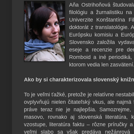
Aňa Ostrihoňová študoval
filológiu a žurnalistiku n
Univerzite Konštantína Fi
doktorát z translatológie.
Európsku komisiu a Európ
Slovensko založila vydav
eseje a recenzie pre den
Romboid a iné periodiká
ktorom vedia len zasvätení
Ako by si charakterizovala slovenský knižn
To je veľmi ťažké, pretože je relatívne nestab
ovplyvňujú nielen čitateľský vkus, ale najmä f
práve teraz nie je najlepšia. Samozrejme
masovo, rovnako aj slovenská literatúra, 
vzostupe, literatúra faktu – rôzne príručky a
veľmi slabo sa však predáva nežánrová l