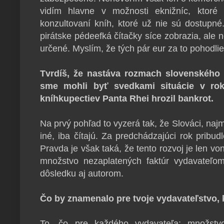
vidím hlavne v možnosti eknižníc, ktoré
konzultovaní kníh, ktoré už nie sú dostupné
pirátske pédeefká čítačky síce zobrazia, ale n
určené. Myslím, že tých pár eur za to pohodlie 
Tvrdíš, že nastáva rozmach slovenského 
sme mohli byť svedkami situácie v rok
kníhkupectiev Panta Rhei hrozil bankrot.
Na prvý pohľad to vyzerá tak, že Slováci, naj
iné, iba čítajú. Za predchádzajúci rok pribud
Pravda je však taká, že tento rozvoj je len von
množstvo nezaplatených faktúr vydavateľo
dôsledku aj autorom.
Čo by znamenalo pre tvoje vydavateľstvo, 
To, čo pre každého vydavateľa: množstv