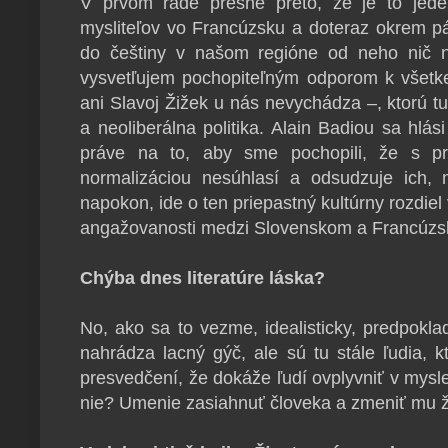
V prvom rade presne preto, že je to jede
mysliteľov vo Francúzsku a doteraz okrem p
do češtiny v našom regióne od neho nič n
vysvetľujem pochopiteľným odporom k všetke
ani Slavoj Žižek u nás nevychádza –, ktorú 
a neoliberálna politika. Alain Badiou sa hl
práve na to, aby sme pochopili, že s pr
normalizáciou nesúhlasí a odsudzuje ich, 
napokon, ide o ten priepastný kultúrny rozdiel
angažovanosti medzi Slovenskom a Francúz
Chýba dnes literatúre láska?
No, ako sa to vezme, idealisticky, predpokl
nahrádza lacný gýč, ale sú tu stále ľudia, kt
presvedčení, že dokáže ľudí ovplyvniť v myslen
nie? Umenie zasiahnuť človeka a zmeniť mu ž