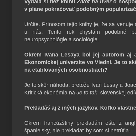
Vydala si tiež knihu
Život na úver
o hospod
v pláne pokračovať podobným populariza
Určite. Prínosom tejto knihy je, že sa venuje
u nás. Tento rok chystám podobné pop
neuropsychológie a sociológie.
Okrem Ivana Lesaya bol jej autorom aj 
Ekonomickej univerzite vo Viedni. Je to s
na etablovaných osobnostiach?
Je to skôr náhoda, pretože Ivan Lesay a Joa
Kritická ekonómia na
Je to tak
, slovenskej edí
Prekladáš aj z iných jazykov. Koľko vlastn
Okrem francúzštiny prekladám ešte z angl
španielsky, ale prekladať by som si netrúfla.