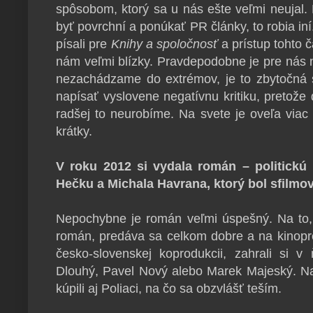
spôsobom, ktorý sa u nás ešte veľmi neujal
byť povrchní a ponúkať PR články, to robia iní
písali pre
Knihy a spoločnosť
a prístup tohto č
nám veľmi blízky. Pravdepodobne je pre nás n
nezachádzame do extrémov, je to zbytočná s
napísať vyslovene negatívnu kritiku, pretože 
radšej to neurobíme. Na svete je oveľa viac l
krátky.
V roku 2012 si vydala román – politickú
Hečku a Michala Havrana, ktorý bol sfilmo
Nepochybne je román veľmi úspešný. Na to
román, predáva sa celkom dobre a na kinopre
česko-slovenskej koprodukcii, zahrali si
Dlouhý, Pavel Nový alebo Marek Majeský. N
kúpili aj Poliaci, na čo sa obzvlášť teším.