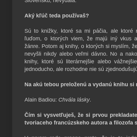
Slovensku, nevydala.
Aký kľúč teda používaš?
Sú to knižky, ktoré sa mi páčia, ale ktor
ľuďom, o ktorých viem, že majú iný vkus ak
žánre. Potom aj knihy, o ktorých si myslím, ž
nevyšli nikdy alebo veľmi dávno. No a nako
knihy, ktoré sú literárnejšie alebo vážnejš
jednoducho, ale rozhodne nie sú zjednodušujú
Na akú tebou preloženú a vydanú knihu si 
Alain Badiou:
Chvála lásky
.
Čím si vysvetľuješ, že si prvou prekladate
tvoriaceho francúzskeho autora a filozofa