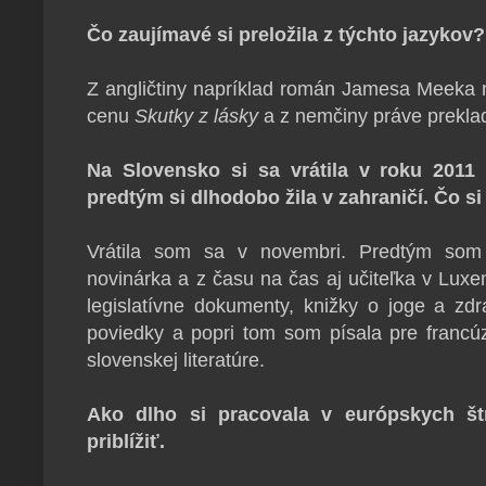
Čo zaujímavé si preložila z týchto jazykov?
Z angličtiny napríklad román Jamesa Meek
cenu
Skutky z lásky
a z nemčiny práve prekla
Na Slovensko si sa vrátila v roku 2011 
predtým si dlhodobo žila v zahraničí. Čo si
Vrátila som sa v novembri. Predtým som 
novinárka a z času na čas aj učiteľka v Lux
legislatívne dokumenty, knižky o joge a zd
poviedky a popri tom som písala pre franc
slovenskej literatúre.
Ako dlho si pracovala v európskych št
priblížiť.