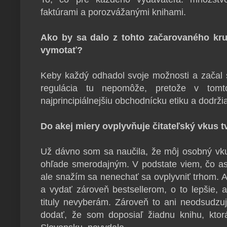
faktúrami a porozvážanými knihami.
Ako by sa dalo z tohto začarovaného kr
vymotať?
Keby každý odhadol svoje možnosti a začal 
regulácia tu nepomôže, pretože v tom
najprincipiálnejšiu obchodnícku etiku a dodrži
Do akej miery ovplyvňuje čitateľský vkus 
Už dávno som sa naučila, že môj osobný vkus
ohľade smerodajným. V podstate viem, čo asi 
ale snažím sa nenechať sa ovplyvniť trhom. Ak
a vydať zároveň bestsellerom, o to lepšie, 
tituly nevyberám. Zároveň to ani neodsudz
dodať, že som doposiaľ žiadnu knihu, ktor