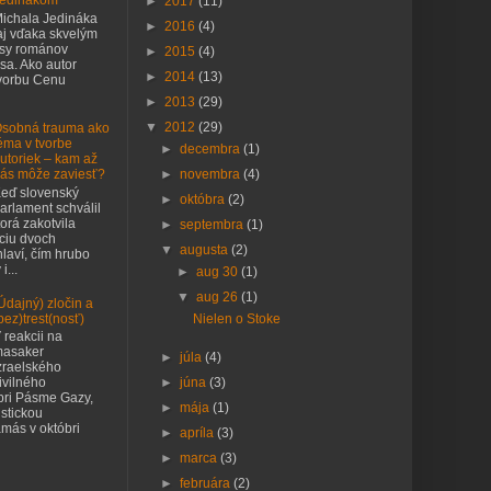
edinákom
►
2017
(11)
ichala Jedináka
►
2016
(4)
j vďaka skvelým
asy románov
►
2015
(4)
sa. Ako autor
►
2014
(13)
tvorbu Cenu
►
2013
(29)
▼
2012
(29)
sobná trauma ako
éma v tvorbe
►
decembra
(1)
utoriek – kam až
►
novembra
(4)
ás môže zaviesť?
eď slovenský
►
októbra
(2)
arlament schválil
orá zakotvila
►
septembra
(1)
nciu dvoch
▼
augusta
(2)
laví, čím hrubo
i...
►
aug 30
(1)
▼
aug 26
(1)
Údajný) zločin a
bez)trest(nosť)
Nielen o Stoke
 reakcii na
asaker
►
júla
(4)
zraelského
►
júna
(3)
ivilného
pri Pásme Gazy,
►
mája
(1)
istickou
más v októbri
►
apríla
(3)
►
marca
(3)
►
februára
(2)