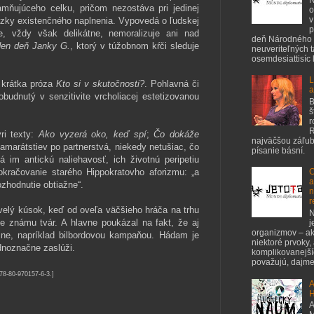
amňujúceho celku, pričom nezostáva pri jedinej
o
v
ázky existenčného naplnenia. Vypovedá o ľudskej
p
e, vždy však delikátne, nemoralizuje ani nad
deň Národného 
en deň Janky G.
, ktorý v túžobnom kŕči sleduje
neuveriteľných 
osemdesiattisíc ľ
L
 krátka próza
Kto si v skutočnosti?
. Pohlavná či
a
budnutý v senzitivite vrcholiacej estetizovanou
B
š
r
R
ri texty:
Ako vyzerá oko, keď spí
;
Čo dokáže
najväčšou záľubo
amarátstiev po partnerstvá, niekedy netušiac, čo
písanie básní.
á im antickú naliehavosť, ich životnú peripetiu
kračovanie starého Hippokratovho aforizmu: „a
C
a
zhodnutie obtiažne“.
n
r
kvelý kúsok, keď od oveľa väčšieho hráča na trhu
N
e známu tvár. A hlavne poukázal na fakt, že aj
j
organizmov – ak
čne, napríklad bilbordovou kampaňou. Hádam je
niektoré prvoky,
ednoznačne zaslúži.
komplikovanejšíc
považujú, dajme 
978-80-970157-6-3.]
A
H
A