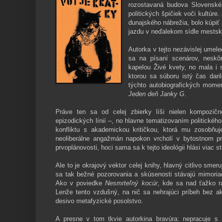
rozostavaná budova Slovenskéh
politických špičiek voči kultúr
dunajského nábrežia, bolo kúpiť 
jazdu v neďalekom sídle mestsk
Autorka v tejto nezávislej umele
sa na písaní scenárov, neskô
kapelou Živé kvety, no mala i
ktorou sa súboru istý čas daril
týchto autobiografických mome
Jeden deň Janky G
.
Práve ten sa od celej zbierky líši nielen kompozične
epizodických línií –, no hlavne tematizovaním politickéh
konfliktu s akademickou kritičkou, ktorá mu zosobňuj
neoliberálne angažmán napokon vrcholí v bytostnom pr
prvoplánovosti, hoci sama sa k tejto ideológii hlási viac 
Ale to je okrajový vektor celej knihy, hlavný citlivo smeru
sa tak bežné pozorovania a skúsenosti stávajú mimoria
Ako v poviedke
Nesmrteľný kocúr
, kde sa nad ťažko r
Lenže tento vzdušný, na nič sa nehrajúci príbeh bez a
desivo metafyzické posolstvo.
A presne v tom tkvie autorkina bravúra: nepracuje s 