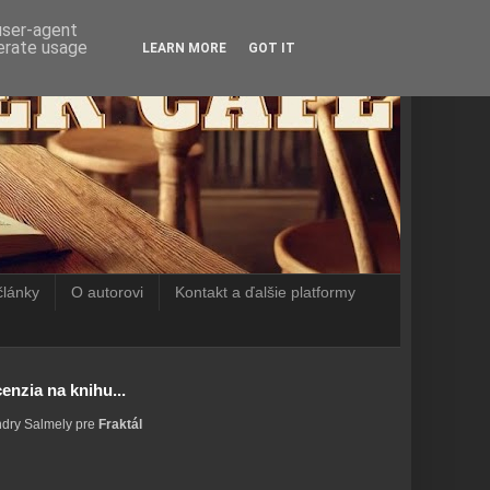
 user-agent
nerate usage
LEARN MORE
GOT IT
články
O autorovi
Kontakt a ďalšie platformy
enzia na knihu...
ndry Salmely pre
Fraktál