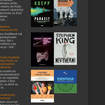
dhadov prišlo
 nedeľu do Košíc
odporiť záverečný
pochodu za život
takmer
udí....
iterárna
mbulancia #8
ea Svetlíková má
tyridsaťosem
okov, žije v
ožňave a jej
u je - žiaľ -
hvála kreativite
lebo Prečo sa
ezúčastním
eferenda
a rozdiel od
ednobunkových
o sú napríklad
 alebo z tých
h, za ktoré sa
to...
nesteziológ
vorecký
kým chcel byť