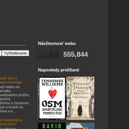
___________
Návštevnosť webu
555,844
Naposledy prečítané
opár slov k
eteroideológii
eď niekto na
ačiatku
vadsiateho prvého
toročia
odomou a Gomorou
jov a lesieb na
stva a a...
e masturbácia
enocídou?
a základe