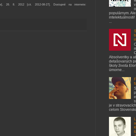
M
v
e], 26. 8. 2012 [cit. 2012-08-27]. Dostupné na internete:
o
populárnym. Ale
intelektuálnosti!
...
S
b
i
C
m
O
Absolventky a a
detašovaných pr
školy života Elo
úmorne...
F
f
S
p
e
s
je v stravovacíc
celom Slovensku
L
a
K
š