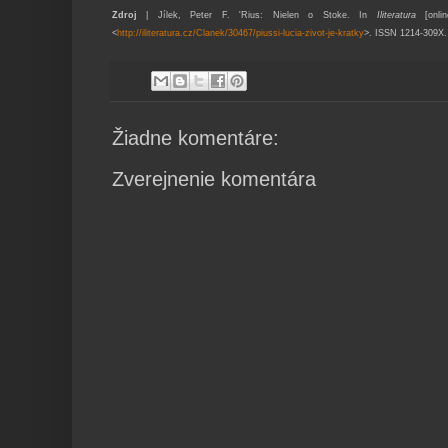
Zdroj
| Jílek, Peter F. 'Rius: Nielen o Stoke. In
Iliteratura
[onlin
<
http://iliteratura.cz/Clanek/30467/piussi-lucia-zivot-je-kratky
>. ISSN 1214-309X.
Žiadne komentáre:
Zverejnenie komentára