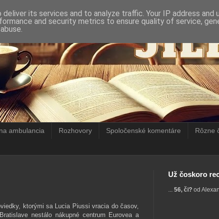
deliver its services and to analyze traffic. Your IP address and
formance and security metrics to ensure quality of service, ge
 abuse.
rna ambulancia
Rozhovory
Spoločenské komentáre
Rôzne 
Už čoskoro rec
...
56, či?
od Alexa
iedky, ktorými sa Lucia Piussi vracia do časov,
v Bratislave nestálo nákupné centrum Eurovea a