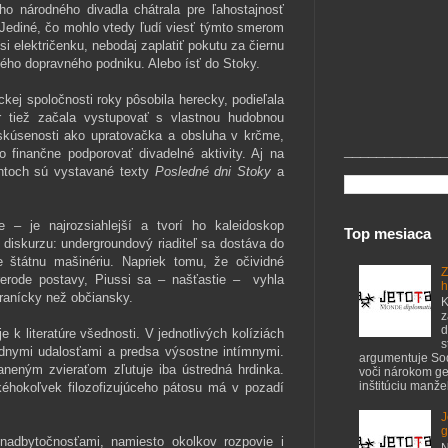
o národného divadla chátrala pre ľahostajnosť
e. Jediné, čo mohlo vtedy ľudí viesť týmto smerom
si električenku, nebodaj zaplatiť pokutu za čiernu
ého dopravného podniku. Alebo ísť do Stoky.
ckej spoločnosti roky pôsobila herecky, podieľala
r tiež začala vystupovať s vlastnou hudobnou
 skúsenosti ako upratovačka a obsluha v krčme,
_____________
o finančne podporovať divadelné aktivity. Aj na
ntoch sú vystavané texty
Posledné dni Stoky
a
 – je najrozsiahlejší a tvorí ho kaleidoskop
Top mesiaca
o diskurzu: undergroundový riaditeľ sa dostáva do
e štátnu mašinériu. Napriek tomu, že očividné
Z
erode postavy, Piussi sa – našťastie – vyhla
h
stranícky než občiansky.
K
z
d
je k literatúre všednosti. V jednotlivých kolíziách
s
dnymi udalosťami a predsa výsostne intímnymi.
argumentuje S
aneným zvieraťom zľutuje iba ústredná hrdinka.
voči nárokom ge
inštitúciu manžel
kéhokoľvek filozofizujúceho pátosu má v pozadí
J
g
nadbytočnosťami, namiesto okolkov rozpovie i
N