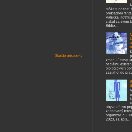
J
M
môžete poznať a
prekladom fant
Patricka Rothfus
získal za svoju 
Biblio...
O
t
a
n
K
Staršie príspevky
p
zmenu ústavy, kt
oficiálnu existe
biologických poh
zasiahol do práv 
(
(
V
m
i
c
obyvateľstva po
zosnovaný teror
organizáciou Ha
2023, sa spis...