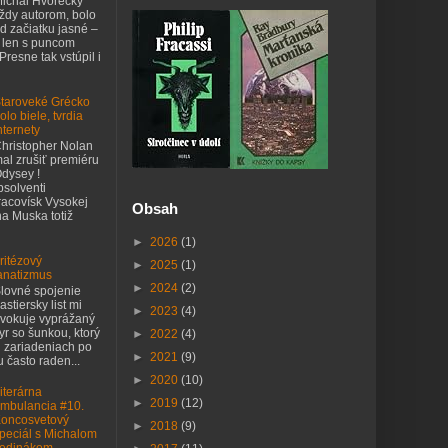
ichal Hvorecký
ždy autorom, bolo
d začiatku jasné –
 len s puncom
 Presne tak vstúpil i
taroveké Grécko
olo biele, tvrdia
nternety
hristopher Nolan
al zrušiť premiéru
dysey !
bsolventi
acovísk Vysokej
Obsah
na Muska totiž
►
2026
(1)
ritézový
►
2025
(1)
anatizmus
►
2024
(2)
lovné spojenie
astiersky list mi
►
2023
(4)
vokuje vyprážaný
yr so šunkou, ktorý
►
2022
(4)
h zariadeniach po
►
2021
(9)
 často raden...
►
2020
(10)
iterárna
►
2019
(12)
mbulancia #10.
oncosvetový
►
2018
(9)
peciál s Michalom