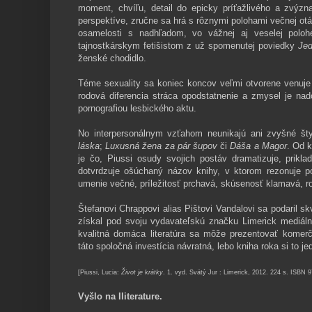
moment, chvíľu, detail do epicky príťažlivého a zvýzn
perspektíve, zručne sa hrá s rôznymi polohami večnej ot
osamelosti s nadhľadom, vo vážnej aj veselej poloh
tajnostkárskym fetišistom z už spomenutej poviedky
Jed
ženské chodidlo.
Téme sexuality sa koniec koncov veľmi otvorene venuje
rodová diferencia stráca opodstatnenie a zmysel je nado
pornografiou lesbického aktu.
No interpersonálnym vzťahom neunikajú ani zvyšné šty
láska
;
Luxusná žena za pár šupov
či
Dáša a Magor
. Od k
je čo, Piussi osudy svojich postáv dramatizuje, priklad
dotvrdzuje ošúchaný názov knihy, v ktorom rezonuje po
umenie večné, príležitosť prchavá, skúsenosť klamavá, ro
Štefanovi Chrappovi alias Pištovi Vandalovi sa podaril s
získal pod svoju vydavateľskú značku Limerick mediáln
kvalitná domáca literatúra sa môže prezentovať komer
táto spoločná investícia návratná, lebo kniha roka si to j
[Piussi, Lucia:
Život je krátky
. 1. vyd. Svätý Jur : Limerick, 2012. 224 s. ISBN 
Vyšlo na Iliterature.