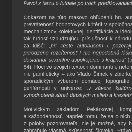
Pavol z tarzu o futbale po troch predlžovaniac
Odkazom na túto masovo obľúbenú hru auto
prevrátenosť hodnotových kritérií v spoločnost
mechanizmov kolektívnej identifikácie a ideol
tak hrdosť vzbudzujúcu príslušnosť k národu
za klišé: „
pri ceste autobusom
/
pozera
prirodzene rozcítenosť
/
nie nepodobná láske
dosiahnuť sexuálne uspokojenie s krajinou
“ (
54). Hoci vo svojich textoch dominantne nete
nie pamfleticky – ako Vlado Šimek v zbierk
sporadickým výberom domácej topografie 
periférnosti v univerze: „
v závere kultúrn
vyhodnotená súťaž detských malieb a kresieb
Motivickým základom Pekárkovej komp
a každodennosť. Napriek tomu, že sa o nich 
z polohy pozorovateľa, nie je možné, aby 
zabraňuje vlastná skúsenosť človeka. Práve