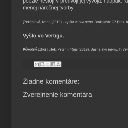
poézie nestojí v predvoji jej vývoja, naopak, ra
menej náročnej tvorby.
[Pekárková, Ivona (2019).
Lepšia verzia seba
. Bratislava: OZ Brak.
Vyšlo vo Vertigu.
Pôvodný zdroj
| Jílek, Peter F. 'Rius (2019). Básne ako mémy. In
Ver
Žiadne komentáre:
Zverejnenie komentára