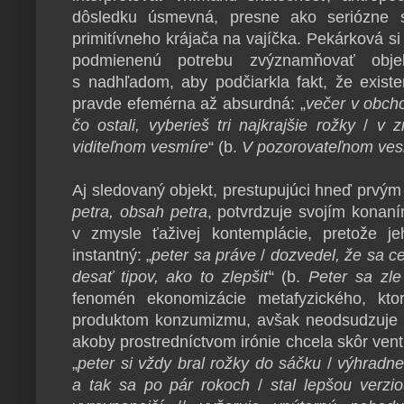
dôsledku úsmevná, presne ako seriózne s
primitívneho krájača na vajíčka. Pekárková si 
podmienenú potrebu zvýznamňovať obje
s nadhľadom, aby podčiarkla fakt, že existe
pravde efemérna až absurdná: „
večer v obch
čo ostali, vyberieš tri najkrajšie rožky
/
v z
viditeľnom vesmíre
“ (b.
V pozorovateľnom ves
Aj sledovaný objekt, prestupujúci hneď prvým
petra, obsah petra
, potvrdzuje svojím konaní
v zmysle ťaživej kontemplácie, pretože j
instantný: „
peter sa práve
/
dozvedel, že sa ce
desať tipov, ako to zlepšiť
“ (b.
Peter sa zle 
fenomén ekonomizácie metafyzického, kto
produktom konzumizmu, avšak neodsudzuje h
akoby prostredníctvom irónie chcela skôr vent
„
peter si vždy bral rožky do sáčku
/
výhradne
a tak sa po pár rokoch
/
stal lepšou verzi