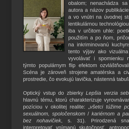
obalom; nenachádza sa
autora a názov publikácie
a vo vnútri na úvodnej st
lentikulárnou technológiou
iba v určitom uhle: poet
použitím a po ňom, pričo
na inkriminovanú kuchy
tento výjav ako vizuáln
vyvolávať i spomienku 
týmto populárnym flip efektom ozvláštňovali
Scéna je zároveň strojene amatérska a civ
prostredie, čo evokujú lavička, nástenná tabuľ
Optický vstup do zbierky
Lepšia verzia se
hlavnú tému, ktorú charakterizuje vyrovnáva
pozíciou v okolitej realite: „
všetci túžime p
sexuálnom, spoločenskom
/
kariérnom a pa
bez nohavičiek
, s. 31). Prirodzená sn
interpretovať vnímanú skutočnosť, antropo