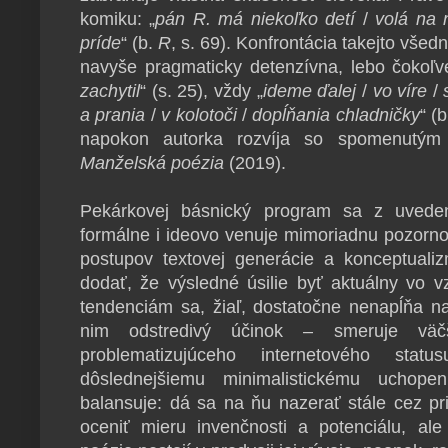
komiku: „
pán R. má niekoľko detí
/
volá na
príde
“ (b.
R
, s. 69). Konfrontácia takejto všed
navyše pragmaticky detenzívna, lebo čokoľv
zachytil
“ (s. 25), vždy „
ideme ďalej
/
vo víre
/
a prania
/
v kolotoči
/
dopĺňania chladničky
“ (
napokon autorka rozvíja so spomenutým
Manželská poézia
(2019).
Pekárkovej básnický program sa z uvedene
formálne i ideovo venuje mimoriadnu pozorno
postupov textovej generácie a konceptual
dodať, že výsledné úsilie byť aktuálny vo v
tendenciám sa, žiaľ, dostatočne nenapĺňa na
nim odstredivý účinok – smeruje väčš
problematizujúceho internetového sta
dôslednejšiemu minimalistickému uchope
balansuje: dá sa na ňu nazerať stále cez pr
oceniť mieru invenčnosti a potenciálu, ale