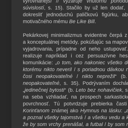
vyrovnanejší
//
vyžaruje vnútornú pohodu
súvislostí
, s. 15). Stačilo by už len doda
dokresliť jednoduchú paličkovú figúrku, ab
motivačného mému
Be Like Bill
.
Pekárkovej minimalizmus evidentne čerpá z
a konceptuálnej metódy, pokúšajúc sa mapov
vyjadrovania, prípadne od neho ustupovať
realizuje napríklad i cez persuazívne he
komunikácie: „
o tom, ako nakoniec všetko d
ktorému nikto neveril
/
s poriadnou dávkou n
čosi neopakovateľné
/
nikto neprežil
“ (b
neopakovateľné
, s. 35). Podrývaním dochá
„
jedinečnej bytosti
“ (b.
Leto bez nohavičiek
, 
na seba vzhliadať, na prospech sarkastické
povrchnosť. Tú potvrdzuje prebierka čas
Korinťanom
známej ako
Hymnus na lásku
: „
a poznal všetky tajomstvá
/
a všetku vedu a
že by som vrchy prenášal, a futbal
/
by som 