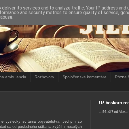
deliver its services and to analyze traffic. Your IP address and
formance and security metrics to ensure quality of service, ge
 abuse.
rna ambulancia
Rozhovory
Spoločenské komentáre
Rôzne 
Už čoskoro rec
...
56, či?
od Alexa
né výsledky sčítania obyvateľstva. Jedným zo
počet sa od posledného sčítania zvýšil z necelých