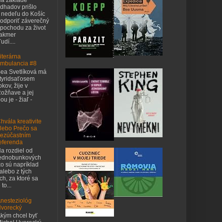
dhadov prišlo
 nedeľu do Košíc
odporiť záverečný
pochodu za život
takmer
udí....
iterárna
mbulancia #8
ea Svetlíková má
tyridsaťosem
okov, žije v
ožňave a jej
u je - žiaľ -
hvála kreativite
lebo Prečo sa
ezúčastním
eferenda
a rozdiel od
ednobunkových
o sú napríklad
 alebo z tých
h, za ktoré sa
to...
nesteziológ
vorecký
kým chcel byť