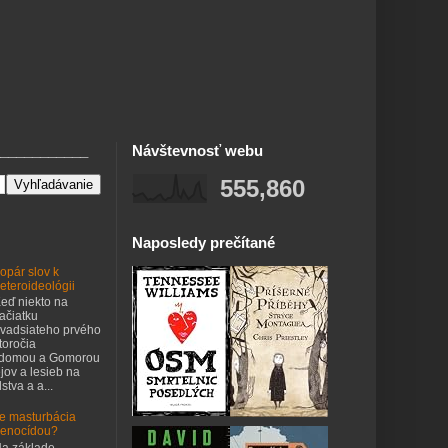
___________
Návštevnosť webu
555,860
Naposledy prečítané
opár slov k
eteroideológii
eď niekto na
ačiatku
vadsiateho prvého
toročia
odomou a Gomorou
jov a lesieb na
stva a a...
e masturbácia
enocídou?
a základe