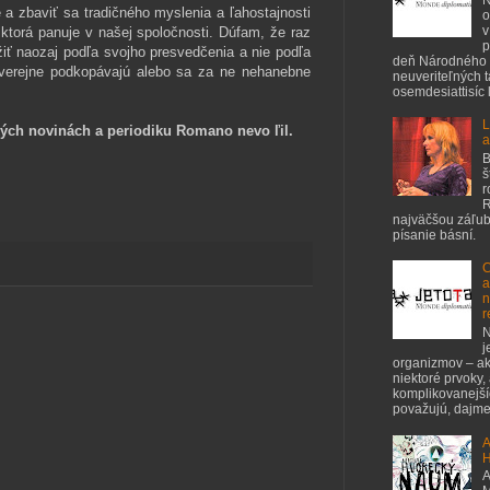
 a zbaviť sa tradičného myslenia a ľahostajnosti
o
v
ktorá panuje v našej spoloč­nosti. Dúfam, že raz
p
iť naozaj podľa svojho presvedčenia a nie podľa
deň Národného 
 verejne podkopávajú alebo sa za ne nehanebne
neuveriteľných 
osemdesiattisíc ľ
L
kých novinách a periodiku Romano nevo ľil.
a
B
š
r
R
najväčšou záľubo
písanie básní.
C
a
n
r
N
j
organizmov – ak
niektoré prvoky,
komplikovanejšíc
považujú, dajme 
A
H
A