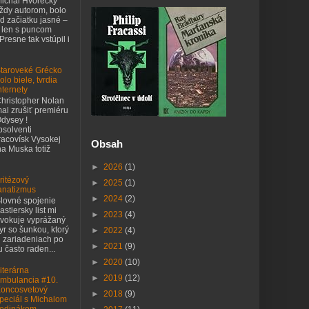
ichal Hvorecký
ždy autorom, bolo
d začiatku jasné –
 len s puncom
 Presne tak vstúpil i
taroveké Grécko
olo biele, tvrdia
nternety
hristopher Nolan
al zrušiť premiéru
dysey !
bsolventi
acovísk Vysokej
Obsah
na Muska totiž
►
2026
(1)
ritézový
►
2025
(1)
anatizmus
►
2024
(2)
lovné spojenie
astiersky list mi
►
2023
(4)
vokuje vyprážaný
yr so šunkou, ktorý
►
2022
(4)
h zariadeniach po
►
2021
(9)
 často raden...
►
2020
(10)
iterárna
►
2019
(12)
mbulancia #10.
oncosvetový
►
2018
(9)
peciál s Michalom