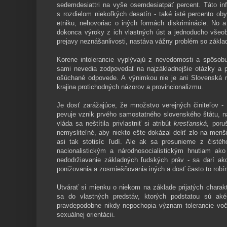
sedemdesiattri na vyše osemdesiatpäť percent. Táto in
s rozdielom niekoľkých desatín - také isté percento ob
etniku, nehovoriac o iných formách diskriminácie. No a
dokonca výroky z ich vlastných úst a jednoducho všeob
prejavy neznášanlivosti, nastáva vážny problém so zákla
Korene intolerancie vyplývajú z nevedomosti a spôsob
sami nevedia zodpovedať na najzákladnejšie otázky a pr
ošúchané odpovede. A výnimkou nie je ani Slovenská re
krajina protichodných názorov a provincionalizmu.
Je dosť zarážajúce, že množstvo verejných činiteľov - 
pevuje vznik prvého samostatného slovenského štátu, n
vláda sa neštítila privlastniť si atribút
kresťanská
, poru
nemysliteľné, aby niekto ešte dokázal deliť zlo na menš
asi tak stotisíc ľudí. Ale ak sa presunieme z čistéh
nacionalistickým a národnosocialistickým hnutiam ako
nedodržiavanie základných ľudských práv - sa darí 
ponižovania a zosmiešňovania iných a dosť často to robí
Utvárať si mienku o niekom na základe prijatých charakt
sa do vlastných predstáv, ktorých podstatou sú akés
pravdepodobne nikdy nepochopia význam tolerancie voči 
sexuálnej orientácii.