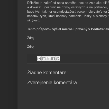
Dôležité je začať od seba samého, hoci to znie ako klišé
a dokázať upozorniť na chyby ostatných a na pretvárku, 
bude tých takmer osemdesiatšesť percent obyvateľstva ž
názorov tých, ktorí hodnoty harmónie, lásky a slobody
skrývajú.
Tento príspevok vyšiel mierne upravený v Podtatrans
Zdroj
Zdroj
Žiadne komentáre:
Zverejnenie komentára