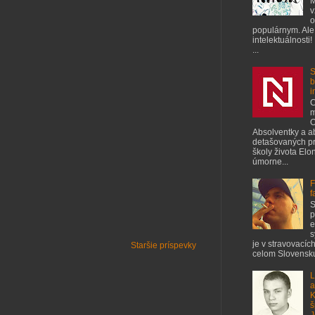
M
v
o
populárnym. Ale
intelektuálnosti!
...
S
b
i
C
m
O
Absolventky a a
detašovaných pr
školy života Elo
úmorne...
F
f
S
p
e
s
je v stravovacíc
Staršie príspevky
celom Slovensku
L
a
K
š