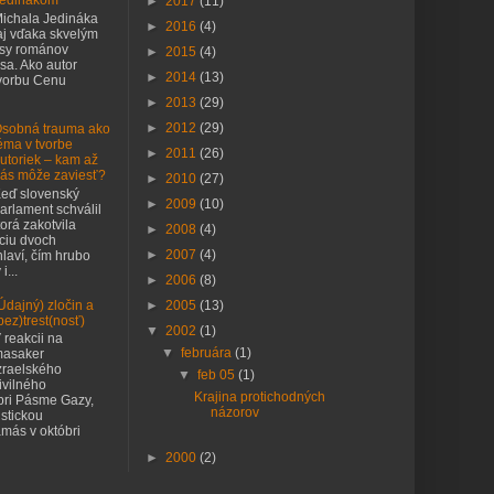
edinákom
►
2017
(11)
ichala Jedináka
►
2016
(4)
j vďaka skvelým
asy románov
►
2015
(4)
sa. Ako autor
►
2014
(13)
tvorbu Cenu
►
2013
(29)
►
2012
(29)
sobná trauma ako
éma v tvorbe
►
2011
(26)
utoriek – kam až
ás môže zaviesť?
►
2010
(27)
eď slovenský
►
2009
(10)
arlament schválil
orá zakotvila
►
2008
(4)
nciu dvoch
►
2007
(4)
laví, čím hrubo
i...
►
2006
(8)
Údajný) zločin a
►
2005
(13)
bez)trest(nosť)
▼
2002
(1)
 reakcii na
▼
februára
(1)
asaker
zraelského
▼
feb 05
(1)
ivilného
Krajina protichodných
pri Pásme Gazy,
názorov
istickou
más v októbri
►
2000
(2)