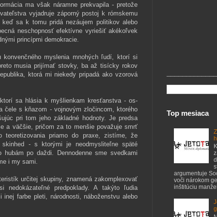
formácia ma však náramne prekva­pila - pretože
yvateľstva vyjadruje záporný postoj k rómskemu
 keď sa k tomu pridá nezá­ujem politikov alebo
ecná neschopnosť efek­tívne vyriešiť akékoľvek
dnými princípmi de­mokracie.
u konvenčného myslenia mnohých ľudí, ktorí si
eto musia prijímať stovky, ba až tisícky ro­kov
_____________
publika, ktorá mi niekedy pripadá ako vzorová
ktorí sa hlásia k myšlienkam kresťanstva - os­
a čele s kňazom - vojnovým zločincom, kto­rého
Top mesiaca
šujúc pri tom jeho základné hodnoty. Je predsa
ie a väčšie, pričom za to menšie pova­žuje smrť
Z
o teoretizovania priamo do praxe, zistíme, že
h
 skinhed - s ktorými je neodmysliteľne späté
K
ako hubám po daždi. Dennodenne sme svedkami
z
d
me i my sami.
s
argumentuje S
eristík určitej skupiny, znamená zakomple­xovať
voči nárokom ge
inštitúciu manžel
i nedokázateľné predpoklady. A takýto ľu­dia
inej farbe pleti, národnosti, náboženstvu alebo
J
g
N