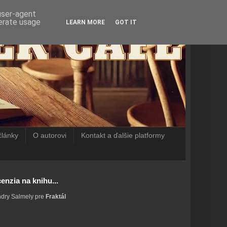
 user-agent
nerate usage
LEARN MORE
GOT IT
články
O autorovi
Kontakt a ďalšie platformy
enzia na knihu...
ndry Salmely pre
Fraktál