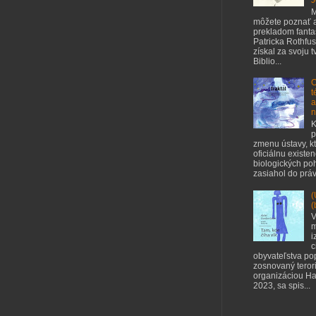
J
M
môžete poznať a
prekladom fant
Patricka Rothfus
získal za svoju 
Biblio...
O
t
a
n
K
p
zmenu ústavy, kt
oficiálnu existe
biologických poh
zasiahol do práv 
(
(
V
m
i
c
obyvateľstva po
zosnovaný teror
organizáciou Ha
2023, sa spis...