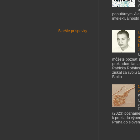
M
v
o
populárnym. Ale
intelektuálnosti!
...
Staršie príspevky
L
a
K
š
J
M
môžete poznať a
prekladom fant
Patricka Rothfus
získal za svoju 
Biblio...
O
v
S
C
v
P
(2023) pozname
k prekladu výbe
Praha do slovenč