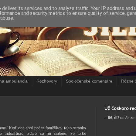
deliver its services and to analyze traffic. Your IP address and
formance and security metrics to ensure quality of service, ge
 abuse.
rna ambulancia
Rozhovory
Spoločenské komentáre
Rôzne 
Už čoskoro rec
...
56, či?
od Alexa
nom!
Keď dosiahol počet fanúšikov tejto stránky
 tridsaťtisíc, zdalo sa mi šialené, že toľko