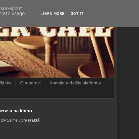
 user-agent
nerate usage
LEARN MORE
GOT IT
články
O autorovi
Kontakt a ďalšie platformy
enzia na knihu...
ndry Salmely pre
Fraktál