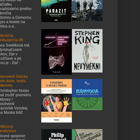
ačiatku
vadsiateho prvého
toročia
odomou a Gomorou
jov a lesieb na
stva a a...
iterárna
mbulancia #8
ea Svetlíková má
tyridsaťosem
okov, žije v
ožňave a jej
u je - žiaľ -
taroveké Grécko
olo biele, tvrdia
nternety
hristopher Nolan
al zrušiť premiéru
dysey !
bsolventi
acovísk Vysokej
na Muska totiž
ritézový
anatizmus
lovné spojenie