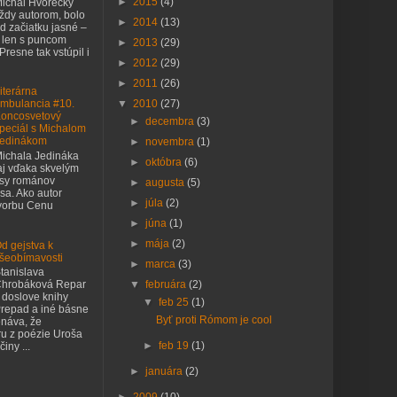
►
2015
(4)
ichal Hvorecký
ždy autorom, bolo
►
2014
(13)
d začiatku jasné –
 len s puncom
►
2013
(29)
 Presne tak vstúpil i
►
2012
(29)
►
2011
(26)
iterárna
▼
2010
(27)
mbulancia #10.
oncosvetový
►
decembra
(3)
peciál s Michalom
edinákom
►
novembra
(1)
ichala Jedináka
►
októbra
(6)
j vďaka skvelým
asy románov
►
augusta
(5)
sa. Ako autor
►
júla
(2)
tvorbu Cenu
►
júna
(1)
►
mája
(2)
d gejstva k
šeobímavosti
►
marca
(3)
tanislava
▼
februára
(2)
hrobáková Repar
 doslove knihy
▼
feb 25
(1)
repad a iné básne
Byť proti Rómom je cool
náva, že
ru z poézie Uroša
►
feb 19
(1)
iny ...
►
januára
(2)
►
2009
(10)