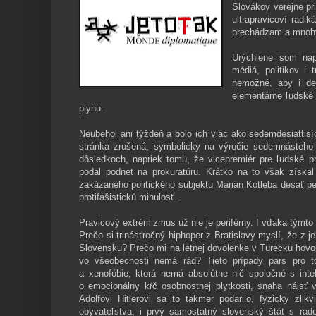
Slovákov verejne pr
ultrapravicoví radik
prechádzam a mnoh
Urýchlene som nap
médiá, politikov i t
nemožné, aby i det
elementárne ľudské 
plynu.
Neubehol ani týždeň a bolo ich viac ako sedemdesiattis
stránka zrušená, symbolicky na výročie sedemnásteho
dôsledkoch, napriek tomu, že vicepremiér pre ľudské 
podal podnet na prokuratúru. Krátko na to však získa
zakázaného politického subjektu Marián Kotleba desať pe
protifašistickú minulosť.
Pravicový extrémizmus už nie je periférny. I vďaka týmto
Prečo si trinásťročný hiphoper z Bratislavy myslí, že z j
Slovensku? Prečo mi na letnej dovolenke v Turecku hovorí 
vo všeobecnosti nemá rád? Tieto prípady pars pro t
a xenofóbie, ktorá nemá absolútne nič spoločné s inte
o emocionálny kŕč osobnostnej plytkosti, snaha nájsť 
Adolfovi Hitlerovi sa to takmer podarilo, fyzicky zlik
obyvateľstva, i prvý samostatný slovenský štát s rado