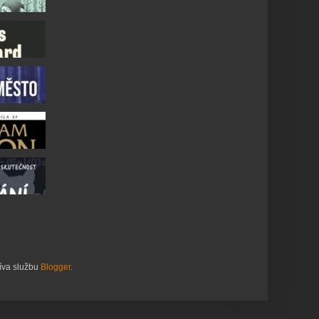
žíva službu
Blogger
.