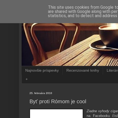
This site uses cookies from Google to 
are shared with Google along with per
statistics, and to detect and address
Najnovšie príspevky
Recenzované knihy
Literá
+
25. februára 2010
Byť proti Rómom je cool
Ziadne vyhody ciga
na Facebooku číslo