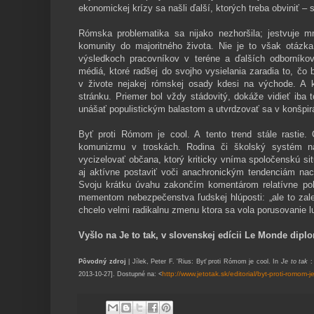
ekonomickej krízy sa našli ďalší, ktorých treba obviniť –
Rómska problematika sa nijako nezhoršila; jestvuje mn
komunity do majoritného života. Nie je to však otázka
výsledkoch pracovníkov v teréne a ďalších odborník
médiá, ktoré radšej do svojho vysielania zaradia to, č
v živote nejakej rómskej osady kdesi na východe. A k
stránku. Priemer bol vždy stádovitý, dokáže vidieť iba
unášať populistickým balastom a utvrdzovať sa v konšpir
Byť proti Rómom je cool. A tento trend stále rastie
komunizmu v troskách. Rodina či školský systém na
vycizelovať občana, ktorý kriticky vníma spoločenskú situ
aj aktívne postaviť voči anachronickým tendenciám nac
Svoju krátku úvahu zakončím komentárom relatívne poh
mementom
nebezpečenstva ľudskej hlúposti: „a
le to zal
chcelo velmi radikalnu zmenu ktora sa vola porusovanie 
Vyšlo na Je to tak, v slovenskej edícii Le Monde dipl
Pôvodný zdroj
| Jílek, Peter F. 'Rius: Byť proti Rómom je cool. In
Je to tak
http://www.jetotak.sk/editorial/byt-proti-romom-j
2013-10-27]. Dostupné na: <