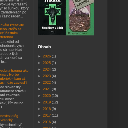
astiersky list mi
vokuje vyprážaný
yr so šunkou, ktorý
h zariadeniach po
 často raden...
hvála kreativite
lebo Prečo sa
ezúčastním
eferenda
a rozdiel od
ednobunkových
Obsah
o sú napríklad
 alebo z tých
►
2026
(1)
h, za ktoré sa
to...
►
2025
(1)
►
2024
(2)
sobná trauma ako
éma v tvorbe
►
2023
(4)
utoriek – kam až
►
2022
(4)
ás môže zaviesť?
eď slovenský
►
2021
(9)
arlament schválil
orá zakotvila
►
2020
(10)
nciu dvoch
►
2019
(12)
laví, čím hrubo
i...
►
2018
(9)
►
2017
(11)
nesteziológ
vorecký
►
2016
(4)
kým chcel byť