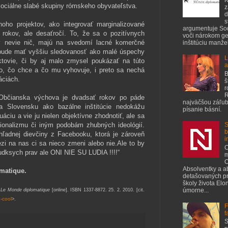
 sociálne slabé skupiny rómskeho obyvateľstva.
z
d
s
oho projektov, ako integrovať marginalizované
argumentuje S
 rokov, ale desaťročí. To, že sa o pozitívnych
voči nárokom ge
ov nevie nič, majú na svedomí lacné komerčné
inštitúciu manžel
o bude mať vyššiu sledovanosť ako malé úspechy
L
tovie, či by aj malo zmysel poukázať na túto
a
 to, čo chce a čo mu vyhovuje, i preto sa nechá
B
áciách.
š
r
R
. Občianska výchova je dvadsať rokov po páde
najväčšou záľubo
 Slovensku ako bazálne inštitúcie nedokážu
písanie básní.
áciu a vie ju nielen objektívne zhodnotiť, ale sa
ionalizmu či iným podobám zhubných ideológií.
S
b
ľadnej dievčiny z Facebooku, ktorá je zároveň
i
ezi na nas ci sa nieco zmeni alebo nie.Ale to by
C
ludksych prav ale ONI NIE SU LUDIA !!!!
“
m
O
Absolventky a a
omatique.
detašovaných pr
školy života Elo
úmorne...
:
Le Monde diplomatique
[online].
ISBN 1337-8872.
25. 2. 2010. [cit.
e-cool
>.
F
f
S