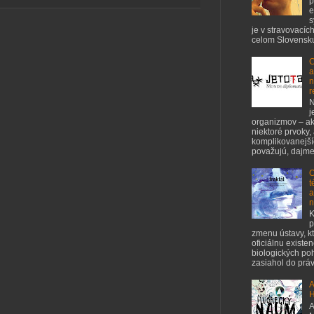
p
e
s
je v stravovacíc
celom Slovensku
C
a
n
r
N
j
organizmov – ak
niektoré prvoky,
komplikovanejšíc
považujú, dajme 
O
t
a
n
K
p
zmenu ústavy, kt
oficiálnu existe
biologických poh
zasiahol do práv 
A
H
A