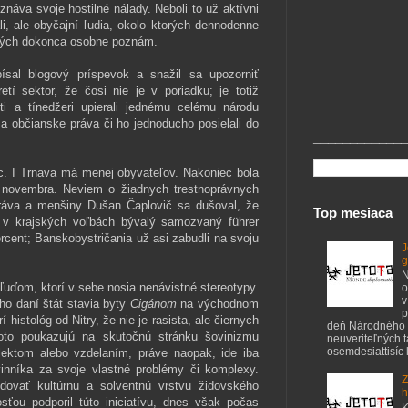
iznáva svoje hostilné nálady.
Neboli to už aktívni
áli, ale obyčajní ľudia, okolo ktorých dennodenne
ých dokonca osobne poznám.
ísal blogový príspevok a snažil sa upozorniť
retí sektor, že čosi nie je v poriadku; je totiž
i a tínedžeri upierali jednému celému národu
a občianske práva či ho jednoducho posielali do
_____________
íc. I Trnava má menej obyvateľov. Nakoniec bola
 novembra. Neviem o žiadnych trestnoprávnych
práva a menšiny Dušan Čaplovič sa dušoval, že
Top mesiaca
l v krajských voľbách bývalý samozvaný führer
rcent; Banskobystričania už asi zabudli na svoju
J
g
N
 ľuďom, ktorí v sebe nosia nenávistné stereotypy.
o
v
eho daní štát stavia byty
Cigánom
na východnom
p
histológ od Nitry, že nie je rasista, ale čiernych
deň Národného 
oto poukazujú na skutočnú stránku šovinizmu
neuveriteľných 
osemdesiattisíc ľ
lektom alebo vzdelaním, práve naopak, ide iba
vinníka za svoje vlastné problémy či komplexy.
Z
vidovať kultúrnu a solventnú vrstvu židovského
h
sťou podporil túto iniciatívu, dnes však počas
K