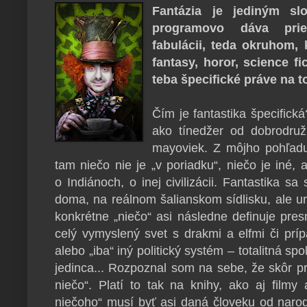
Fantázia je jediným sl
programovo dáva pries
fabulácii, teda okruhom,
fantasy, horor, science f
teba špecifické práve na 
Čím je fantastika špecifick
ako tínedžer od dobrodružn
mayoviek. Z môjho pohľadu 
tam niečo nie je „v poriadku“, niečo je iné, 
o Indiánoch, o inej civilizácii. Fantastika 
doma, na reálnom šalianskom sídlisku, ale urč
konkrétne „niečo“ asi následne definuje presn
celý vymyslený svet s drakmi a elfmi či prí
alebo „iba“ iný politický systém – totalitná 
jedinca... Rozpoznal som na sebe, že skôr pr
niečo“. Platí to tak na knihy, ako aj film
niečoho“ musí byť asi daná človeku od naroden