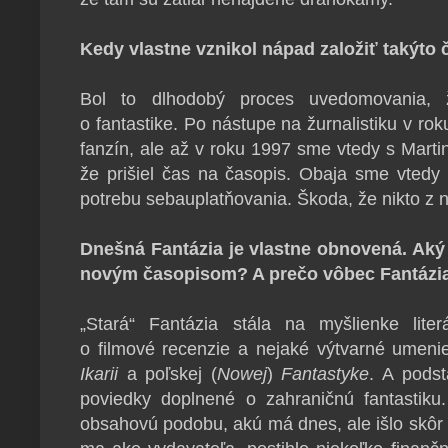
Kedy vlastne vznikol nápad založiť takýto
Bol to dlhodobý proces uvedomovania,
o fantastike. Po nástupe na žurnalistiku v r
fanzín, ale až v roku 1997 sme vtedy s Marti
že prišiel čas na časopis. Obaja sme vtedy 
potrebu sebauplatňovania. Škoda, že nikto z 
Dnešná Fantázia je vlastne obnovená. Aký
novým časopisom? A prečo vôbec Fantázia
„Stará“ Fantázia stála na myšlienke lit
o filmové recenzie a nejaké výtvarné umenie
Ikarii
a poľskej (
Nowej
)
Fantastyke
. A pods
poviedky doplnené o zahraničnú fantastik
obsahovú podobu, akú má dnes, ale išlo skôr