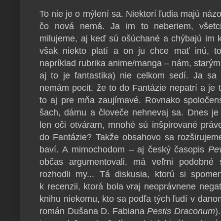
To nie je o mýlení sa. Niektorí ľudia majú náz
čo nová nemá. Ja im to neberiem, všetci
milujeme, aj keď sú ošúchané a chýbajú im k
však niekto platí a on ju chce mať inú, to
napríklad rubrika anime/manga – nám, starým p
aj to je fantastika) nie celkom sedí. Ja s
nemám pocit, že to do Fantázie nepatrí a je 
to aj pre mňa zaujímavé. Rovnako spoločen
šach, dámu a človeče nehnevaj sa. Dnes je m
len oči otváram, mnohé sú inšpirované práve 
do Fantázie? Takže obsahovo sa rozširujeme
baví. A mimochodom – aj český časopis
Pe
občas argumentovali, má veľmi podobné
rozhodli my... Tá diskusia, ktorú si spom
k recenzii, ktorá bola vraj neoprávnene nega
knihu niekomu, kto sa podľa tých ľudí v danom
román Dušana D. Fabiana
Pestis Draconum
)