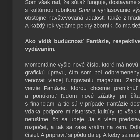
Som však rád, že súťaž funguje, dostávame s
s kultúrnou rubrikou
Sme
a vyhlasovanie výsl
obstojne navštevovaná udalosť, takže z hľad
A každý rok vydáme pekný zborník, čo ma tiež
Ako vidíš budúcnosť Fantázie, respektív
vydávaním.
Momentálne vyšlo nové číslo, ktoré má novú 
grafickú úpravu, čím som bol odbremenen
venovať viacej fungovaniu magazínu. Zaob
verzie Fantázie, ktorou chceme preniknúť 
a ponúknuť ľuďom nové zážitky pri čítan
s financiami a tie sú v prípade Fantázie d
vďaka podpore ministerstva kultúry, to však
netušíme, čo sa udeje. Ja si viem predstav
rozpočet, a tak sa zase vrátim na zem. Dôle
čísiel. A pripraviť si pôdu ďalej. A keby sa naš