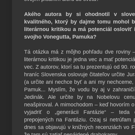
Akého autora by si ohodnotil v slove
kvalitného, ktorý by dajme tomu mohol b
literárnou kritikou a má potenciál oslovi
svojho Vonegutta, Pamuka?
Tá otázka má z môjho pohľadu dve roviny –
literárnou kritikou je jedna vec a mať potenci
vec. Z autorov, ktorí sa tu prezentujú od 90. 
hraníc Slovenska oslovuje čitateľov určite Ju
(a určite ani nechce byť a ani my nechceme, 
Pamuk... Myslím, že vodu by aj v zahraničí 
Jedinák. Ale určite by na Nobelovu cenu
neašpiroval. A mimochodom – keď hovorím o 
vyjadriť o „generácii Fantázie“ – ted
prepojených na Fantáziu. Ozaj si netrúfam p
dnes sa objavujú v knižných recenziách vo 
že tam sú zatiaľ nenájdené drahokamy.