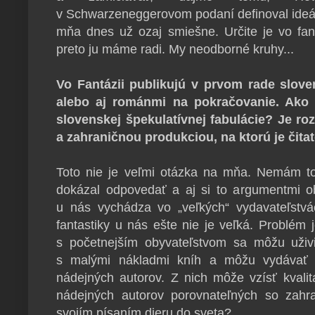
v Schwarzeneggerovom podaní definoval ideál 
mňa dnes už ozaj smiešne. Určite je vo fan
preto ju máme radi. My neodborné kruhy...
Vo Fantázii publikujú v prvom rade slove
alebo aj románmi na pokračovanie. Ako b
slovenskej špekulatívnej fabulácie? Je r
a zahraničnou produkciou, na ktorú je čita
Toto nie je veľmi otázka na mňa. Nemám t
dokázal odpovedať a aj si to argumentmi ob
u nás vychádza vo „veľkých“ vydavateľstvác
fantastiky u nás ešte nie je veľká. Problém
s početnejším obyvateľstvom sa môžu uživ
s malými nákladmi kníh a môžu vydávať e
nádejných autorov. Z nich môže vzísť kvali
nádejných autorov porovnateľných so zahran
svojím písaním dieru do sveta?