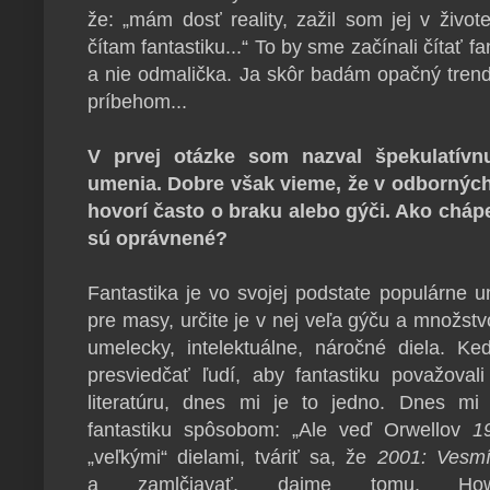
že: „mám dosť reality, zažil som jej v život
čítam fantastiku...“ To by sme začínali čítať fa
a nie odmalička. Ja skôr badám opačný trend
príbehom...
V prvej otázke som nazval špekulatívn
umenia. Dobre však vieme, že v odborných 
hovorí často o braku alebo gýči. Ako chápeš
sú oprávnené?
Fantastika je vo svojej podstate populárne 
pre masy, určite je v nej veľa gýču a množstv
umelecky, intelektuálne, náročné diela. Ke
presviedčať ľudí, aby fantastiku považoval
literatúru, dnes mi je to jedno. Dnes mi
fantastiku spôsobom: „Ale veď Orwellov
1
„veľkými“ dielami, tváriť sa, že
2001: Vesmí
a zamlčiavať, dajme tomu, H