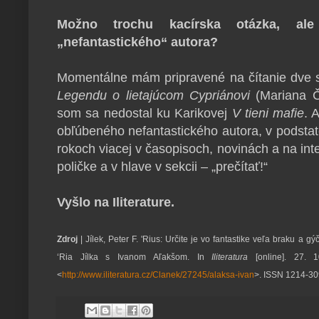
Možno trochu kacírska otázka, al
„nefantastického“ autora?
Momentálne mám pripravené na čítanie dve s
Legendu o lietajúcom Cypriánovi
(Mariana Č
som sa nedostal ku Karikovej
V tieni mafie
. 
obľúbeného nefantastického autora, v podsta
rokoch viacej v časopisoch, novinách a na inte
poličke a v hlave v sekcii – „prečítať!“
Vyšlo na Iliterature.
Zdroj
| Jílek, Peter F. 'Rius: Určite je vo fantastike veľa braku a g
‘Ria Jílka s Ivanom Aľakšom. In
Iliteratura
[online]. 27. 1
<
http://www.iliteratura.cz/Clanek/27245/alaksa-ivan
>. ISSN 1214-30