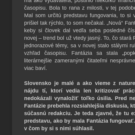
ma ako vydavateľa, postihlo niekoľko finančn
časopisu. Bola to rana z milosti, v tej podobe
Mal som určitú predstavu fungovania, to si 
prišiel tak rýchlo, to som nečakal. „Nová“ Fa
keby si človek dal vedľa seba posledné čísl
novej – trend bol už vtedy jasný. To, čo stará
jednorazové témy, sa v novej stalo stálymi r
vzhľad časopisu. Fantázia sa stala „popk
literárnejšie zameranými čitateľmi nesprávn
viac baví.
Slovensko je malé a ako vieme z nature
nájdu tí, ktorí vedia len kritizovať pr
nedokázali vynaložiť toľko úsilia. Pred
Fantázie prebehla rozsiahlejšia diskusia, k
súčasnú redakciu. Je teda zjavné, že tu e
predstavu, ako by mala Fantázia fungovať
v čom by si s nimi súhlasil.