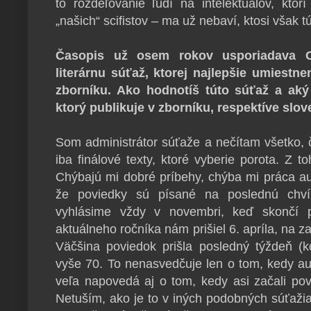
to rozdeľovanie ľudí na intelektuálov, ktor
„našich“ scifistov – ma už nebaví, ktosi však tú
Časopis už osem rokov usporiadava C
literárnu súťaž, ktorej najlepšie umiestn
zborníku. Ako hodnotíš túto súťaž a aký
ktorý publikuje v zborníku, respektíve slo
Som administrátor súťaže a nečítam všetko, 
iba finálové texty, ktoré vyberie porota. Z 
Chýbajú mi dobré príbehy, chýba mi práca aut
že poviedky sú písané na poslednú chvíľ
vyhlásime vždy v novembri, keď skončí p
aktuálneho ročníka nám prišiel 6. apríla, na z
Väčšina poviedok prišla posledný týždeň (k
vyše 70. To nenasvedčuje len o tom, kedy auto
veľa napovedá aj o tom, kedy asi začali pov
Netuším, ako je to v iných podobných súťaži