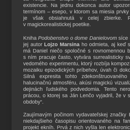
existencie. Na jednu dokonca autor upozo
termínom – esepo, v ktorom sa miesia prvky 
je však obsiahnutá v celej zbierke. R
v magickorealistickej poetike.
Kniha
Podobenstvo o dome Danielovom
síce 
jej autor
Lojzo Marsina
ho odmieta, aj keď s
má Daniel niečo spoločné s rovnomennou bi
s ním pracuje často, vytvára surrealisticky
vedomého experimentu, ktorý rozbíja kompozí
mozaiku epizodických príbehov, úvah či dok
Silná expresita tohto zdekonštruované
halucinačnú atmosféru, akúsi magickú vizualiz
dejinách ľudského podvedomia. Tento nero
prácou, o ktorej sa Ján Lenčo vyjadril, že 
obdoby“.
Zaujímavým počinom vydavateľskej značky 
niekdajšieho časopisu orientovaného na fan
projekt ekníh. Prvá z nich vyšla len elektroni