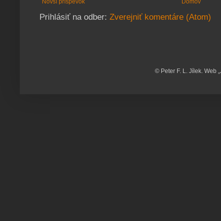
Novší príspevok
Domov
Prihlásiť na odber:
Zverejniť komentáre (Atom)
© Peter F. L. Jílek. Web