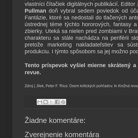
vlastníci čítačiek digitálnych publikácií. Edito
Pullman
doň vybral sedem poviedok od účas
Fantázie, ktoré sa nedostali do tlačených ant
ústrednej téme týchto hororových, fantasy a
zbierky. Uteká sa nielen pred zombiami v Brat
charakteru sa stále nachádza na periférii s
pretože marketing nakladateľstiev sa sús
produkciu. I týmto spôsobom sa jej možno po
Tento príspevok vyšiel mierne skrátený a
revue.
Zdroj
| Jílek, Peter F. 'Rius: Osem kritických pohľadov. In
Knižná rev
Žiadne komentáre:
Zverejnenie komentára