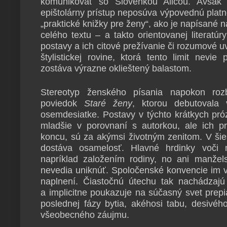
komunikovať so Slovenkou Alicou. Avšak a
epištolárny prístup neposúva výpovednú platno
„praktické knižky pre ženy“, ako je napísané 
celého textu – a takto orientovanej literatúr
postavy a ich citové prežívanie či rozumové u
štylistickej rovine, ktorá tento limit nevi
zostáva výrazne oklieštený balastom.
Stereotyp ženského písania napokon ro
poviedok
Staré ženy
, ktorou debutoval
osemdesiatke. Postavy v týchto krátkych pró
mladšie v porovnaní s autorkou, ale ich pr
koncu, sú za akýmsi životným zenitom. V šie
dostáva osamelosť. Hlavné hrdinky voči 
napríklad založením rodiny, no ani manže
nevedia uniknúť. Spoločenské konvencie im v
naplnení. Čiastočnú útechu tak nachádzaj
a implicitne poukazuje na súčasný svet prepi
poslednej fázy bytia, akéhosi tabu, desivéh
všeobecného záujmu.