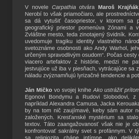
V novele
Carpathia
otvára
Maroš Krajňák
Nerobí to však priamočiaro, ale prostredníct
sa dá vytušiť časopriestor, v ktorom sa 
geografický priestor pomenúva Zónami a v
Zvláštne mesto, teda zinotajený Svidník. Konf
uvedomuje tragiku identity vlastného nár
svetoznáme osobnosti ako Andy Warhol, jeh
určeným spravodlivým osudom“. Počas cesty 
viacero artefaktov z histórie, medzi ne pat
jestvujúce už iba v piesňach, vytrácajúce sa
náladu zvýznamňujú lyrizačné tendencie a potl
Ján Mičko
vo svojej knihe
Ako ustrážiť príto
Egonovi Bondymu a Rudovi Slobodovi, z 
napríklad Alexandra Camusa, Jacka Kerouaka
by na tom nič zaujímavé, keby sám autor ne
založených. Kresťanské mystérium sa stalo
textov. Táto zaangažovanosť však nie je 
konfrontovať sakrálny svet s profánnym. V t
sa religiozita chápe intímne, ako delikát