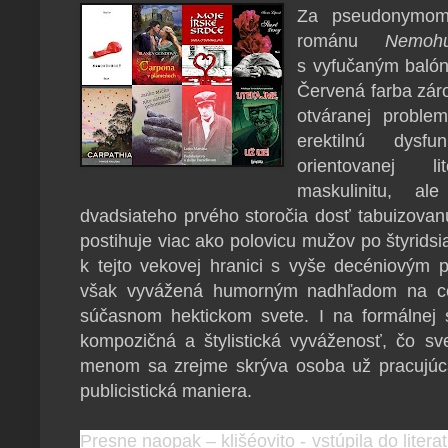
Za pseudonym
románu
Nemohú
s vyfučaným balón
Červená farba zár
otváranej problem
erektilnú dysf
orientovanej l
maskulinitu, a
dvadsiateho prvého storočia dosť tabuizovan
postihuje viac ako polovicu mužov po štyridsi
k tejto vekovej hranici s vyše decéniovým 
však vyvážená humorným nadhľadom na c
súčasnom hektickom svete. I na formálnej s
kompozičná a štylistická vyváženosť, čo s
menom sa zrejme skrýva osoba už pracujúca
publicistická maniera.
Presne naopak – klišéovito - vstúpila do litera