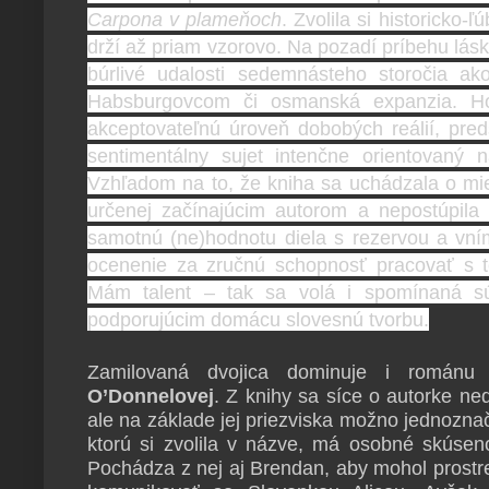
Carpona v plameňoch
. Zvolila si historicko-
drží až priam vzorovo. Na pozadí príbehu lásk
búrlivé udalosti sedemnásteho storočia ako
Habsburgovcom či osmanská expanzia. Hoc
akceptovateľnú úroveň dobobých reálií, pred
sentimentálny sujet intenčne orientovaný n
Vzhľadom na to, že kniha sa uchádzala o mie
určenej začínajúcim autorom a nepostúpila 
samotnú (ne)hodnotu diela s rezervou a vní
ocenenie za zručnú schopnosť pracovať s t
Mám talent – tak sa volá i spomínaná s
podporujúcim domácu slovesnú tvorbu.
Zamilovaná dvojica dominuje i román
O
’
Donnelovej
. Z knihy sa síce o autorke ne
ale na základe jej priezviska možno jednoznač
ktorú si zvolila v názve, má osobné skúsen
Pochádza z nej aj Brendan, aby mohol prost