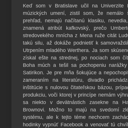
Keď som v Bratislave učil na Univerzite
múzických umení, zistil som, že nemálo 
prehľad, nemajú načítanú klasiku, nevedi
znamená atribút kafkovský, prečo Umbe
stredovekého mnícha z Mena ruže citát Ludw
takú silu, až dokáže podnietiť k samovraž
Utrpením mladého Werthera. Ja som skúsen
získal ešte na strednej, po nociach som čít
Boha múch a tešil sa pochopeniu narážky
Satirikon. Je pre mňa šokujúce a nepochopi
zameraním na literatúru, divadlo prichád
inštitúcie s nulovou čitateľskou bázou, pr
produkciu, voči ktorej v princípe nemám výh
sa niekto v devätnástich zasekne na Ha
Brownovi. Možno to majú na svedomí zl
systému, ale k tejto téme nechcem zachád
hodinky vypnúť Facebook a venovať tú chví