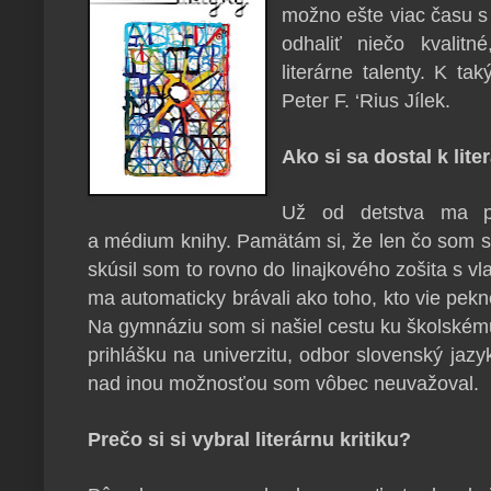
možno ešte viac času s ň
odhaliť niečo kvalit
literárne talenty. K tak
Peter F. ‘Rius Jílek.
Ako si sa dostal k lite
Už od detstva ma pri
a médium knihy. Pamätám si, že len čo som sa 
skúsil som to rovno do linajkového zošita s vl
ma automaticky brávali ako toho, kto vie pekne
Na gymnáziu som si našiel cestu ku školském
prihlášku na univerzitu, odbor slovenský jazy
nad inou možnosťou som vôbec neuvažoval.
Prečo si si vybral literárnu kritiku?