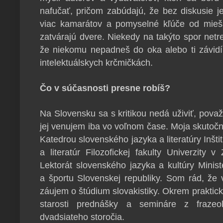
nafučať, pričom zabúdajú, že bez diskusie je
viac kamarátov a pomyselné kľúče od mieš
zatvárajú dvere. Niekedy na takýto spor netre
že niekomu nepadneš do oka alebo ti závid
intelektuálskych krčmičkách.
Čo v súčasnosti presne robíš?
Na Slovensku sa s kritikou nedá uživiť, považ
jej venujem iba vo voľnom čase. Moja skutoč
Katedrou slovenského jazyka a literatúry Inšt
a literatúr Filozofickej fakulty Univerzity
Lektorát slovenského jazyka a kultúry Minis
a športu Slovenskej republiky. Som rád, že 
záujem o štúdium slovakistiky. Okrem prakti
starosti prednášky a semináre z frazeoló
dvadsiateho storočia.