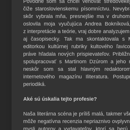
Pôvodne som sa chcel venovať stredovekej l
čiže staroslovienskemu písomníctvu. Nevybr
skôr vybrala mňa, presnejšie ma v druhom
oslovila moja vyučujúca Andrea Bokníková
z interpretácie a teórie, vraj dobre analyzuje
aj časopisecky. Tak ma skontaktovala s 
editorkou kultúrnej rubriky kultového ľavi
práve hľadala nových prispievateľov. Pribli
spolupracovať s Martinom Dzúrom a jeho 
neskôr som sa stal hlavným redaktorom
internetového magazínu Iliteratura. Post
periodiká.
Aké sú úskalia tejto profesie?
Naša literárna scéna je príliš malá, takmer v
môže negatívna recenzia nepriaznivo ovplyv
mysli autorov a vydavateľov, ktorí sa be