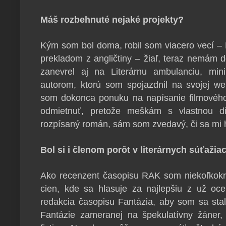
Máš rozbehnuté nejaké projekty?
Kým som bol doma, robil som viacero vecí – 
prekladom z angličtiny – žiaľ, teraz nemám 
zanevrel aj na Literárnu ambulanciu, min
autorom, ktorú som spojazdnil na svojej web
som dokonca ponuku na napísanie filmovéh
odmietnuť, pretože meškám s vlastnou d
rozpísaný román, sám som zvedavý, či sa mi 
Bol si i členom porôt v literárnych súťažia
Ako recenzent časopisu RAK som niekoľkokr
cien, kde sa hlasuje za najlepšiu z už oce
redakcia časopisu Fantázia, aby som sa sta
Fantázie zameranej na špekulatívny žáner, 