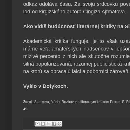
odkaz odoláva času. Za svoju srdcovku pova
loď od kirgizského autora Čingiza Ajtmatova.
Ako vidíš budúcnosť literárnej kritiky na S
Akademická kritika funguje, je to však uza
máme veľa amatérskych nadšencov v lepšom
mizivé percento z nich ale skutočne rozumi
silná popularizovaná, rozumej publicistická kr
na ktorú sa obracajú laici a odborníci zároveň.
Vyšlo v Dotykoch.
Zdroj
| Stanková, Mária: Rozhovor s literárnym kritikom Petrom F. 'R
49