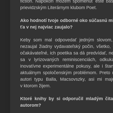
fiction. Napokon môžem spomenúť ešte bás
prievidzským Literárnym klubom Poet.
Ako hodnotí tvoje odborné oko súčasnú ml
ťa v nej najviac zaujalo?
Keby som mal odpovedať jedným slovom,
nezaujal žiadny vydavateľský počin, všetko, 
očakávateľné, ich poetika sa dá predvídať, n
sa v lyrizovaných reminiscenciách, odku
inovatívne experimentálne pokusy, ale i šta
aktuálnym spoločenským problémom. Preto m
autori typu Balla, Macsovszky, asi mi ma
v ktorom žijem.
Ktoré knihy by si odporučil mladým čita
autorom?