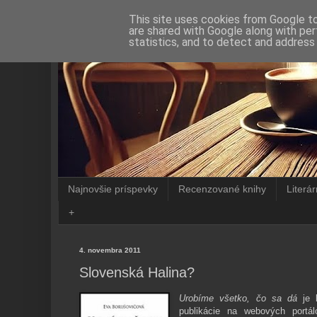
This site uses cookies from Google to 
are shared with Google along with per
statistics, and to detect and address
Najnovšie príspevky
Recenzované knihy
Literá
+
4. novembra 2011
Slovenská Halina?
Urobíme všetko, čo sa dá
je k
publikácie na webových portál