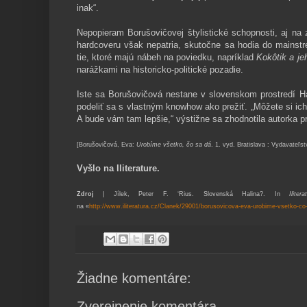
inak“.
Nepopieram Borušovičovej štylistické schopnosti, aj na 
hardcoveru však nepatria, skutočne sa hodia do mainst
tie, ktoré majú nábeh na poviedku, napríklad
Kokôtik a je
narážkami na historicko-politické pozadie.
Iste sa Borušovičová nestane v slovenskom prostredí Ha
podeliť sa s vlastným knowhow ako prežiť. „
Môžete si ich
A bude vám tam lepšie,“ výstižne sa zhodnotila autorka p
[Borušovičová, Eva:
Urobíme všetko, čo sa dá
. 1. vyd. Bratislava : Vydavateľs
Vyšlo na Iliterature.
Zdroj
| Jílek, Peter F. ‘Rius. Slovenská Halina?. In
Ilitera
na
«
http://www.iliteratura.cz/Clanek/29001/borusovicova-eva-urobime-vsetko-co
Žiadne komentáre:
Zverejnenie komentára