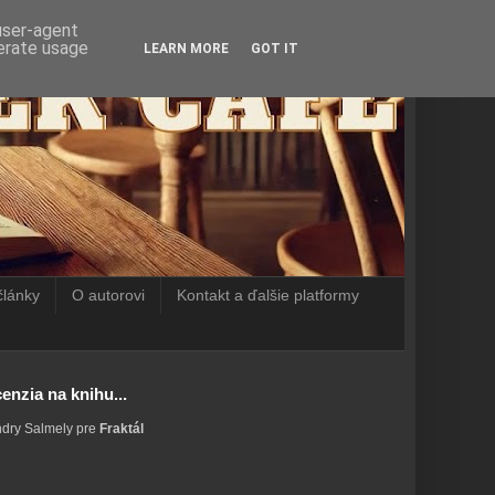
 user-agent
nerate usage
LEARN MORE
GOT IT
články
O autorovi
Kontakt a ďalšie platformy
enzia na knihu...
ndry Salmely pre
Fraktál