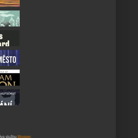
žíva službu
Blogger
.