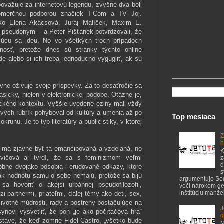
ovažuje za internetovú legendu, zvyšné dva boli
komerčnou podporou značiek T-Com a TV Joj.
ako Elena Akácsová, Juraj Malíček, Maxim E.
 pseudonym – a Peter Pišťanek potvrdzovali, že
nujúcu sa ideu. No vo všetkých troch prípadoch
nosť, pretože dnes sú stránky týchto online
 alebo si ich treba jednoducho vygúgliť, ak sú
_____________
ne oživuje svoje príspevky. Za to desaťročie sa
lasicky, nielen v elektronickej podobe. Otázne je,
ckého kontextu. Vyššie uvedené eziny mali vždy
ivých rubrík pohyboval od kultúry a umenia až po
Top mesiaca
kruhu. Je to typ literatúry a publicistiky, v ktorej
Z
h
u má zjavne byť tá emancipovaná a vzdelaná, no
K
ovičová aj tvrdí, že sa s feminizmom veľmi
z
d
odobne dvojako pôsobia i erudované odkazy, ktoré
s
však hodnotu samu o sebe nemajú, pretože sa bijú
argumentuje S
 hovoriť o akejsi urbánnej pseudofilozofii,
voči nárokom ge
inštitúciu manžel
 partnermi, priateľmi, ďalej témy ako deti, sex,
votné múdrosti, rady a postrehy postačujúce na
J
ynovi vysvetliť, že boh „je ako počítačová hra“
g
edstave, že keď zomrie Fidel Castro, „všetko bude
N