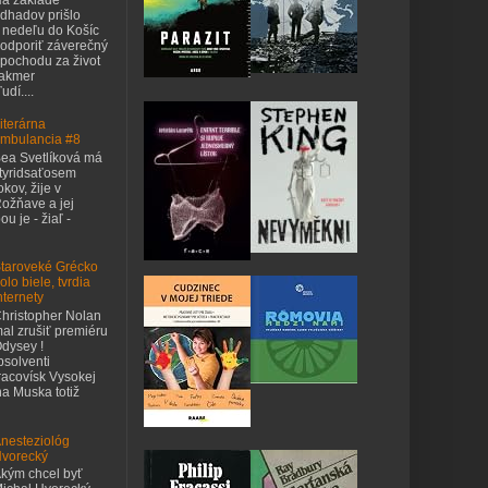
dhadov prišlo
 nedeľu do Košíc
odporiť záverečný
pochodu za život
takmer
udí....
iterárna
mbulancia #8
ea Svetlíková má
tyridsaťosem
okov, žije v
ožňave a jej
u je - žiaľ -
taroveké Grécko
olo biele, tvrdia
nternety
hristopher Nolan
al zrušiť premiéru
dysey !
bsolventi
acovísk Vysokej
na Muska totiž
nesteziológ
vorecký
kým chcel byť