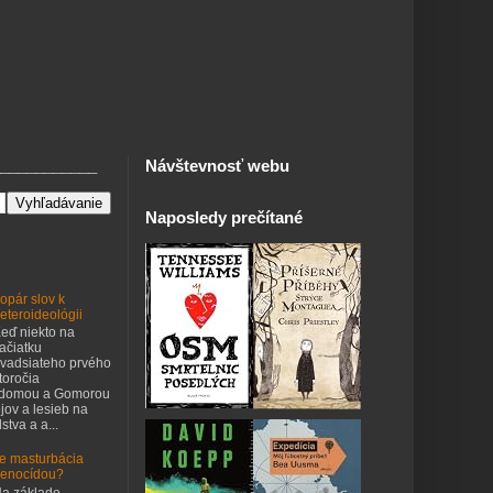
___________
Návštevnosť webu
Naposledy prečítané
opár slov k
eteroideológii
eď niekto na
ačiatku
vadsiateho prvého
toročia
odomou a Gomorou
jov a lesieb na
stva a a...
e masturbácia
enocídou?
a základe