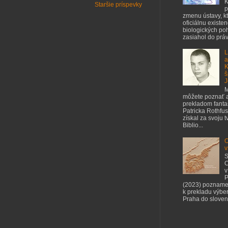
K
Staršie príspevky
p
zmenu ústavy, kt
oficiálnu existe
biologických poh
zasiahol do práv 
L
a
K
š
J
M
môžete poznať a
prekladom fant
Patricka Rothfus
získal za svoju 
Biblio...
O
v
S
C
v
P
(2023) pozname
k prekladu výbe
Praha do slovenč