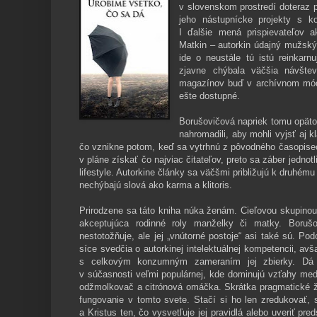
v slovenskom prostredí doteraz p
jeho nástupnícke projekty s 
I ďalšie mená prispievateľov 
Matkin – autorkin údajný mužský
ide o neustále tú istú reinkar
zjavne chýbala väčšia návštev
magazínov buď v archívnom móde
ešte dostupné.
Borušovičová napriek tomu opätov
nahromadili, aby mohli vyjsť aj k
čo vznikne potom, keď sa vytrhnú z pôvodného časopise
v pláne získať čo najviac čitateľov, preto sa
záber jednotl
lifestyle. Autorkine články sa väčšmi približujú k druhému o
nechýbajú slová ako karma a klitoris.
Prirodzene sa táto kniha núka ženám. Cieľovou skupino
akceptujúca rodinné roly manželky či matky. Boruš
nestotožňuje, ale jej „vnútorné postoje“ asi také sú. P
síce svedčia o autorkinej intelektuálnej kompetencii, a
s celkovým konzumným zameraním jej zbierky. Dá sa
v súčasnosti veľmi populárnej, kde dominujú vzťahy medzi
odžmolkovač a citrónová omáčka. Skrátka pragmatické ži
fungovanie v tomto svete. Stačí si ho len zredukovať, s
a Kristus ten, čo vysvetľuje jej pravidlá alebo uveriť pr