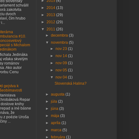
►
2015
(4)
eď slovenský
arlament schválil
►
2014
(13)
orá zakotvila
nciu dvoch
►
2013
(29)
laví, čím hrubo
►
2012
(29)
i...
▼
2011
(26)
iterárna
►
decembra
(3)
mbulancia #10.
oncosvetový
▼
novembra
(5)
peciál s Michalom
►
nov 23
(1)
edinákom
ichala Jedináka
►
nov 14
(1)
j vďaka skvelým
►
nov 09
(1)
asy románov
sa. Ako autor
►
nov 05
(1)
tvorbu Cenu
▼
nov 04
(1)
Slovenská Halina?
d gejstva k
šeobímavosti
►
augusta
(1)
tanislava
hrobáková Repar
►
júla
(2)
 doslove knihy
repad a iné básne
►
júna
(3)
náva, že
►
mája
(3)
ru z poézie Uroša
iny ...
►
apríla
(1)
►
marca
(5)
►
februára
(1)