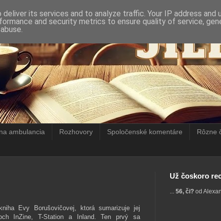
deliver its services and to analyze traffic. Your IP address and
formance and security metrics to ensure quality of service, ge
 abuse.
rna ambulancia
Rozhovory
Spoločenské komentáre
Rôzne 
Už čoskoro rec
...
56, či?
od Alexa
niha Evy Borušovičovej, ktorá sumarizuje jej
och InZine, T-Station a Inland. Ten prvý sa