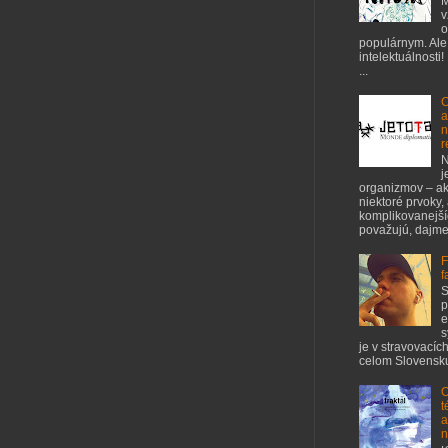
M
v
o
populárnym. Ale
intelektuálnosti!
...
C
a
n
r
N
j
organizmov – ak
niektoré prvoky,
komplikovanejšíc
považujú, dajme 
F
f
S
p
e
s
je v stravovacíc
celom Slovensku
O
t
a
n