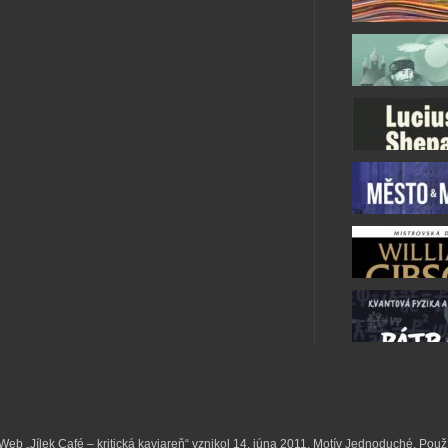
k. Web „Jílek Café – kritická kaviareň“ vznikol 14. júna 2011. Motív Jednoduché. Pou