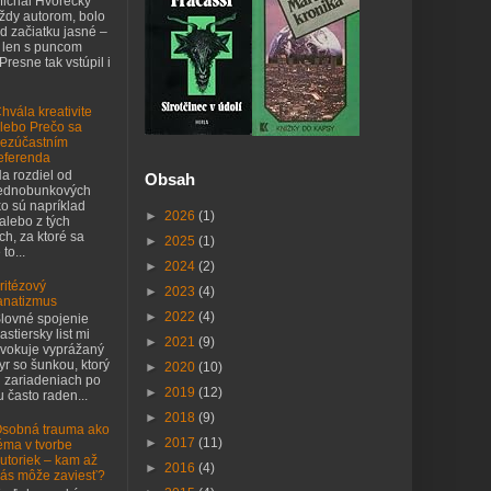
ichal Hvorecký
ždy autorom, bolo
d začiatku jasné –
 len s puncom
 Presne tak vstúpil i
hvála kreativite
lebo Prečo sa
ezúčastním
eferenda
a rozdiel od
Obsah
ednobunkových
o sú napríklad
►
2026
(1)
 alebo z tých
h, za ktoré sa
►
2025
(1)
to...
►
2024
(2)
ritézový
►
2023
(4)
anatizmus
►
2022
(4)
lovné spojenie
astiersky list mi
►
2021
(9)
vokuje vyprážaný
yr so šunkou, ktorý
►
2020
(10)
h zariadeniach po
►
2019
(12)
 často raden...
►
2018
(9)
sobná trauma ako
►
2017
(11)
éma v tvorbe
utoriek – kam až
►
2016
(4)
ás môže zaviesť?