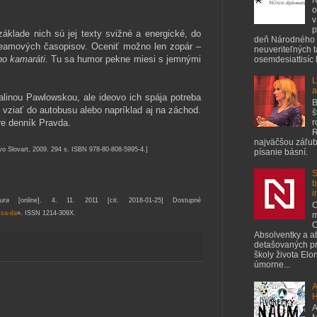
o
v
p
základe nich sú jej texty svižné a energické, do
deň Národného 
reamových časopisov. Oceniť možno len zopár –
neuveriteľných 
ho kamaráti
. Tu sa humor pekne miesi s jemnými
osemdesiattisíc ľ
L
a
linou Pawlowskou, ale ideovo ich spája potreba
B
 vziať do autobusu alebo napríklad aj na záchod.
š
r
re denník Pravda.
R
najväčšou záľubo
tvo Slovart, 2009. 294 s.
ISBN 978-80-808-5995-4.]
písanie básní.
S
b
i
tura
[online
]. 4. 11. 2011 [cit. 2018-01-25] Dostupné
C
-sa-da
». ISSN 1214-309X.
m
O
Absolventky a a
detašovaných pr
školy života Elo
úmorne...
A
H
A