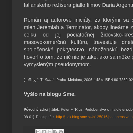
talianskeho režiséra giallo filmov Daria Argent
Román aj autorove iniciály, za ktorými sa
mien Jeremiah a Terminator, akoby lineárne za
celku od jej počiatočnej židovsko-kr
masovokomerčnú kultúru, travestuje dn
spoločenské pokrytectvo, náboženskú bez
hovorí o tom, že nič nie je také, ako sa môže 
vymysleným pseudonymom.
[LeRoy, J. T..
Sarah
. Praha: Metafora, 2006. 148 s. ISBN 80-7359-02
Vyšlo na blogu Sme.
Pôvodný zdroj
| Jílek, Peter F. 'Rius. Podobenstvo o maloletej pobe
08-01]. Dostupné z:
http://jilek.blog.sme.sk/c/125016/podobenstvo-o