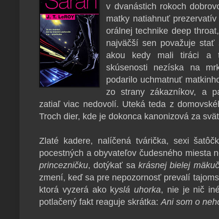
v dvanástich rokoch dobrov
matky natiahnuť prezervatív
orálnej technike deep throat,
najväčší sen považuje stať
akou kedy mali tiráci a 
skúsenosti nezíska na mrk
podarilo uchmatnuť matkinho
zo strany zákazníkov, a p
zatiaľ viac nedovolí. Uteká teda z domovsk
Troch dier, kde je dokonca kanonizová za svät
Zlaté kadere, nalíčená tvárička, sexi šatô
pocestných a obyvateľov čudesného miesta n
princezničku
, dotýkať sa
krásnej bielej mäkuč
zmení, keď sa pre nepozornosť prevalí tajomst
ktorá vyzerá ako k
yslá uhorka
, nie je nič i
potlačený fakt reaguje skrátka:
Ani som o neho