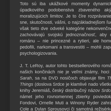
Toto sú iba ukážkové momenty dynamick
úpadkového podobenstva zbaveného akýc
moralizujúcich limitov. Je to číre rozprávani
sne, skutočnosti, vášni, o najzákladnejšom ľ
však tieto dve odveké kategórie nekonvenčn
zachovávajú svojskú jednoznačnosť, aby d
románu – nie princezné a rytieri, ale homose
pedofili, narkomani a transvestiti – mohli za
psychologizovania.
J. T. LeRoy, autor tohto bestsellerového romá
našich končinách nie je veľmi známy, hoci
Sarah
, sa na DVD nosičoch objavuje film
T
Things
(doslova Srdce je klamlivé nado všetko
knihy Jeremiáš, český distribučný názov
Srdc
námet jeho rovnomennej zbierky poviedok
Fondovi, Ornelle Muti a Winony Ryder zahra
Cole a Dylan Sprousovci či samotná režisér