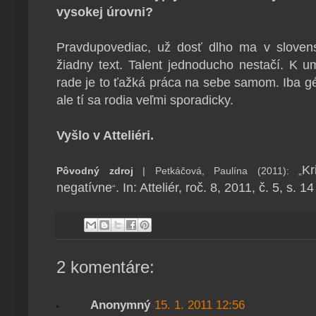
vysokej úrovni?
Pravdupovediac, už dosť dlho ma v slovensk
žiadny text. Talent jednoducho nestačí. K u
rade je to ťažká práca na sebe samom. Iba g
ale tí sa rodia veľmi sporadicky.
Vyšlo v Atteliéri.
Kr
Pôvodný zdroj
| Petkáčová, Paulína (2011):
„
negatívne
. In: Atteliér, roč. 8, 2011, č. 5, s. 14
“
2 komentáre:
Anonymný
15. 1. 2011 12:56