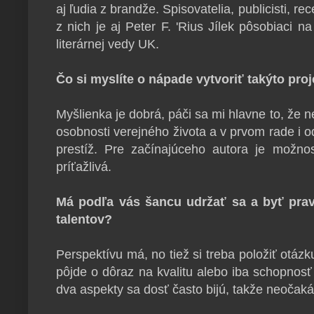
aj ľudia z brandže. Spisovatelia, publicisti, rec
z nich je aj Peter F. 'Rius Jílek pôsobiaci na
literárnej vedy UK.
Čo si myslíte o nápade vytvoriť takýto proj
Myšlienka je dobrá, páči sa mi hlavne to, že n
osobnosti verejného života a v prvom rade i od
prestíž. Pre začínajúceho autora je možnos
príťažlivá.
Má podľa vás šancu udržať sa a byť pr
talentov?
Perspektívu má, no tiež si treba položiť otáz
pôjde o dôraz na kvalitu alebo iba schopnosť
dva aspekty sa dosť často bijú, takže neočak