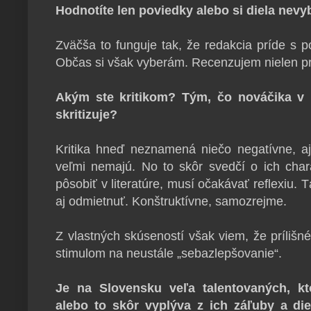
Hodnotíte len poviedky alebo si diela nevy
Zväčša to funguje tak, že redakcia príde s 
Občas si však vyberám. Recenzujem nielen próz
Akým ste kritikom? Tým, čo nováčika v 
skritizuje?
Kritika hneď neznamená niečo negatívne, a
veľmi nemajú. No to skôr svedčí o ich char
pôsobiť v literatúre, musí očakávať reflexiu.
aj odmietnuť. Konštruktívne, samozrejme.
Z vlastných skúseností však viem, že prílišné
stimulom na neustále
„
sebazlepšovanie
“.
Je na Slovensku veľa talentovaných, kto
alebo to skôr vyplýva z ich záľuby a di