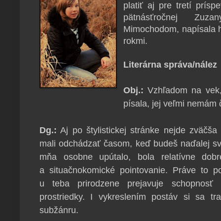
platiť aj pre tretí prís
pätnásťročnej Zuz
Mimochodom, napísala ho
rokmi.
Literárna správa/nález
Obj.:
Vzhľadom na vek,
písala, jej veľmi nemám 
Dg.:
Aj po štylistickej stránke nejde zväčša
mali odchádzať časom, keď budeš naďalej sv
mňa osobne upútalo, bola relatívne dobr
a situačnokomické pointovanie. Práve to 
u teba prirodzene prejavuje schopnosť 
prostriedky. I vykreslením postáv si sa t
subžánru.