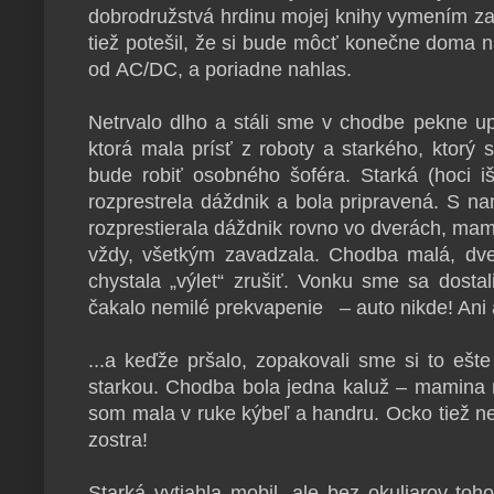
dobrodružstvá hrdinu mojej knihy vymením za
tiež potešil, že si bude môcť konečne doma na
od AC/DC, a poriadne nahlas.
Netrvalo dlho a stáli sme v chodbe pekne up
ktorá mala prísť z roboty a starkého, ktorý
bude robiť osobného šoféra. Starká (hoci išl
rozprestrela dáždnik a bola pripravená. S na
rozprestierala dáždnik rovno vo dverách, mam
vždy, všetkým zavadzala. Chodba malá, dv
chystala „výlet“ zrušiť. Vonku sme sa dosta
čakalo nemilé prekvapenie – auto nikde! Ani a
...a keďže pršalo, zopakovali sme si to eš
starkou. Chodba bola jedna kaluž – mamina 
som mala v ruke kýbeľ a handru. Ocko tiež ne
zostra!
Starká vytiahla mobil, ale bez okuliarov to