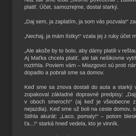
platiť. Účet, samozrejme, dostal starký.
„Daj sem, ja zaplatím, ja som vás pozvala!“ za
„Nechaj, ja mám lístky!“ vzala jej z ruky účet
„Ale akože by to bolo, aby dámy platili v rešta
Aj Maťka chcela platiť, ale tak nešikovne vyt
roztrhla. Poviem vám – Miazgovci sú proti n
dopadlo a pobrali sme sa domov.
Keď sme sa znova dostali do auta a starký v
zopakoval základné dopravné predpisy: „Daj
v oboch smeroch!“ (aj keď je všeobecne z
nejazdia). Keď sme už boli na ceste domov, st
Stihla akurát: „Laco, pomaly!“ – potom bles
ťa...!“ starká hneď vedela, kto je vinník.