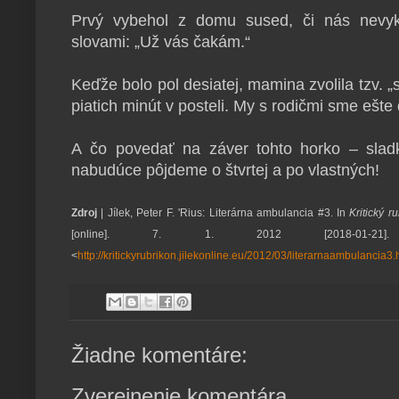
Prvý vybehol z domu sused, či nás nevyk
slovami: „Už vás čakám.“
Keďže bolo pol desiatej, mamina zvolila tzv. 
piatich minút v posteli. My s rodičmi sme ešte 
A čo povedať na záver tohto horko – slad
nabudúce pôjdeme o štvrtej a po vlastných!
Zdroj
| Jílek, Peter F. 'Rius: Literárna ambulancia #3. In
Kritický r
[online]. 7. 1. 2012 [2018-01-21]
<
http://kritickyrubrikon.jilekonline.eu/2012/03/literarnaambulancia3.
Žiadne komentáre:
Zverejnenie komentára