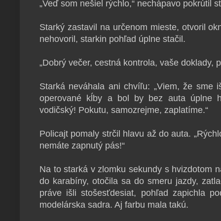
„Veď som nešiel rýchlo,“ nechápavo pokrútil s
Starký zastavil na určenom mieste, otvoril ok
nehovoril, starkin pohľad úplne stačil.
„Dobrý večer, cestná kontrola, vaše doklady, pá
Starká neváhala ani chvíľu: „Viem, že sme iš
operované kĺby a bol by bez auta úplne 
vodičský! Pokutu, samozrejme, zaplatíme.“
Policajt pomaly strčil hlavu až do auta. „Rýchl
nemáte zapnutý pás!“
Na to starká v zlomku sekundy s hvizdotom na
do karabíny, otočila sa do smeru jazdy, zat
práve išli stošesťdesiat, pohľad zapichla 
modelárska sadra. Aj farbu mala takú.