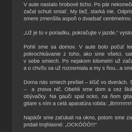
V aute nastalo hrobové ticho. Po pár nekoneč
začal schuti smiať. My tiež, starká nie. Odp
smere zmenšila aspoň o dvadsať centimetrov.
„Už je to v poriadku, pokračujte v jazde,“ vyslob
Pohli sme sa domov. V aute bolo počuť len
pokrochkávanie z toho, ako sme všetci, sam
v sebe smiech. Po nejakom kilometri už zača
a o chvíľu sa už rozosmiala a my s ňou...a sm
Doma nás smiech prešiel – kľúč vo dverách. 
– a znova nič. Obehli sme dom a cez škár
obývačky. Na gauči spal ocko, na ňom gitar
gitare s ním a celá aparatúra robila: „Brrrrrrrrrr
Najskôr sme zaťukali na okno, potom sme za
pridali trojhlasné: „OCKÓÓÓ!!!“