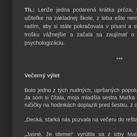
Th.:
Lenže jedna podarená krátka próza, kt
učiteľke na základnej škole, z teba ešte nero
radím, aby si stále pokračovala v písaní a 
trošku vážnejšie a začala sa zaujímať o 
psychologizáciu.
***
Večerný výlet
Bolo jedno z tých nudných, upršaných popolu
Ja som si čítala, moja mladšia sestra Maťka 
ručičky na hodinkách doplazili pred šestku, z
„Decká, starká nás pozvala na večeru do rešt
„Jasné, že ideme!“ vyrútila sa z izby Ma