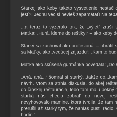
Starkej ako keby takéto vysvetlenie nestačilo
jesť?! Jednu vec si nevieš zapamätať! Na teb
...a teraz to vyzeralo tak, že „výlet“ zruší
Maťka: „Hurá, ideme do reštiky!“ – ako keby d
Starký sa zachoval ako profesionál – obrátil
sa Maťky, ako „vedúcej zájazdu“: „Kam to bud
Maťka ako skúsená gurmánka povedala: „Do Č
„Ahá, ahá...“ šomral si starký, „takže do...k
návrh. Vtom sa strhla diskusia, do akej rešta
do čínskej reštaurácie, lebo tam majú pekný o
starká nás chcela zobrať do novej reš
nevyhovovalo mamine, ktorá tvrdila, že tam n
prerušil až starký tým, že nahlas pustil rádio
hodín.“