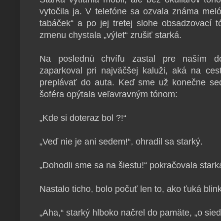
vytočila ja. V telefóne sa ozvala známa mel
tabáček“ a po jej tretej slohe obsadzovací 
zmenu chystala „výlet“ zrušiť starká.
Na poslednú chvíľu zastal pre naším d
zaparkoval pri najväčšej kaluži, aká na ce
preplávať do auta. Keď sme už konečne sede
šoféra opýtala veľavravným tónom:
„Kde si doteraz bol ?!“
„Veď nie je ani sedem!“, ohradil sa starký.
„Dohodli sme sa na šiestu!“ pokračovala stark
Nastalo ticho, bolo počuť len to, ako ťuká blink
„Aha,“ starký hlboko načrel do pamäte, „o sie