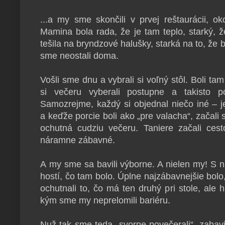
...a my sme skončili v prvej reštaurácii, ok
Mamina bola rada, že je tam teplo, starký,
tešila na bryndzové halušky, starká na to, že 
sme neostali doma.
Vošli sme dnu a vybrali si voľný stôl. Boli ta
si večeru vyberali postupne a takisto p
Samozrejme, každý si objednal niečo iné – j
a keďže porcie boli ako „pre valacha“, začali
ochutná cudziu večeru. Taniere začali cest
náramne zábavné.
A my sme sa bavili výborne. A nielen my! S na
hostí, čo tam bolo. Úplne najzábavnejšie bolo,
ochutnali to, čo má ten druhý pri stole, ale h
kým sme my neprelomili bariéru.
Nuž tak sme teda „svorne povečerali“, zabavil