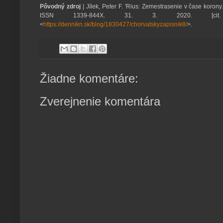
Pôvodný zdroj
| Jílek, Peter F. 'Rius: Zemestrasenie v čase korony
ISSN 1339-844X. 31. 3. 2020. [cit. 
<
https://dennikn.sk/blog/1830427/chorvatskyzapisnik8/
>.
Žiadne komentáre:
Zverejnenie komentára