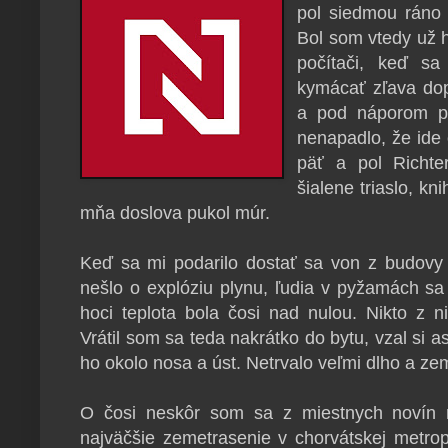
pol siedmou ráno 
Bol som vtedy už 
počítači, keď sa
kymácať zľava dop
a pod náporom pr
nenapadlo, že ide 
päť a pol Richte
šialene triaslo, kn
mňa doslova pukol múr.
Keď sa mi podarilo dostať sa von z budovy
nešlo o explóziu plynu, ľudia v pyžamách sa 
hoci teplota bola čosi nad nulou. Nikto z 
Vrátil som sa teda nakrátko do bytu, vzal si a
ho okolo nosa a úst. Netrvalo veľmi dlho a zem
O čosi neskôr som sa z miestnych novín na
najväčšie zemetrasenie v chorvátskej metrop