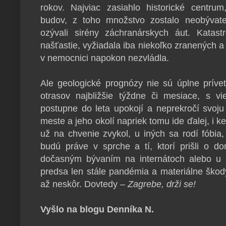
rokov. Najviac zasiahlo historické centrum,
budov, z toho množstvo zostalo neobývat
ozývali sirény záchranárskych áut. Katast
našťastie, vyžiadala iba niekoľko zranených a 
v nemocnici napokon nezvládla.
Ale geologické prognózy nie sú úplne prívet
otrasov najbližšie týždne či mesiace, s vi
postupne do leta upokojí a neprekročí svoju
meste a jeho okolí napriek tomu ide ďalej, i 
už na chvenie zvykol, u iných sa rodí fóbia,
budú práve v sprche a tí, ktorí prišli o d
dočasným bývaním na internátoch alebo u r
predsa len stále pandémia a materiálne škod
až neskôr. Dovtedy –
Zagrebe, drži se!
Vyšlo na blogu Denníka N.